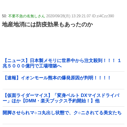
50:
不要不急の名無しさん
2020/09/28(月) 13:29:21.07 ID:zi4Czz390
地産地消には防疫効果もあったのか
【ニュース】日本製メモリに世界中から注文殺到！！！ １
兆５０００億円で工場増築へ
【速報】イオンモール熊本の爆発原因が判明！！！！
【仮面ライダーマイス】「変身ベルト DXマイスドライバ
ー」ほか【DMM・楽天ブックス予約開始！】他
開脚させられマ○コ丸出し状態で、ク○ニされてる美女たち