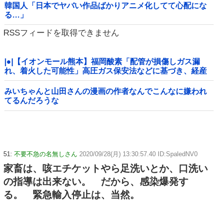
韓国人「日本でヤバい作品ばかりアニメ化してて心配にな
る…」
RSSフィードを取得できません
|●|【イオンモール熊本】福岡酸素「配管が損傷しガス漏
れ、着火した可能性」高圧ガス保安法などに基づき、経産
省に報告
みいちゃんと山田さんの漫画の作者なんでこんなに嫌われ
てるんだろうな
51:
不要不急の名無しさん
2020/09/28(月) 13:30:57.40 ID:SpaledNV0
家畜は、咳エチケットやら足洗いとか、口洗い
の指導は出来ない。 だから、感染爆発す
る。 緊急輸入停止は、当然。