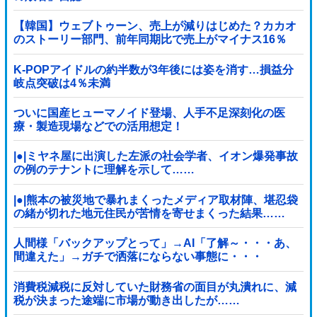
【韓国】ウェブトゥーン、売上が減りはじめた？カカオ
のストーリー部門、前年同期比で売上がマイナス16％
K-POPアイドルの約半数が3年後には姿を消す…損益分
岐点突破は4％未満
ついに国産ヒューマノイド登場、人手不足深刻化の医
療・製造現場などでの活用想定！
|●|ミヤネ屋に出演した左派の社会学者、イオン爆発事故
の例のテナントに理解を示して……
|●|熊本の被災地で暴れまくったメディア取材陣、堪忍袋
の緒が切れた地元住民が苦情を寄せまくった結果……
人間様「バックアップとって」→AI「了解～・・・あ、
間違えた」→ガチで洒落にならない事態に・・・
消費税減税に反対していた財務省の面目が丸潰れに、減
税が決まった途端に市場が動き出したが……