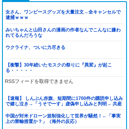
女さん、ワンピースグッズを大量注文→全キャンセルで
逮捕ｗｗｗ
みいちゃんと山田さんの漫画の作者なんでこんなに嫌わ
れてるんだろうな
ウクライナ、ついに力尽きる
【衝撃】30年続いたモスクの祭りに『異変』が起こ
る・・・・・
RSSフィードを取得できません
【速報】 しんぶん赤旗、短期間に1700件の購読申し込み
で嬉し泣き→「うそでーす」虚偽申し込みと判明→ 共産
党が刑事告訴「厳重な処罰を求める」
中国が対米ドローン規制強化して世界が騒然！←「事実
上の禁輸措置か？」（海外の反応）