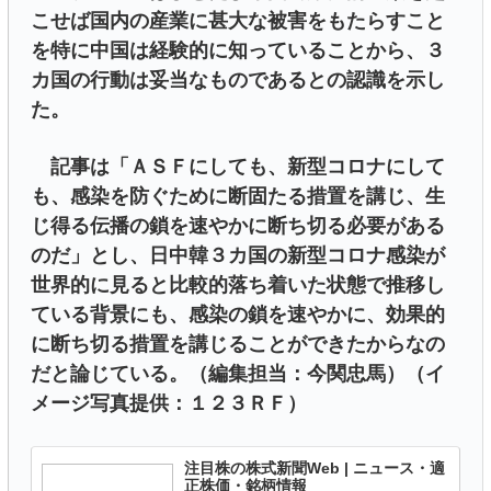
こせば国内の産業に甚大な被害をもたらすこと
を特に中国は経験的に知っていることから、３
カ国の行動は妥当なものであるとの認識を示し
た。
記事は「ＡＳＦにしても、新型コロナにして
も、感染を防ぐために断固たる措置を講じ、生
じ得る伝播の鎖を速やかに断ち切る必要がある
のだ」とし、日中韓３カ国の新型コロナ感染が
世界的に見ると比較的落ち着いた状態で推移し
ている背景にも、感染の鎖を速やかに、効果的
に断ち切る措置を講じることができたからなの
だと論じている。（編集担当：今関忠馬）（イ
メージ写真提供：１２３ＲＦ）
注目株の株式新聞Web | ニュース・適
正株価・銘柄情報