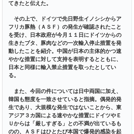
てきたと伝えた。
その上で、ドイツで先日野生イノシシからア
フリカ豚熱（ＡＳＦ）の発生が確認されたこと
を受け、日本政府が今月１１日にドイツからの
生きたブタ、豚肉などの一次輸入停止措置を発
動したことを紹介。中国が日本の主体的かつ速
やかな措置に対して支持を表明するとともに、
日本と同様に輸入禁止措置を取ったとしてい
る。
また、今回の件については日中両国に加え、
韓国も態度を一致させていると指摘。偶発的発
生であり、大規模な発生ではないことから、東
アジア３カ国による速やかな措置にドイツやＥ
Ｕからは「厳しすぎる」との不満が出ているも
のの、ＡＳＦはひとたび本国で爆発的感染を起