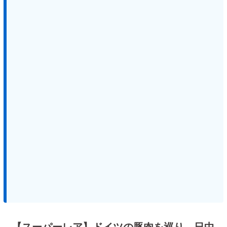
【スーパーレア】ドイツの豚肉を巡り、日中