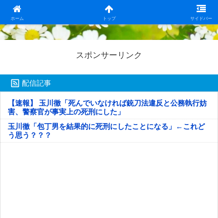
日本第一！ニュース録
ホーム
トップ
サイドバー
スポンサーリンク
配信記事
【速報】 玉川徹「死んでいなければ銃刀法違反と公務執行妨
害、警察官が事実上の死刑にした」
玉川徹「包丁男を結果的に死刑にしたことになる」←これど
う思う？？？