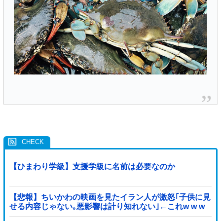
【ひまわり学級】支援学級に名前は必要なのか
【悲報】ちいかわの映画を見たイラン人が激怒｢子供に見
せる内容じゃない｡悪影響は計り知れない｣←これw w w
w w w w w w