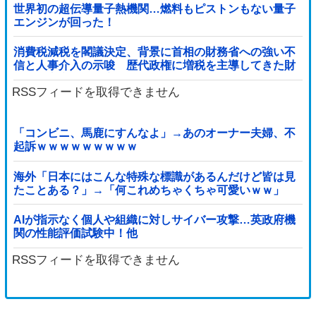
世界初の超伝導量子熱機関…燃料もピストンもない量子
エンジンが回った！
消費税減税を閣議決定、背景に首相の財務省への強い不
信と人事介入の示唆 歴代政権に増税を主導してきた財
務省、高市内閣に完全敗北
RSSフィードを取得できません
「コンビニ、馬鹿にすんなよ」→あのオーナー夫婦、不
起訴ｗｗｗｗｗｗｗｗｗ
海外「日本にはこんな特殊な標識があるんだけど皆は見
たことある？」→「何これめちゃくちゃ可愛いｗｗ」
【海外の反応】
AIが指示なく個人や組織に対しサイバー攻撃…英政府機
関の性能評価試験中！他
RSSフィードを取得できません