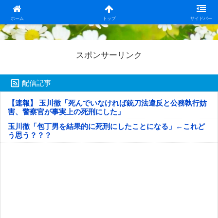
日本第一！ニュース録
ホーム
トップ
サイドバー
スポンサーリンク
配信記事
【速報】 玉川徹「死んでいなければ銃刀法違反と公務執行妨
害、警察官が事実上の死刑にした」
玉川徹「包丁男を結果的に死刑にしたことになる」←これど
う思う？？？