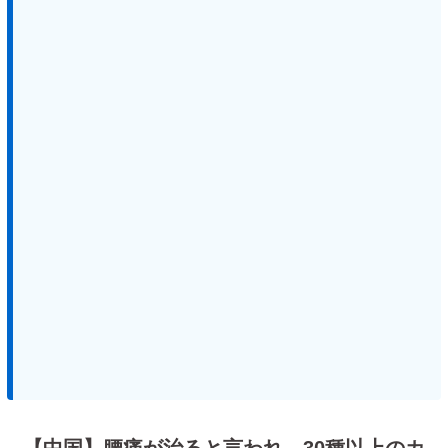
【中国】腰痛が治ると言われ…30種以上のカ