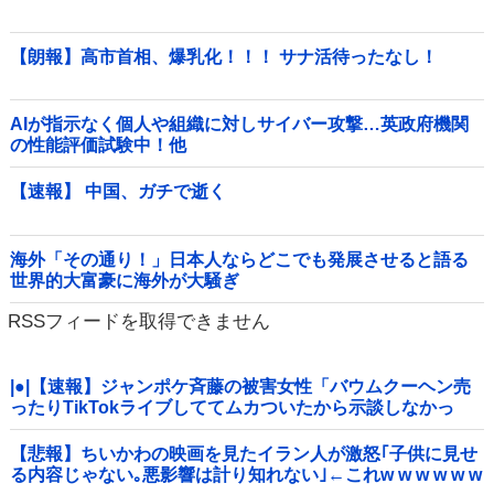
【朗報】高市首相、爆乳化！！！ サナ活待ったなし！
AIが指示なく個人や組織に対しサイバー攻撃…英政府機関
の性能評価試験中！他
【速報】 中国、ガチで逝く
海外「その通り！」日本人ならどこでも発展させると語る
世界的大富豪に海外が大騒ぎ
RSSフィードを取得できません
|●|【速報】ジャンポケ斉藤の被害女性「バウムクーヘン売
ったりTikTokライブしててムカついたから示談しなかっ
た」
【悲報】ちいかわの映画を見たイラン人が激怒｢子供に見せ
る内容じゃない｡悪影響は計り知れない｣←これw w w w w w