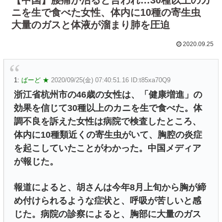
ニを生で食べた女性、体内に10種の寄生虫
大量のガスと体液が溜まり肺を圧迫
2020.09.25
1:
ばーど ★
2020/09/25(金) 07:40:51.16 ID:t85xa70Q9
浙江省杭州市の46歳の女性は、「健康増進」の
効果を信じて30種以上のカニを生で食べた。体
調不良を訴えた女性は病院で検査したところ、
体内に10種類近くの寄生虫がいて、胸腔の炎症
を起こしていたことがわかった。中国メディア
が報じた。
報道によると、胡さんは今年8月上旬から胸が締
め付けられるような症状と、呼吸が苦しいと感
じた。病院の診察によると、胸部に大量のガス