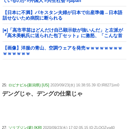
ているのか #外国人 #共生社会 #japan
【日本に不満】パキスタン夫婦が日本で出産準備→日本語
話せないため病院に断られる
|●|「高市早苗はどんだけ自己顕示欲が強いんだ」と左派が
『高木美帆氏に送られた包丁セット』に激怒、「こんな首
相は見たことがない」と言い張るも……
【画像】洋服の青山、空調ウェアを発売ｗｗｗｗｗｗｗｗ
ｗｗｗｗｗｗ
25:
ロピナビル(新潟県) [US]
2020/09/23(水) 16:38:55.39 ID:lR8271im0
デングじゃ、デングの仕業じゃ
27:
ソリブジン(庭) [KR]
2020/09/23(水) 17:02:05.15 ID:ZLOOZyg40