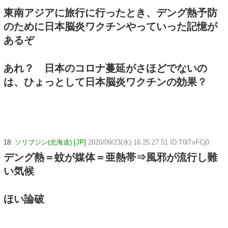
東南アジアに旅行に行ったとき、デング熱予防
のために日本脳炎ワクチンやっていった記憶が
あるぞ
あれ？ 日本のコロナ蔓延がさほどでないの
は、ひょっとして日本脳炎ワクチンの効果？
18:
ソリブジン(北海道) [JP]
2020/09/23(水) 16:25:27.51 ID:T0lTvFCj0
デング熱＝蚊が媒体＝亜熱帯⇒風邪が流行し難
い気候
ほい論破