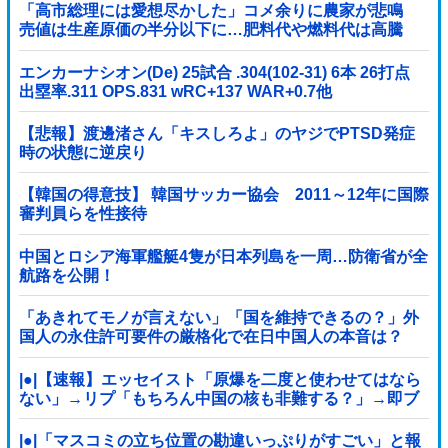
「高市総理には愛想尽かした」コメ余りに農家が悲鳴
売値は生産原価の半分以下に…肥料代や燃料代は高騰
「今年でやめる」農家も
エンカーナシオン(De) 25試合 .304(102-31) 6本 26打点
出塁率.311 OPS.831 wRC+137 WAR+0.7他
【悲報】渡邊渚さん「キスしろよ」のヤジでPTSD発症
時の状態に逆戻り
【韓国の得意技】 韓国サッカー協会 2011～12年に国際
審判員らを性接待
中国とロシア海軍艦艇4隻が日本列島を一周…防衛省が全
航路を公開！
「あきれてモノが言えない」「国を維持できるの？」外
国人の永住許可要件の厳格化で在日中国人の本音は？
|●|【速報】エッセイスト「原爆を二度と使わせてはなら
ない」→リプ「もちろん中国の核も非難する？」→即ブ
ロック
|●|「マスコミの立ち位置の勘違いっぷりがすごい」と報