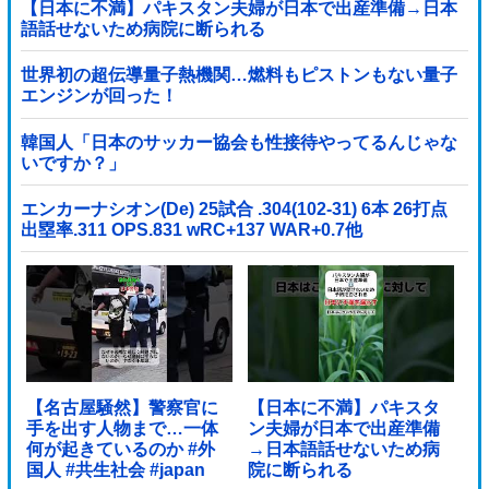
【日本に不満】パキスタン夫婦が日本で出産準備→日本
語話せないため病院に断られる
世界初の超伝導量子熱機関…燃料もピストンもない量子
エンジンが回った！
韓国人「日本のサッカー協会も性接待やってるんじゃな
いですか？」
エンカーナシオン(De) 25試合 .304(102-31) 6本 26打点
出塁率.311 OPS.831 wRC+137 WAR+0.7他
【名古屋騒然】警察官に
【日本に不満】パキスタ
手を出す人物まで…一体
ン夫婦が日本で出産準備
何が起きているのか #外
→日本語話せないため病
国人 #共生社会 #japan
院に断られる