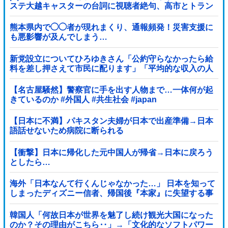
ステ大越キャスターの台詞に視聴者絶句、高市とトラン
プを同列視させようという思惑がひしひしと
熊本県内で◯◯者が現れまくり、通報頻発！災害支援に
も悪影響が及んでしまう…
新党設立についてひろゆきさん「公約守らなかったら給
料を差し押さえて市民に配ります」「平均的な収入の人
が結婚できるようにしなければならない」
【名古屋騒然】警察官に手を出す人物まで…一体何が起
きているのか #外国人 #共生社会 #japan
【日本に不満】パキスタン夫婦が日本で出産準備→日本
語話せないため病院に断られる
【衝撃】日本に帰化した元中国人が帰省→日本に戻ろう
としたら…
海外「日本なんて行くんじゃなかった…」 日本を知って
しまったディズニー信者、帰国後『本家』に失望する事
態に
韓国人「何故日本が世界を魅了し続け観光大国になった
のか？その理由がこちら‥」→「文化的なソフトパワー