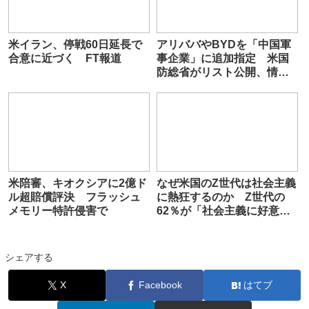
米イラン、停戦60日延長で
アリババやBYDを「中国軍
合意に近づく FT報道
事企業」に追加指定 米国
防総省がリスト公開、情報
管理警戒
米陪審、キオクシアに2億ド
なぜ米国のZ世代は社会主義
ル超賠償評決 フラッシュ
に熱狂するのか Z世代の
メモリー特許侵害で
62％が「社会主義に好意
的」
シェアする
X
Facebook
はてブ