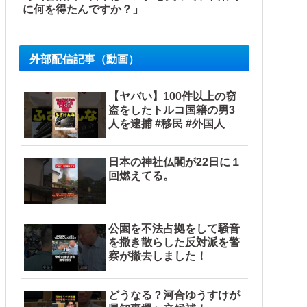
に何を得たんですか？」
外部配信記事（動画）
【ヤバい】100件以上の窃
盗をしたトルコ国籍の男3
人を逮捕 #移民 #外国人
日本の神社仏閣が22日に１
回燃えてる。
公園を不法占拠をして騒音
を撒き散らした反対派を警
察が撤去しました！
どうなる？河合ゆうすけが