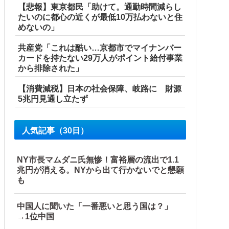
【悲報】東京都民「助けて。通勤時間減らし
たいのに都心の近くが最低10万払わないと住
めないの」
共産党「これは酷い…京都市でマイナンバー
カードを持たない29万人がポイント給付事業
から排除された」
【消費減税】日本の社会保障、岐路に 財源
5兆円見通し立たず
人気記事（30日）
NY市長マムダニ氏無惨！富裕層の流出で1.1
兆円が消える。NYから出て行かないでと懇願
も
中国人に聞いた「一番悪いと思う国は？」
→1位中国