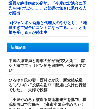
議員が絶体絶命の窮地、「今度は宏池会に矛
先を向けたか……」と節操の無さに呆れる人
が続出
|●|ジャンポケ斎藤と代理人のやりとり、「地
獄すぎて完全にコントになってる……」と衝
撃を受ける人が続出中
新着記事
中国の海警局と海軍の船が衝突2人死亡 南
シナ海でフィリピン船を追跡中、公表までに
1年
ひろゆき氏の妻・西村ゆか氏、新党結成巡
る”ブチギレ”投稿を謝罪「配慮に欠けた行動
でした」 夫婦で投稿
「小泉やめろ」核巡る防衛相発言を批判、横
浜駅西口で市民ら #高市小泉麻生めちゃく