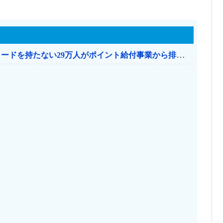
共産党「これは酷い…京都市でマイナンバーカードを持たない29万人がポイント給付事業から排除された」