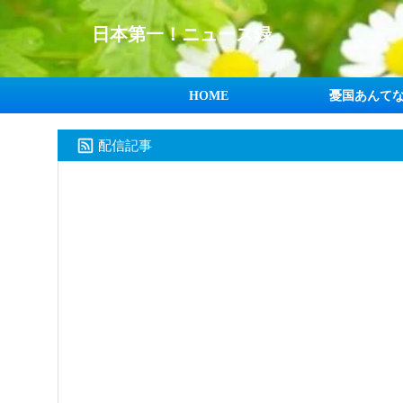
日本第一！ニュース録
HOME
憂国あんて
配信記事