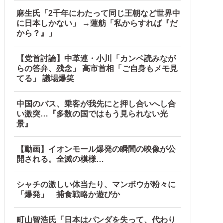
麻生氏「2千年にわたって同じ王朝など世界中
に日本しかない」 →蓮舫「私からすれば『だ
から？』」
【党首討論】中革連・小川「カンペ読みなが
らの答弁、残念」 高市首相「ご自身もメモ見
てる」 議場爆笑
中国のバス、乗客が我先にと押し合いへし合
い激突…『多数の国ではもう見られない光
景』
【動画】イオンモール爆発の瞬間の映像が公
開される。全滅の模様…
シャチの激しい体当たり、マンボウが粉々に
「爆発」 捕食戦略か遊びか
町山智浩氏「日本はパンダを失って、代わり