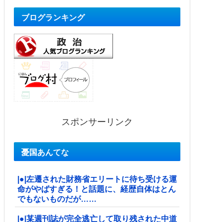
ブログランキング
スポンサーリンク
憂国あんてな
|●|左遷された財務省エリートに待ち受ける運
命がやばすぎる！と話題に、経歴自体はとん
でもないものだが……
|●|某週刊誌が完全逃亡して取り残された中道