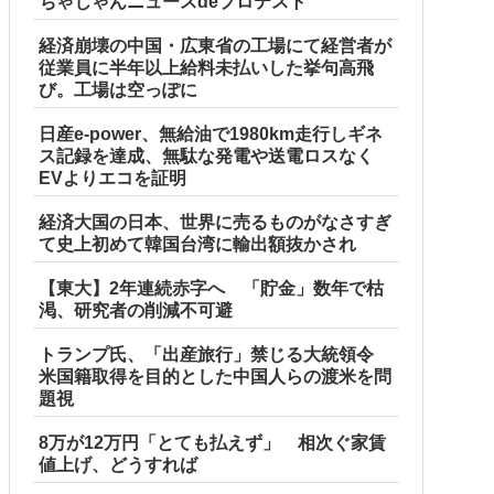
ちゃじゃんニュースdeプロテスト
経済崩壊の中国・広東省の工場にて経営者が
従業員に半年以上給料未払いした挙句高飛
び。工場は空っぽに
日産e-power、無給油で1980km走行しギネ
ス記録を達成、無駄な発電や送電ロスなく
EVよりエコを証明
経済大国の日本、世界に売るものがなさすぎ
て史上初めて韓国台湾に輸出額抜かされ
【東大】2年連続赤字へ 「貯金」数年で枯
渇、研究者の削減不可避
トランプ氏、「出産旅行」禁じる大統領令
米国籍取得を目的とした中国人らの渡米を問
題視
8万が12万円「とても払えず」 相次ぐ家賃
値上げ、どうすれば