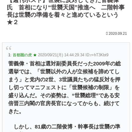
氏 首相になり“世襲天国”推進へ 二階幹事
長は世襲の準備を着々と進めているという
★２
2020.09.21
1:
首都圏の虎 ★
2020/09/21(月) 14:44:29.34 ID:r+hT3Kbt9
菅義偉・首相は選対副委員長だった2009年の総
選挙では、「世襲以外の人が立候補を諦めてし
まう」と党内の2世、3世議員たちの猛反対を押
し切ってマニフェストに「世襲候補の制限」を
盛り込んだ。その姿勢は、“世襲総理”である安
倍晋三内閣の官房長官になってからも、続けて
きた。
しかし、81歳の二階俊博・幹事長は世襲の準