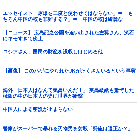
エッセイスト「原爆を二度と使わせてはならない」⇒「も
ちろん中国の核も非難する？」⇒「中国の核は綺麗な
核！」
【ニュース】 広島記念公園を追い出された左翼さん、流石
にキモすぎて炎上
ロシアさん、国民の財産を没収しはじめる他
【画像】 このハゲにやられたJKがたくさんいるという事実
海外「日本人はなんて気高いんだ！」 英高級紙も驚愕した
極限の中の日本人の姿に世界が衝撃
中国人による密漁が止まらない
警察がスーパーで暴れる刃物男を射殺「発砲は適正か？」