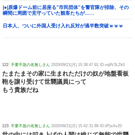
|●|原爆ドーム前に居座る”市民団体”を警官隊が排除、その
瞬間に周囲で見守っていた観客たちが……
日本人、ついに外国人受け入れ反対が過半数突破ｗｗｗ
122:
不要不急の名無しさん
2020/09/21(月) 15:38:47.91 ID:vq9V3LZk0
たまたまその家に生まれただけの奴が地盤看板
鞄を譲り受けて世襲議員にって
もう貴族だね
123:
不要不急の名無しさん
2020/09/21(月) 15:42:31.88 ID:iIPjxAs20
世の中には叩き上げの人間は総じて無能で世襲