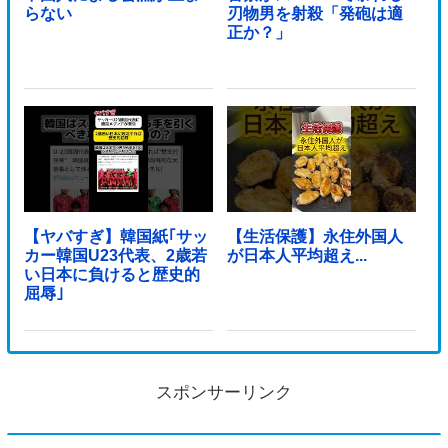
らない
刃物男を射殺「発砲は適
正か？」
【ヤバすぎ】韓国紙｢サッ
【生活保護】永住外国人
カー韓国U23代表、2歳若
が日本人平均超え...
い日本に負けると歴史的
屈辱｣
スポンサーリンク