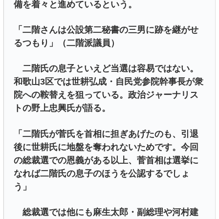
備を着々と進めているという。
「二階さんは公設第二秘書の三男に跡を継がせ
るつもり」（二階派議員）
二階氏の息子といえど当選は容易ではない。
和歌山3区では世耕弘成・自民党参院幹事長が衆
院への鞍替えを狙っている。政治ジャーナリス
トの野上忠興氏が語る。
「二階氏が菅氏を首相に担ぎあげたのも、引退
後に世耕氏に地盤を奪われないためです。今回
の総裁選での恩義がある以上、菅首相は選挙に
なれば二階氏の息子のほうを公認するでしょ
う」
総裁選では他にも麻生太郎・副総理や河村建