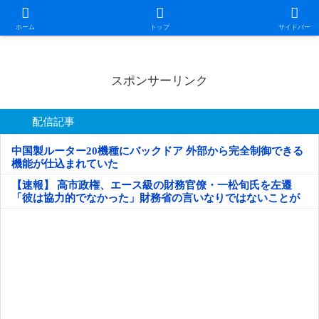
日本第一！ニュース録
ホーム
トップ
サイドバー
スポンサーリンク
配信記事
中国製ルーター20機種にバックドア 外部から完全制御できる
機能が仕込まれていた
【速報】 高市政権、エース級の財務官僚・一松旬氏を左遷
「彼は協力的でなかった」財務省の言いなりではないことが
判明