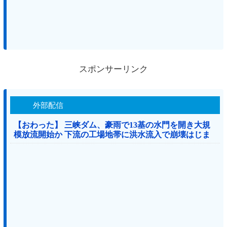
スポンサーリンク
外部配信
【おわった】 三峡ダム、豪雨で13基の水門を開き大規
模放流開始か 下流の工場地帯に洪水流入で崩壊はじま
る