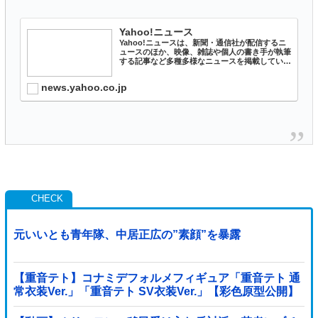
Yahoo!ニュース
Yahoo!ニュースは、新聞・通信社が配信するニ
ュースのほか、映像、雑誌や個人の書き手が執筆
する記事など多種多様なニュースを掲載していま
す。
news.yahoo.co.jp
元いいとも青年隊、中居正広の”素顔”を暴露
【重音テト】コナミデフォルメフィギュア「重音テト 通
常衣装Ver.」「重音テト SV衣装Ver.」【彩色原型公開】