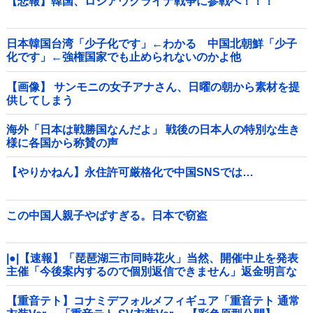
【悲報】韓国、ロシアウクライナ戦争に参戦へ！！！
日本韓国台湾「少子化です」←わかる 中国北朝鮮「少子
化です」←強権国家でも止められないのかよ他
【画像】 サンモニの女子アナさん、日曜の朝から素材を提
供してしまう
海外「日本は戦勝国なんだよ」 戦後の日本人の特別な生き
様に各国から称賛の声
【やりかねん】永住許可厳格化で中国SNSでは…
この中国人親子やばすぎる。日本で窃盗
|●|【速報】「琵琶湖三市同時花火」当然、開催中止を発表
主催「今後案内するので個別返信できません」返金明言な
く今後ご案内で終わる
【重音テト】コナミデフォルメフィギュア「重音テト 通常