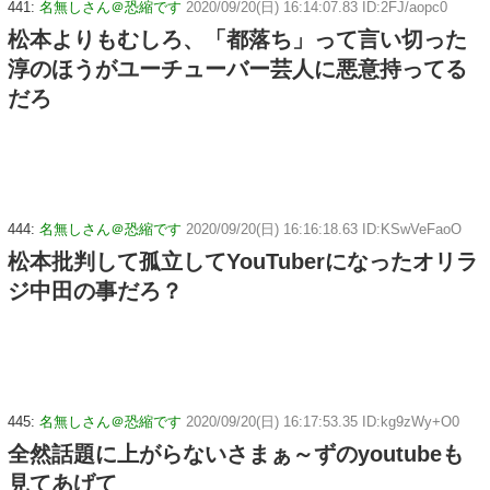
441:
名無しさん＠恐縮です
2020/09/20(日) 16:14:07.83 ID:2FJ/aopc0
松本よりもむしろ、「都落ち」って言い切った
淳のほうがユーチューバー芸人に悪意持ってる
だろ
444:
名無しさん＠恐縮です
2020/09/20(日) 16:16:18.63 ID:KSwVeFaoO
松本批判して孤立してYouTuberになったオリラ
ジ中田の事だろ？
445:
名無しさん＠恐縮です
2020/09/20(日) 16:17:53.35 ID:kg9zWy+O0
全然話題に上がらないさまぁ～ずのyoutubeも
見てあげて