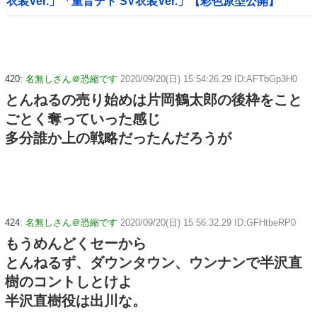
衣装Ver.」「重音テト SV衣装Ver.」【彩色原型公開】
420:
名無しさん＠恐縮です
2020/09/20(日) 15:54:26.29 ID:AFTbGp3H0
とんねるの売り始めは片岡鶴太郎の後枠をこと
ごとく奪っていった感じ
多分誰か上の戦略だったんだろうが
424:
名無しさん＠恐縮です
2020/09/20(日) 15:56:32.29 ID:GFHtbeRP0
もうめんどくセーから
とんねるず、ダウンタウン、ウンナンで半沢直
樹のコントしとけよ
半沢直樹役は出川な。