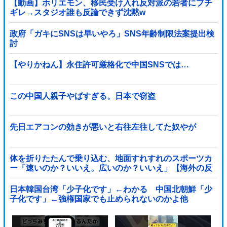
【動画】ホリエモン、移民受け入れ反対派の若者にブチ
ギレ→スタジオ誰も反論できず沈黙w
政府「ガキにSNSは早いやろ」SNS年齢制限法案提出検
討
【やりかねん】永住許可厳格化で中国SNSでは…
この中国人親子やばすぎる。日本で窃盗
先日エアコンの効きが悪いと右往左往してた奴やが
体を折りたたんで乗り込む、地面すれすれのスポーツカ
ー「速いのか？いいえ。広いのか？いいえ」【海外の反
応】
日本韓国台湾「少子化です」←わかる 中国北朝鮮「少
子化です」←強権国家でも止められないのかよ他