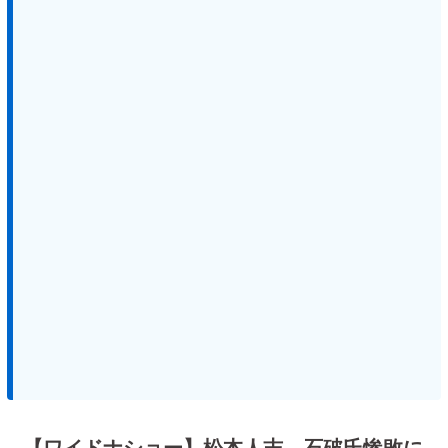
【ワイドナショー】松本人志、石破氏惨敗に