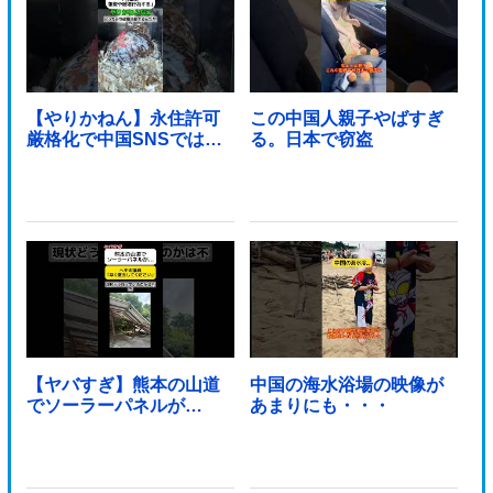
【やりかねん】永住許可
この中国人親子やばすぎ
厳格化で中国SNSでは…
る。日本で窃盗
【ヤバすぎ】熊本の山道
中国の海水浴場の映像が
でソーラーパネルが…
あまりにも・・・