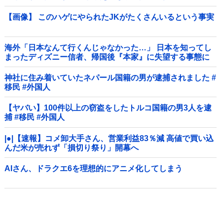
【画像】 このハゲにやられたJKがたくさんいるという事実
海外「日本なんて行くんじゃなかった…」 日本を知ってし
まったディズニー信者、帰国後『本家』に失望する事態に
神社に住み着いていたネパール国籍の男が逮捕されました #
移民 #外国人
【ヤバい】100件以上の窃盗をしたトルコ国籍の男3人を逮
捕 #移民 #外国人
|●|【速報】コメ卸大手さん、営業利益83％減 高値で買い込
んだ米が売れず「損切り祭り」開幕へ
AIさん、ドラクエ6を理想的にアニメ化してしまう