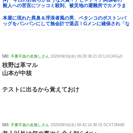
般人への苦言にツッコミ殺到、被災地の避難所でカメラま
わすのは……
本屋に現れた異臭＆浮浪者風の男、ペタンコのボストンバ
ッグをパンパンにして無会計で退店！Gメンに確保され「な
んで？」と本気で困惑ｗｗｗ
580:
不要不急の名無しさん
2020/09/16(水) 09:29:38.21 ID:LtX1XIGy0
枝野は革マル
山本が中核
テストに出るから覚えておけ
583:
不要不急の名無しさん
2020/09/16(水) 09:42:24.98 ID:SCXT2Mr80