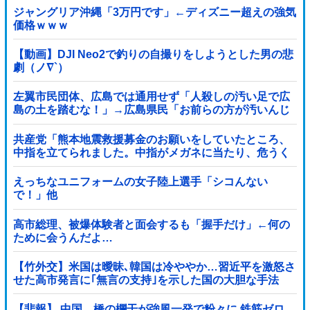
ジャングリア沖縄「3万円です」←ディズニー超えの強気
価格ｗｗｗ
【動画】DJI Neo2で釣りの自撮りをしようとした男の悲
劇（ノ∇`）
左翼市民団体、広島では通用せず「人殺しの汚い足で広
島の土を踏むな！」→広島県民「お前らの方が汚いんじ
ゃ！」「ワシらが広島県民じゃ」
共産党「熊本地震救援募金のお願いをしていたところ、
中指を立てられました。中指がメガネに当たり、危うく
怪我をするところでした」
えっちなユニフォームの女子陸上選手「シコんない
で！」他
高市総理、被爆体験者と面会するも「握手だけ」←何の
ために会うんだよ…
【竹外交】米国は曖昧､韓国は冷ややか…習近平を激怒さ
せた高市発言に｢無言の支持｣を示した国の大胆な手法
【悲報】 中国、橋の欄干が強風一発で粉々に 鉄筋ゼロ