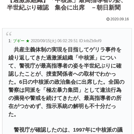
半世紀ぶり確認 集会に出席 －朝日新聞
2020.09.16
1:
ブギー ★
2020/09/15(火) 06:02:29.51 ID:ktbZb9of9
共産主義体制の実現を目指してゲリラ事件を
繰り返してきた過激派組織「中核派」につい
て、警視庁が最高指導者の姿を半世紀ぶりに確
認したことが、捜査関係者への取材でわかっ
た。6日の中核派の政治集会に出席した。全国の
警察は同派を「極左暴力集団」として違法行為
の摘発や警戒を続けてきたが、最高指導者の所
在がつかめず、指示系統の解明も不十分だっ
た。
警視庁が確認したのは、1997年に中核派の議