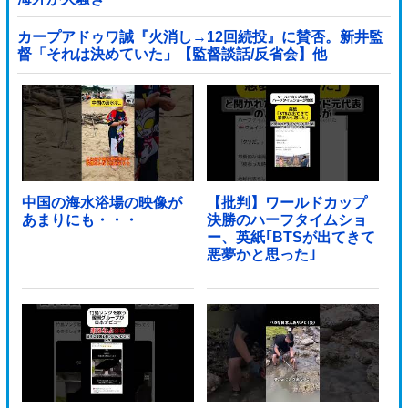
カープアドゥワ誠『火消し→12回続投』に賛否。新井監
督「それは決めていた」【監督談話/反省会】他
中国の海水浴場の映像が
【批判】ワールドカップ
あまりにも・・・
決勝のハーフタイムショ
ー、英紙｢BTSが出てきて
悪夢かと思った｣