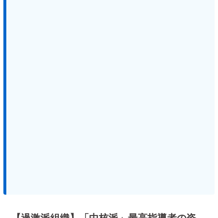
【過激派組織】「中核派」最高指導者の姿、