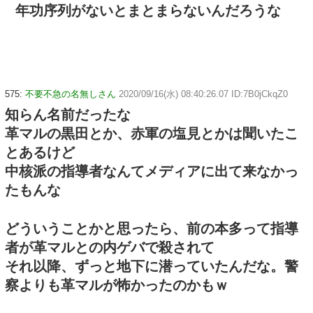
年功序列がないとまとまらないんだろうな
575:
不要不急の名無しさん
2020/09/16(水) 08:40:26.07 ID:7B0jCkqZ0
知らん名前だったな
革マルの黒田とか、赤軍の塩見とかは聞いたこ
とあるけど
中核派の指導者なんてメディアに出て来なかっ
たもんな
どういうことかと思ったら、前の本多って指導
者が革マルとの内ゲバで殺されて
それ以降、ずっと地下に潜っていたんだな。警
察よりも革マルが怖かったのかもｗ