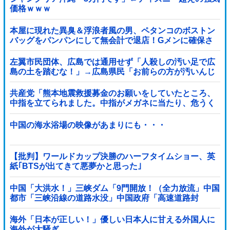
価格ｗｗｗ
本屋に現れた異臭＆浮浪者風の男、ペタンコのボストン
バッグをパンパンにして無会計で退店！Gメンに確保さ
れ「なんで？」と本気で困惑ｗｗｗ
左翼市民団体、広島では通用せず「人殺しの汚い足で広
島の土を踏むな！」→広島県民「お前らの方が汚いんじ
ゃ！」「ワシらが広島県民じゃ」
共産党「熊本地震救援募金のお願いをしていたところ、
中指を立てられました。中指がメガネに当たり、危うく
怪我をするところでした」
中国の海水浴場の映像があまりにも・・・
【批判】ワールドカップ決勝のハーフタイムショー、英
紙｢BTSが出てきて悪夢かと思った｣
中国「大洪水！」三峡ダム「9門開放！（全力放流」中国
都市「三峡沿線の道路水没」中国政府「高速道路封
鎖！」中国ダム「緊急放流に合わせて開門（土砂崩れ発
生」→
海外「日本が正しい！」優しい日本人に甘える外国人に
海外が大騒ぎ