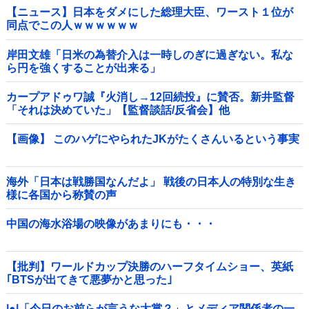
【ニュース】日本をダメにした総理大臣、ワースト１位が
同点でこの人ｗｗｗｗｗｗ
岸田文雄「日米の為替介入は一時しのぎに過ぎない。私な
ら円を強くすることが出来る」
カープアドゥワ誠『火消し→12回続投』に賛否。新井監督
「それは決めていた」【監督談話/反省会】他
【画像】 このハゲにやられたJKがたくさんいるという事実
海外「日本は戦勝国なんだよ」 戦後の日本人の特別な生き
様に各国から称賛の声
中国の海水浴場の映像があまりにも・・・
【批判】ワールドカップ決勝のハーフタイムショー、英紙
｢BTSが出てきて悪夢かと思った｣
|●|「今日のお前らが言うな大賞？」とメディア関係者の一