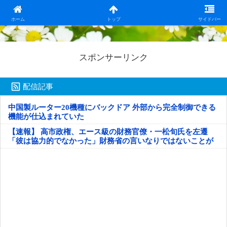
日本第一！ニュース録
ホーム
トップ
サイドバー
スポンサーリンク
配信記事
中国製ルーター20機種にバックドア 外部から完全制御できる
機能が仕込まれていた
【速報】 高市政権、エース級の財務官僚・一松旬氏を左遷
「彼は協力的でなかった」財務省の言いなりではないことが
判明