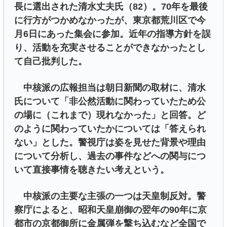
長に選出された清水丈夫氏（82）。70年を最後
に行方がつかめなかったが、東京都荒川区で今
月6日にあった集会に参加。近年の指導方針を誤
り、活動を充実させることができなかったとし
て自己批判した。
中核派の広報担当は朝日新聞の取材に、清水
氏について「非公然活動に関わっていたため公
の場に（これまで）現れなかった」と回答。ど
のように関わっていたかについては「答えられ
ない」とした。警視庁は姿を見せた背景や理由
について分析し、過去の事件などへの関与につ
いて直接事情を聴きたい考えという。
中核派の主要な主張の一つは天皇制反対。警
察庁によると、昭和天皇崩御の翌年の90年に京
都市の京都御所に金属弾を撃ち込むなど全国で