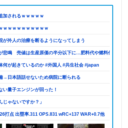
追加されるｗｗｗｗｗ
ｗｗｗｗｗｗｗｗｗｗｗ
院が外人の治療を断るようになってしまう
が悲鳴 売値は生産原価の半分以下に…肥料代や燃料代は高騰
起きているのか #外国人 #共生社会 #japan
備→日本語話せないため病院に断られる
ない量子エンジンが回った！
んじゃないですか？」
26打点 出塁率.311 OPS.831 wRC+137 WAR+0.7他