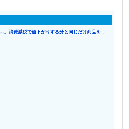
【消費税率1％】 「下げるのが筋なんですけど…」消費減税で値下がりする分と同じだけ商品を値上げして店頭価格を変えない店も