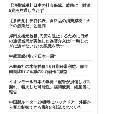
【消費減税】日本の社会保障、岐路に 財源
5兆円見通し立たず
【参政党】神谷代表、食料品の消費減税「天
下の愚策だ」と批判
岸田文雄元首相､円安を阻止するために日米
の通貨当局が実施した為替介入は｢一時しの
ぎに過ぎない｣との認識を示す
中露軍艦4隻が”日本一周”
米穀商社の木徳神糧4-6月期経常利益、前年
同期比97.7％減の0.7億円に減益
イオンモール熊本の爆発「配管が損傷しガス
漏れ、着火した可能性」福岡酸素、経産省に
報告
中国製ルーター20機種にバックドア 外部か
ら完全制御できる機能が仕込まれていた