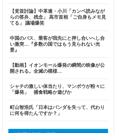
【党首討論】中革連・小川「カンペ読みなが
らの答弁、残念」 高市首相「ご自身もメモ見
てる」 議場爆笑
中国のバス、乗客が我先にと押し合いへし合
い激突…『多数の国ではもう見られない光
景』
【動画】イオンモール爆発の瞬間の映像が公
開される。全滅の模様…
シャチの激しい体当たり、マンボウが粉々に
「爆発」 捕食戦略か遊びか
町山智浩氏「日本はパンダを失って、代わり
に何を得たんですか？」