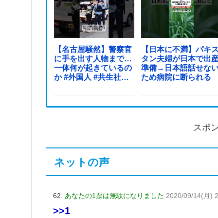
【名古屋騒然】警察官
【日本に不満】パキ
に手を出す人物まで…
タン夫婦が日本で出
一体何が起きているの
準備→日本語話せな
か #外国人 #共生社会
ため病院に断られる
#japan
スポ
ネットの声
62:
あなたの1票は無駄になりました
2020/09/14(月) 
>>1