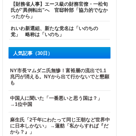
【財務省人事】エース級の財務官僚・一松旬
氏が”異例転出”へ 官邸幹部「協力的でなか
ったから」
れいわ新選組、新たな党名は「いのちの
党」 略称は「いのち」
人気記事（30日）
「今年でやめる」農家も
NY市長マムダニ氏無惨！富裕層の流出で1.1
兆円が消える。NYから出て行かないでと懇願
も
中国人に聞いた「一番悪いと思う国は？」
→1位中国
麻生氏「2千年にわたって同じ王朝など世界中
に日本しかない」 →蓮舫「私からすれば『だ
から？』」