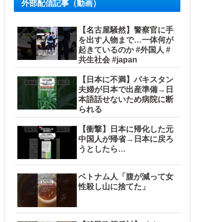
外部配信記事（動画）
【名古屋騒然】警察官に手
を出す人物まで…一体何が
起きているのか #外国人 #
共生社会 #japan
【日本に不満】パキスタン
夫婦が日本で出産準備→日
本語話せないため病院に断
られる
【衝撃】日本に帰化した元
中国人が帰省→日本に戻ろ
うとしたら…
ベトナム人「腹が減って女
性殺し山に捨てた」