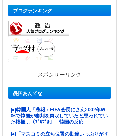
ブログランキング
スポンサーリンク
憂国あんてな
|●|韓国人「悲報：FIFA会長にさえ2002年W
杯で韓国が審判を買収していたと思われてい
た模様…（ﾌﾞﾙﾌﾞﾙ」＝韓国の反応
|●|「マスコミの立ち位置の勘違いっぷりがす