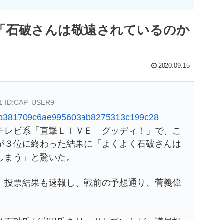
「石破さんは敬遠されているのか
2020.09.15
11 ID:CAP_USER9
06c7b381709c6ae995603ab8275313c199c28
レビ系「直撃ＬＩＶＥ グッディ！」で、こ
が３位に終わった結果に「よくよく石破さんは
しまう」と驚いた。
投票結果も速報し、戦前の予想通り、菅義偉