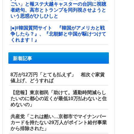
ごい」と報ステ大越キャスターの台詞に視聴
者絶句、高市とトランプを同列視させようと
いう思惑がひしひしと
|●|#韓国質問サイト 『韓国がアメリカと戦
争したら？』、『北朝鮮と中国が駆けつけて
くれます！』
新着記事
8万が12万円「とても払えず」 相次ぐ家賃
値上げ、どうすれば
【悲報】東京都民「助けて。通勤時間減らし
たいのに都心の近くが最低10万払わないと住
めないの」
共産党「これは酷い…京都市でマイナンバー
カードを持たない29万人がポイント給付事業
から排除された」