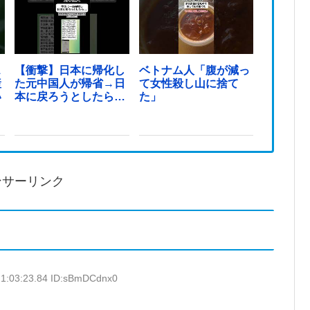
ス
【衝撃】日本に帰化し
ベトナム人「腹が減っ
産
た元中国人が帰省→日
て女性殺し山に捨て
い
本に戻ろうとしたら…
た」
ンサーリンク
21:03:23.84 ID:sBmDCdnx0