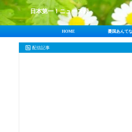
日本第一！ニュース録
HOME
憂国あんて
配信記事