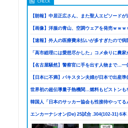
【朗報】中居正広さん、また聖人エピソードが
【画像】洋服の青山、空調ウェアを発売ｗｗｗ
【速報】外人の医療費未払いが多すぎたので病
「高市総理には愛想尽かした」コメ余りに農家
【名古屋騒然】警察官に手を出す人物まで…一体何が
【日本に不満】パキスタン夫婦が日本で出産準
世界初の超伝導量子熱機関…燃料もピストンも
韓国人「日本のサッカー協会も性接待やってる
エンカーナシオン(De) 25試合 .304(102-31) 6本 