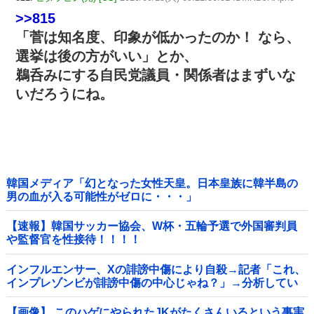
>>815
「菅は知名度、印象が低かったのか！ なら、
選挙は後の方がいい」とか、
鵜呑みにする自民党議員・関係者はまずいな
いだろうにね。
韓国メディア「幻となった女性天皇。日本皇族に韓半島の
男の血が入る可能性がゼロに・・・」
【速報】韓国サッカー協会、W杯・五輪予選で外国審判員
や監督官を性接待！！！！
インフルエンサー、Xの誹謗中傷により自殺→記者「これ、
インプレゾンビが誹謗中傷の中心じゃね？」→分析してい
くとヤバイ真実が浮かび上がる他
【画像】 このハゲにやられたJKがたくさんいるという事実