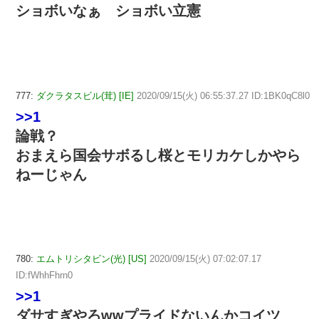
ショボいなぁ ショボい立憲
777:
ダクラタスビル(茸) [IE]
2020/09/15(火) 06:55:37.27 ID:1BK0qC8l0
>>1
論戦？
おまえら国会サボるし桜とモリカケしかやら
ねーじゃん
780:
エムトリシタビン(光) [US]
2020/09/15(火) 07:02:07.17
ID:fWhhFhrn0
>>1
ダサすぎやろwwプライドないんかコイツ