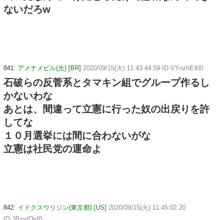
ないだろw
841:
アメナメビル(光) [BR]
2020/09/15(火) 11:43:44.59 ID:VYnzhEXl0
石破らの反菅系とタマキン組でグループ作るし
かないわな
あとは、間違って立憲に行った奴の出戻りを許
してな
１０月選挙には間に合わないがな
立憲は社民党の運命よ
842:
イドクスウリジン(東京都) [US]
2020/09/15(火) 11:45:02.20
ID:JBxv/OyI0