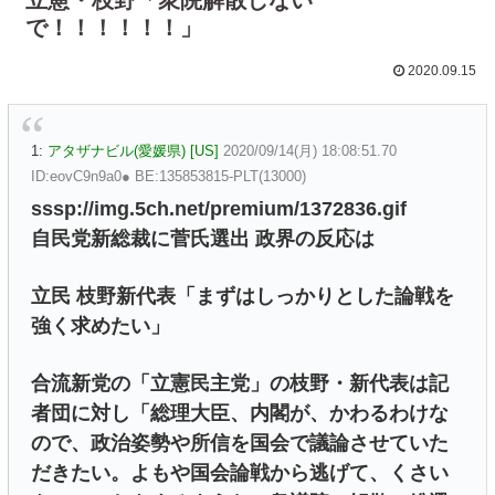
で！！！！！！」
2020.09.15
1:
アタザナビル(愛媛県) [US]
2020/09/14(月) 18:08:51.70
ID:eovC9n9a0● BE:135853815-PLT(13000)
sssp://img.5ch.net/premium/1372836.gif
自民党新総裁に菅氏選出 政界の反応は
立民 枝野新代表「まずはしっかりとした論戦を
強く求めたい」
合流新党の「立憲民主党」の枝野・新代表は記
者団に対し「総理大臣、内閣が、かわるわけな
ので、政治姿勢や所信を国会で議論させていた
だきたい。よもや国会論戦から逃げて、くさい