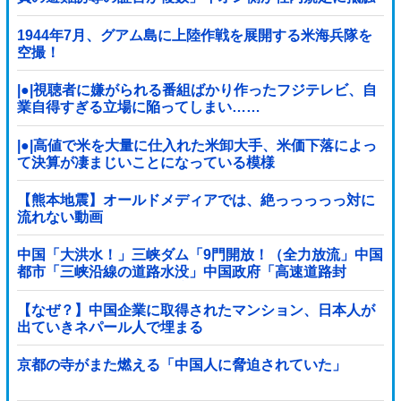
していた疑い
1944年7月、グアム島に上陸作戦を展開する米海兵隊を
空撮！
|●|視聴者に嫌がられる番組ばかり作ったフジテレビ、自
業自得すぎる立場に陥ってしまい……
|●|高値で米を大量に仕入れた米卸大手、米価下落によっ
て決算が凄まじいことになっている模様
【熊本地震】オールドメディアでは、絶っっっっっ対に
流れない動画
中国「大洪水！」三峡ダム「9門開放！（全力放流」中国
都市「三峡沿線の道路水没」中国政府「高速道路封
鎖！」中国ダム「緊急放流に合わせて開門（土砂崩...
【なぜ？】中国企業に取得されたマンション、日本人が
出ていきネパール人で埋まる
京都の寺がまた燃える「中国人に脅迫されていた」