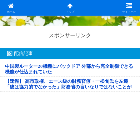
日本第一！ニュース録
ホーム
トップ
サイドバー
スポンサーリンク
配信記事
中国製ルーター20機種にバックドア 外部から完全制御できる
機能が仕込まれていた
【速報】 高市政権、エース級の財務官僚・一松旬氏を左遷
「彼は協力的でなかった」財務省の言いなりではないことが
判明