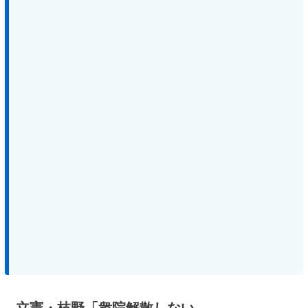
立憲・枝野「衆院解散しない