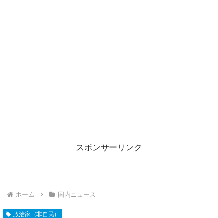
スポンサーリンク
ホーム
国内ニュース
政治家（非自民）