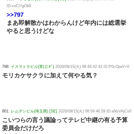
ID:voCI7gOb0
>>797
まあ即解散かはわからんけど年内には総選挙
やると思うけどな
798:
イスラトラビル(茸) [ﾆﾀﾞ]
2020/09/15(火) 08:44:42.41 ID:P0cOjwV+0
モリカケサクラに加えて何やる気？
801:
レムデシビル(埼玉県) [SE]
2020/09/15(火) 08:59:46.59 ID:aNsVAjCo0
こいつらの言う議論ってテレビ中継の有る予算
委員会だけだろ