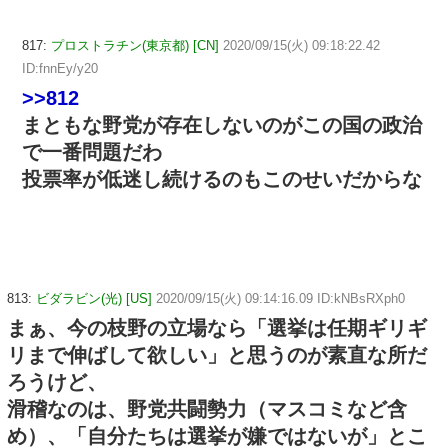
817:
プロストラチン(東京都) [CN]
2020/09/15(火) 09:18:22.42
ID:fnnEy/y20
>>812
まともな野党が存在しないのがこの国の政治
で一番問題だわ
投票率が低迷し続けるのもこのせいだからな
813:
ビダラビン(光) [US]
2020/09/15(火) 09:14:16.09 ID:kNBsRXph0
まぁ、今の枝野の立場なら「選挙は任期ギリギ
リまで伸ばして欲しい」と思うのが素直な所だ
ろうけど、
滑稽なのは、野党共闘勢力（マスコミなど含
め）、「自分たちは選挙が嫌ではないが」とこ