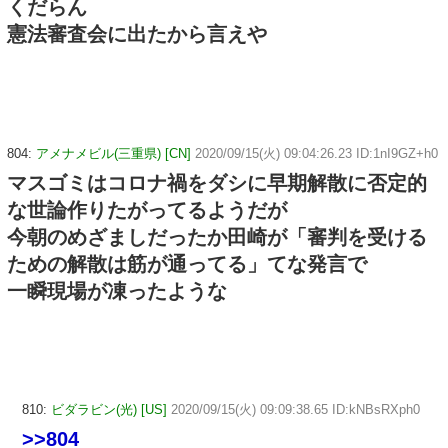
くだらん
憲法審査会に出たから言えや
804:
アメナメビル(三重県) [CN]
2020/09/15(火) 09:04:26.23 ID:1nI9GZ+h0
マスゴミはコロナ禍をダシに早期解散に否定的
な世論作りたがってるようだが
今朝のめざましだったか田崎が「審判を受ける
ための解散は筋が通ってる」てな発言で
一瞬現場が凍ったような
810:
ビダラビン(光) [US]
2020/09/15(火) 09:09:38.65 ID:kNBsRXph0
>>804