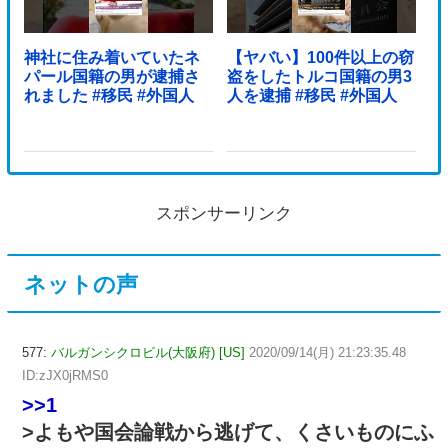
神社に住み着いていたネ
【ヤバい】100件以上の窃
パール国籍の男が逮捕さ
盗をしたトルコ国籍の男3
れました #移民 #外国人
人を逮捕 #移民 #外国人
スポンサーリンク
ネットの声
577:
バルガンシクロビル(大阪府) [US]
2020/09/14(月) 21:23:35.48
ID:zJX0jRMS0
>>1
>よもや国会論戦から逃げて、くさいものにふ