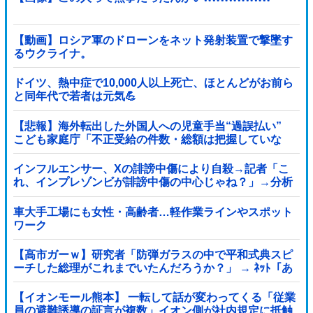
【動画】ロシア軍のドローンをネット発射装置で撃墜す
るウクライナ。
ドイツ、熱中症で10,000人以上死亡、ほとんどがお前ら
と同年代で若者は元気💪
【悲報】海外転出した外国人への児童手当“過誤払い”
こども家庭庁「不正受給の件数・総額は把握していな
い」
インフルエンサー、Xの誹謗中傷により自殺→記者「こ
れ、インプレゾンビが誹謗中傷の中心じゃね？」→分析
していくとヤバイ真実が浮かび上がる他
車大手工場にも女性・高齢者…軽作業ラインやスポット
ワーク
【高市ガーｗ】研究者「防弾ガラスの中で平和式典スピ
ーチした総理がこれまでいたんだろうか？」 → ﾈｯﾄ「あ
なたの応援してた石破前総理もしてましたよ？」ｗｗｗ
ｗｗ
【イオンモール熊本】 一転して話が変わってくる「従業
員の避難誘導の証言が複数」イオン側が社内規定に抵触