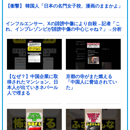
【衝撃】 韓国人「日本の名門女子校、漫画のままかよ」
インフルエンサー、Xの誹謗中傷により自殺→記者「こ
れ、インプレゾンビが誹謗中傷の中心じゃね？」→分析
していくとヤバイ真実が浮かび上がる他
【なぜ？】中国企業に取
京都の寺がまた燃える
得されたマンション、日
「中国人に脅迫されてい
本人が出ていきネパール
た」
人で埋まる