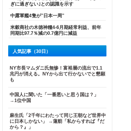
ぎに過ぎない｣との認識を示す
中露軍艦4隻が”日本一周”
米穀商社の木徳神糧4-6月期経常利益、前年
同期比97.7％減の0.7億円に減益
人気記事（30日）
NY市長マムダニ氏無惨！富裕層の流出で1.1
兆円が消える。NYから出て行かないでと懇願
も
中国人に聞いた「一番悪いと思う国は？」
→1位中国
麻生氏「2千年にわたって同じ王朝など世界中
に日本しかない」 →蓮舫「私からすれば『だ
から？』」