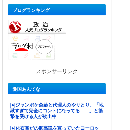
ブログランキング
スポンサーリンク
憂国あんてな
|●|ジャンポケ斎藤と代理人のやりとり、「地
獄すぎて完全にコントになってる……」と衝
撃を受ける人が続出中
|●|化石賞だの御高説を宣っていたヨーロッ