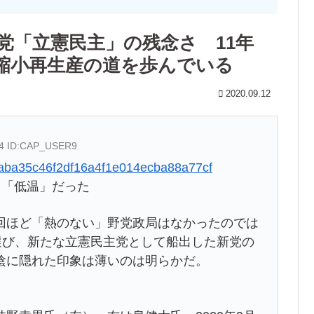
党「立憲民主」の残念さ 11年
縮小再生産の道を歩んでいる
2020.09.12
64 ID:CAP_USER9
2dbaba35c46f2df16a4f1e014ecba88a77cf
も「低温」だった
ほど「熱のない」野党政局はなかったのでは
選び、新たな立憲民主党として船出した新党の
陰に隠れた印象は薄いのは明らかだ。