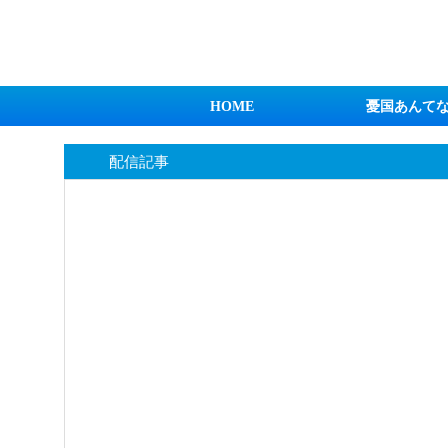
日本第一！ニュース録
HOME
憂国あんて
配信記事