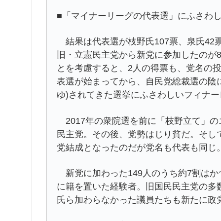
■「マイナーリーグの代表選」にふさわ
結果は代表選が枝野氏107票、泉氏42
旧・立憲民主党から新党に参加したのが8
とを考慮すると、2人の得票も、党名の
表選が始まってから、自民党総裁選の陰
ゆ)されてきた選挙にふさわしいフィナ
2017年の衆院選を前に「枝野立て」
民主党。その後、党勢はじり貧だ。そし
党結成となったのだが党名も代表も同じ
新党に加わった149人のうち約7割は
に籍を置いた経験者。旧国民民主党の多
氏ら加わらなかった議員たちも新たに政