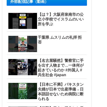
外部配信記事（動画）
【は？】大阪府泉南市の公
立小学校でイスラムのいい
所を学ぶ
千葉県 ムスリムの礼拝 拒
否
他
【名古屋騒然】警察官に手
を出す人物まで…一体何が
起きているのか #外国人 #
共生社会 #japan
【日本に不満】パキスタン
夫婦が日本で出産準備→日
本語話せないため病院に断
られる