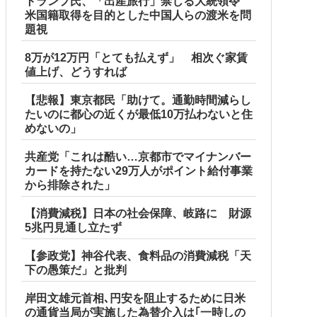
トランプ氏、「出産旅行」禁じる大統領令
米国籍取得を目的とした中国人らの渡米を問
題視
8万が12万円「とても払えず」 相次ぐ家賃
値上げ、どうすれば
【悲報】東京都民「助けて。通勤時間減らし
たいのに都心の近くが最低10万払わないと住
めないの」
共産党「これは酷い…京都市でマイナンバー
カードを持たない29万人がポイント給付事業
から排除された」
【消費減税】日本の社会保障、岐路に 財源
5兆円見通し立たず
【参政党】神谷代表、食料品の消費減税「天
下の愚策だ」と批判
岸田文雄元首相､円安を阻止するために日米
の通貨当局が実施した為替介入は｢一時しの