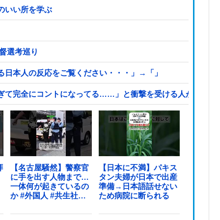
のいい所を学ぶ
監督選考巡り
る日本人の反応をご覧ください・・・」→「」
ぎて完全にコントになってる……」と衝撃を受ける人が続出中
拝
【名古屋騒然】警察官
【日本に不満】パキス
に手を出す人物まで…
タン夫婦が日本で出産
一体何が起きているの
準備→日本語話せない
か #外国人 #共生社会
ため病院に断られる
#japan