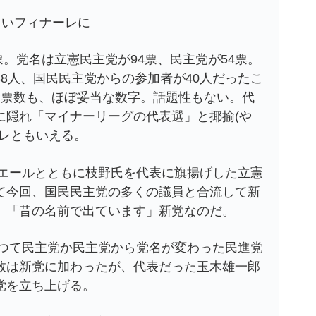
しいフィナーレに
票。党名は立憲民主党が94票、民主党が54票。
8人、国民民主党からの参加者が40人だったこ
投票数も、ほぼ妥当な数字。話題性もない。代
に隠れ「マイナーリーグの代表選」と揶揄(や
ーレともいえる。
のエールとともに枝野氏を代表に旗揚げした立憲
て今回、国民民主党の多くの議員と合流して新
。「昔の名前で出ています」新党なのだ。
かつて民主党か民主党から党名が変わった民進党
数は新党に加わったが、代表だった玉木雄一郎
党を立ち上げる。