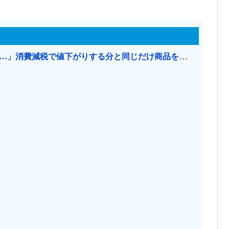
【消費税率1％】 「下げるのが筋なんですけど…」消費減税で値下がりする分と同じだけ商品を値上げして店頭価格を変えない店も