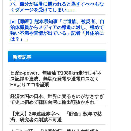
パ、自分が猛暑に襲われると為すすべべもな
くダメージを受けてしまい……
|●|【動画】熊本県知事「ご遺族、被災者、自
治体職員からメディアの報道に対し、極めて
強い不満や苦情が出ている」記者「具体的に
は？」→
新着記事
日産e-power、無給油で1980km走行しギネ
ス記録を達成、無駄な発電や送電ロスなく
EVよりエコを証明
経済大国の日本、世界に売るものがなさすぎ
て史上初めて韓国台湾に輸出額抜かされ
【東大】2年連続赤字へ 「貯金」数年で枯
渇、研究者の削減不可避