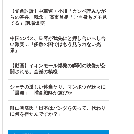
【党首討論】中革連・小川「カンペ読みなが
らの答弁、残念」 高市首相「ご自身もメモ見
てる」 議場爆笑
中国のバス、乗客が我先にと押し合いへし合
い激突…『多数の国ではもう見られない光
景』
【動画】イオンモール爆発の瞬間の映像が公
開される。全滅の模様…
シャチの激しい体当たり、マンボウが粉々に
「爆発」 捕食戦略か遊びか
町山智浩氏「日本はパンダを失って、代わり
に何を得たんですか？」