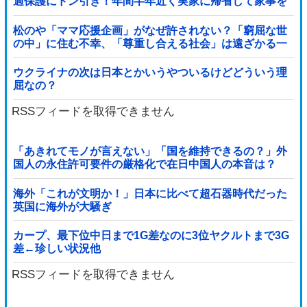
過保護にドン引き！年間半年近く実家に帰省して家事を
高齢親に丸投げし、新幹線の移動すら義兄に送迎させて
いた・・・
松のや「ママ応援企画」がなぜ許されない？「窮屈な世
の中」に住む不幸、「尊重し合える社会」は遠ざかる一
方
ウクライナの次は日本とかいうやついるけどどういう理
屈なの？
RSSフィードを取得できません
「あきれてモノが言えない」「国を維持できるの？」外
国人の永住許可要件の厳格化で在日中国人の本音は？
海外「これが文明か！」日本に比べて超石器時代だった
英国に海外が大騒ぎ
カープ、最下位中日まで1G差なのに3位ヤクルトまで3G
差←珍しい状況他
RSSフィードを取得できません