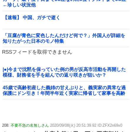
←珍しい状況他
【速報】 中国、ガチで逝く
「豆腐が青色に変色したんだけど何で？」外国人が詳細を
知りたがった日本のモノ特集
RSSフィードを取得できません
|●|今まで沈黙を保っていた例の男が反高市活動を再開した
模様、財務省を手を組んでの返り咲きが狙いか？
45歳で高齢初産した義姉の甘えぶりと、義実家の異常な過
保護にドン引き！年間半年近く実家に帰省して家事を高齢
親に丸投げし、新幹線の移動すら義兄に送迎させてい
た・・・
208:
不要不急の名無しさん
2020/09/08(火) 20:51:39.92 ID:ZFX2n69x0