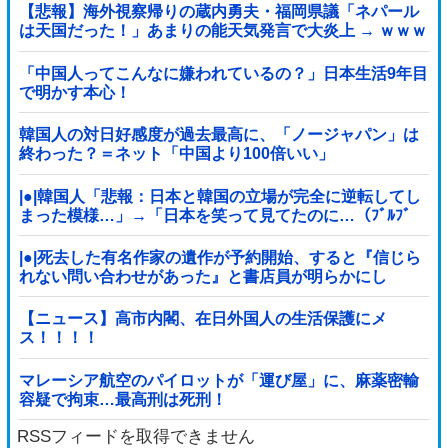
【悲報】海外視察帰りの蔵内勇夫・福岡県議「ネパール
は天国だった！」あまりの能天気発言で大炎上 → ｗｗｗ
ｗｗｗｗｗｗｗｗｗｗｗ
「中国人ってこんなに嫌われているの？」日本生活9年目
で明かす本心！
韓国人の対日好感度が過去最高に、「ノージャパン」は
終わった？＝ネット「中国より100倍いい」
|●|韓国人「悲報：日本と韓国の立場が完全に逆転してし
まった模様…」→「日本を笑って見てたのに…（ﾌﾞﾙﾌﾞ
ﾙ」＝韓国の反応
|●|死去した有名作家の遺作が予約開始、すると『信じら
れない問い合わせがあった』と書店員が明らかにし
て……
【ニュース】高市内閣、在日外国人の生活保護にメ
ス！！！！
マレーシア航空のパイロットが「運び屋」に、麻薬密輸
容疑で拘束…最高刑は死刑！
RSSフィードを取得できません