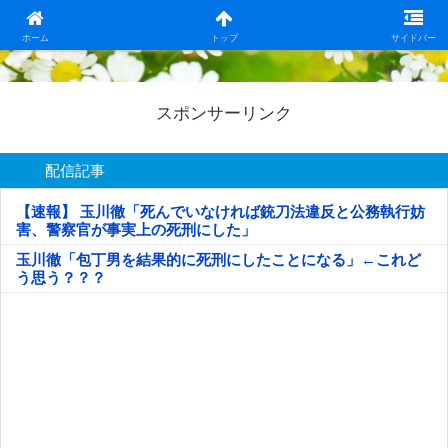
日本第一！ニュース録
ホーム
トップ
サイドバー
スポンサーリンク
配信記事
【速報】 玉川徹「死んでいなければ銃刀法違反と公務執行妨
害、警察官が事実上の死刑にした」
玉川徹「包丁男を結果的に死刑にしたことになる」←これど
う思う？？？