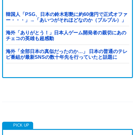
韓国人「PSG、日本の鈴木彩艶に約60億円で正式オファ
ー・・・」→「あいつがそれほどなのか（ブルブル）」
「レギュラーとして出れるとは思わないけど、それでも
やっぱり羨ましいね」
海外「ありがとう！」日本人ゲーム開発者の親切にあの
チェコの英雄も超感動
海外「全部日本の真似だったのか…」 日本の普通のテレ
ビ番組が最新SNSの数十年先を行っていたと話題に