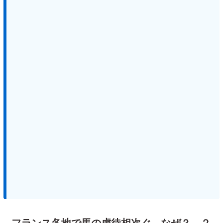
フランス各地で馬の虐待相次ぐ、なぜ？ ２