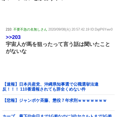
210:
不要不急の名無しさん
2020/09/08(火) 20:57:42.19 ID:DqtP6Ywv0
>>203
宇宙人が馬を狙ったって言う話は聞いたこと
がないな
【速報】日本共産党、沖縄県知事選で公職選挙法違
反！！！ 110番通報されても辞全くめない件
【悲報】ジャンポケ斉藤、懲役７年求刑ｗｗｗｗｗｗｗ
カープ、最下位中日まで1G差なのに3位ヤクルトまで3G差