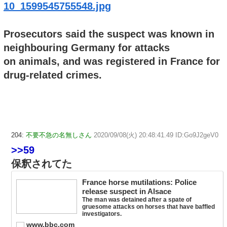
10_1599545755548.jpg
Prosecutors said the suspect was known in
neighbouring Germany for attacks
on animals, and was registered in France for
drug-related crimes.
204:
不要不急の名無しさん
2020/09/08(火) 20:48:41.49 ID:Go9J2geV0
>>59
保釈されてた
France horse mutilations: Police
release suspect in Alsace
The man was detained after a spate of
gruesome attacks on horses that have baffled
investigators.
www.bbc.com