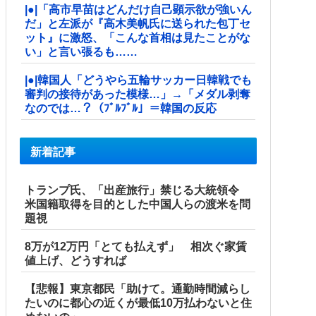
|●|「高市早苗はどんだけ自己顕示欲が強いん
だ」と左派が『高木美帆氏に送られた包丁セ
ット』に激怒、「こんな首相は見たことがな
い」と言い張るも……
|●|韓国人「どうやら五輪サッカー日韓戦でも
審判の接待があった模様…」→「メダル剥奪
なのでは…？（ﾌﾞﾙﾌﾞﾙ」＝韓国の反応
新着記事
トランプ氏、「出産旅行」禁じる大統領令
米国籍取得を目的とした中国人らの渡米を問
題視
8万が12万円「とても払えず」 相次ぐ家賃
値上げ、どうすれば
【悲報】東京都民「助けて。通勤時間減らし
たいのに都心の近くが最低10万払わないと住