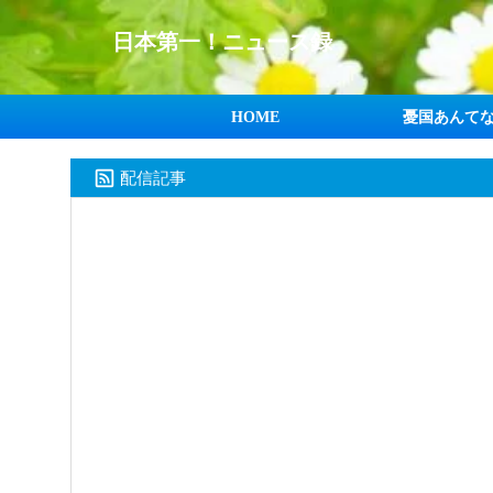
日本第一！ニュース録
HOME
憂国あんて
配信記事