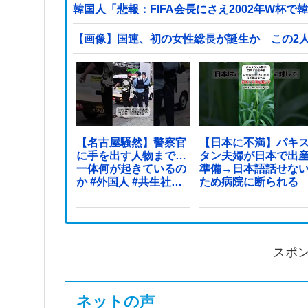
韓国人「悲報：FIFA会長にさえ2002年W
【画像】国連、初の女性総長が誕生か この2
【名古屋騒然】警察官
【日本に不満】パキ
に手を出す人物まで…
タン夫婦が日本で出
一体何が起きているの
準備→日本語話せな
か #外国人 #共生社会
ため病院に断られる
#japan
スポ
ネットの声