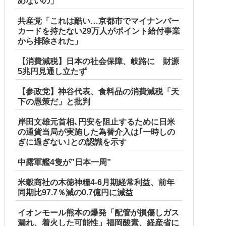
めないの」
共産党「これは酷い…京都市でマイナンバー
カードを持たない29万人がポイント給付事業
から排除された」
【消費減税】日本の社会保障、岐路に 財源
5兆円見通し立たず
【参政党】神谷代表、食料品の消費減税「天
下の愚策だ」と批判
岸田文雄元首相､円安を阻止するために日米
の通貨当局が実施した為替介入は｢一時しの
ぎに過ぎない｣との認識を示す
中露軍艦4隻が”日本一周”
米穀商社の木徳神糧4-6月期経常利益、前年
同期比97.7％減の0.7億円に減益
イオンモール熊本の爆発「配管が損傷しガス
漏れ、着火した可能性」福岡酸素、経産省に