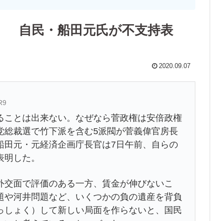
」 自民・船田元氏が不支持表
2020.09.07
R9
ことは出来ない。なぜなら菅政権は安倍政権
党総裁選で竹下派を含む5派閥が菅義偉官房長
船田元・元経済企画庁長官は7日午前、自らの
表明した。
交面で評価のある一方、賃金が伸びないこ
題や河井問題など、いくつかの負の遺産を背負
っしょく）して新しい局面を作らないと、国民