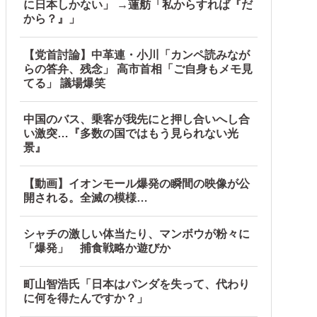
に日本しかない」 →蓮舫「私からすれば『だ
＝韓国の反応
から？』」
【党首討論】中革連・小川「カンペ読みなが
らの答弁、残念」 高市首相「ご自身もメモ見
てる」 議場爆笑
中国のバス、乗客が我先にと押し合いへし合
い激突…『多数の国ではもう見られない光
景』
【動画】イオンモール爆発の瞬間の映像が公
開される。全滅の模様…
シャチの激しい体当たり、マンボウが粉々に
「爆発」 捕食戦略か遊びか
町山智浩氏「日本はパンダを失って、代わり
に何を得たんですか？」