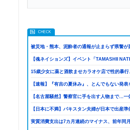
被災地・熊本、泥酔者の通報が止まらず県警が
【魂ネイションズ】イベント「TAMASHII NA
15歳少女に薬と酒飲ませカラオケ店で性的暴行
【速報】『有吉の夏休み』、とんでもない発表
【名古屋騒然】警察官に手を出す人物まで…一体何が
【日本に不満】パキスタン夫婦が日本で出産準
実質消費支出は7カ月連続のマイナス、前年同月比