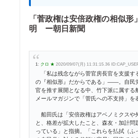
「菅政権は安倍政権の相似形
明 ー朝日新聞
1:
クロ ★
2020/09/07(月) 11:31:15.36 ID:CAP_USE
「私は残念ながら菅官房長官を支援する
の『相似形』だからである」――。自民
官を推す展開となる中、竹下派に属する
メールマガジンで「菅氏への不支持」を
船田氏は「安倍政権はアベノミクスや外
と、格差が拡大したこと、森友・加計問
っている」と指摘。「これらを払拭（ふ