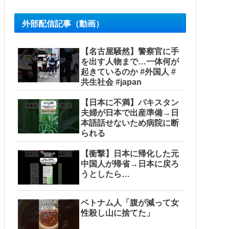
外部配信記事（動画）
【名古屋騒然】警察官に手
を出す人物まで…一体何が
起きているのか #外国人 #
共生社会 #japan
【日本に不満】パキスタン
夫婦が日本で出産準備→日
本語話せないため病院に断
られる
【衝撃】日本に帰化した元
中国人が帰省→日本に戻ろ
うとしたら…
ベトナム人「腹が減って女
性殺し山に捨てた」