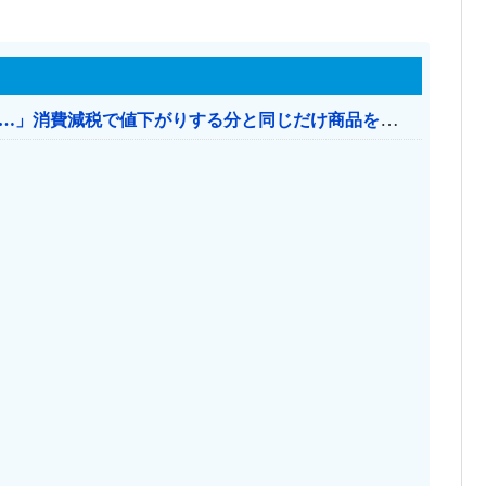
【消費税率1％】 「下げるのが筋なんですけど…」消費減税で値下がりする分と同じだけ商品を値上げして店頭価格を変えない店も