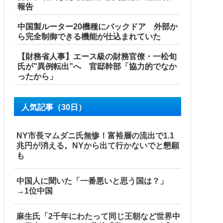
報告
中国製ルーター20機種にバックドア 外部か
ら完全制御できる機能が仕込まれていた
【財務省人事】エース級の財務官僚・一松旬
氏が”異例転出”へ 官邸幹部「協力的でなか
ったから」
人気記事（30日）
NY市長マムダニ氏無惨！富裕層の流出で1.1
兆円が消える。NYから出て行かないでと懇願
も
中国人に聞いた「一番悪いと思う国は？」
→1位中国
麻生氏「2千年にわたって同じ王朝など世界中