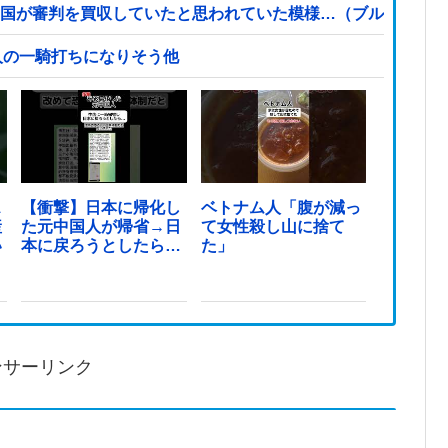
杯で韓国が審判を買収していたと思われていた模様…（ブルブル」
人の一騎打ちになりそう他
ス
【衝撃】日本に帰化し
ベトナム人「腹が減っ
産
た元中国人が帰省→日
て女性殺し山に捨て
い
本に戻ろうとしたら…
た」
ンサーリンク