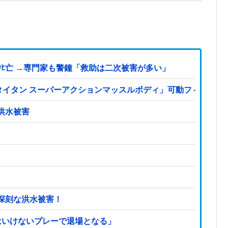
ﾋ亡 →専門家も警鐘「救助は二次被害が多い」
S「タイタン スーパーアクションマッスルボディ」可動フィギュ
洪水被害
深刻な洪水被害！
はいけないプレーで退場となる」