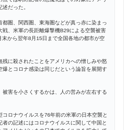
記述だった。
首都圏、関西圏、東海圏などが真っ赤に染まっ
戦、米軍の長距離爆撃機B29による空襲被害
6月末から翌年8月15日まで全国各地の都市が空
無残に殺されたことをアメリカへの憎しみや怒
空爆とコロナ感染は同じだという論旨を展開す
、被害を小さくするかは、人の営みが左右する
型コロナウイルスを76年前の米軍の日本空襲と
記者の記述にはコロナウイルスに関して中国と