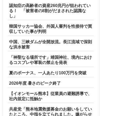
認知症の高齢者の資産260兆円が狙われてい
る！ 「被害者の8割がだまされた認識な
し」
韓国サッカー協会、外国人審判を性接待で買
収していた事が判明
中国、三峡ダムが全開放流。長江流域で深刻
な洪水被害
「神聖なる場所です」靖国神社、境内におけ
るコスプレや軍装の禁止を発表
夏のボーナス、一人あたり100万円を突破
2026年度 暑さのピーク終了
【イオンモール熊本】従業員の避難誘導で、
社内規定に抵触か
共産党「熊本地震救援募金のお願いをしてい
たところ、中指を立てられました。嫌がらせ