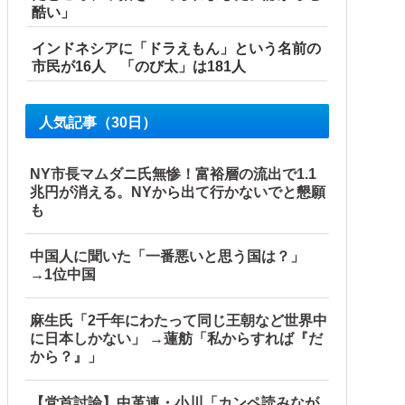
酷い」
インドネシアに「ドラえもん」という名前の
市民が16人 「のび太」は181人
人気記事（30日）
NY市長マムダニ氏無惨！富裕層の流出で1.1
兆円が消える。NYから出て行かないでと懇願
も
中国人に聞いた「一番悪いと思う国は？」
→1位中国
麻生氏「2千年にわたって同じ王朝など世界中
に日本しかない」 →蓮舫「私からすれば『だ
から？』」
【党首討論】中革連・小川「カンペ読みなが