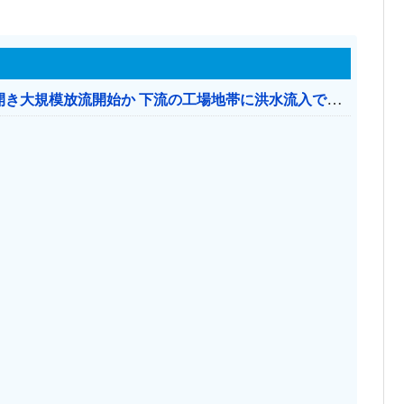
【おわった】 三峡ダム、豪雨で13基の水門を開き大規模放流開始か 下流の工場地帯に洪水流入で崩壊はじまる