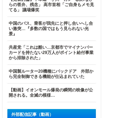
らの答弁、残念」 高市首相「ご自身もメモ見
てる」 議場爆笑
中国のバス、乗客が我先にと押し合いへし合
い激突…『多数の国ではもう見られない光
景』
共産党「これは酷い…京都市でマイナンバー
カードを持たない29万人がポイント給付事業
から排除された」
中国製ルーター20機種にバックドア 外部か
ら完全制御できる機能が仕込まれていた
【動画】イオンモール爆発の瞬間の映像が公
開される。全滅の模様…
外部配信記事（動画）