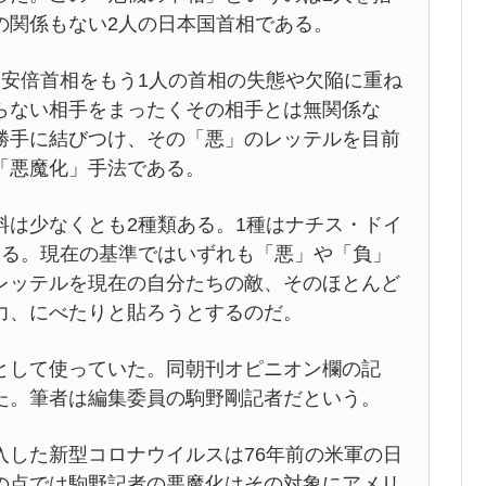
の関係もない2人の日本国首相である。
、安倍首相をもう1人の首相の失態や欠陥に重ね
らない相手をまったくその相手とは無関係な
勝手に結びつけ、その「悪」のレッテルを目前
「悪魔化」手法である。
料は少なくとも2種類ある。1種はナチス・ドイ
ある。現在の基準ではいずれも「悪」や「負」
レッテルを現在の自分たちの敵、そのほとんど
力、にべたりと貼ろうとするのだ。
として使っていた。同朝刊オピニオン欄の記
た。筆者は編集委員の駒野剛記者だという。
入した新型コロナウイルスは76年前の米軍の日
の点では駒野記者の悪魔化はその対象にアメリ