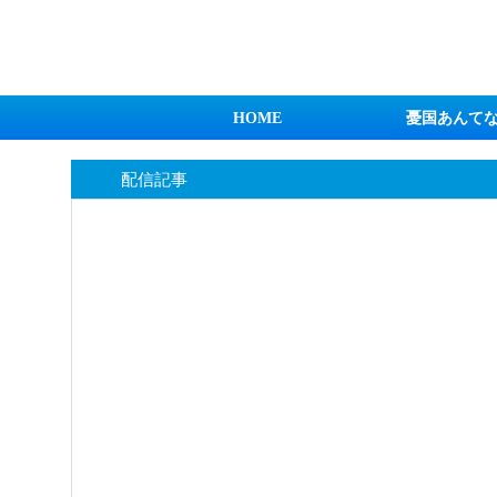
日本第一！ニュース録
HOME
憂国あんて
配信記事