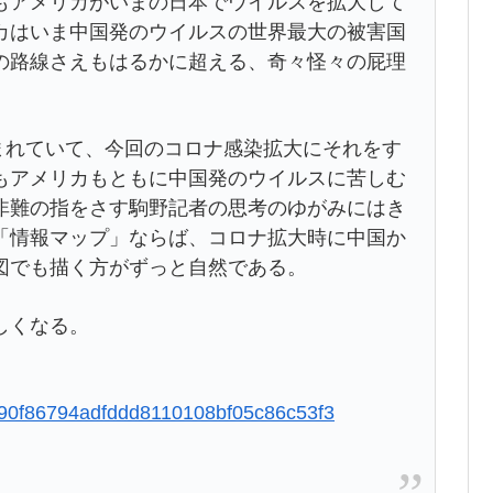
もアメリカがいまの日本でウイルスを拡大して
カはいま中国発のウイルスの世界最大の被害国
の路線さえもはるかに超える、奇々怪々の屁理
まれていて、今回のコロナ感染拡大にそれをす
もアメリカもともに中国発のウイルスに苦しむ
非難の指をさす駒野記者の思考のゆがみにはき
「情報マップ」ならば、コロナ拡大時に中国か
図でも描く方がずっと自然である。
しくなる。
e0e90f86794adfddd8110108bf05c86c53f3