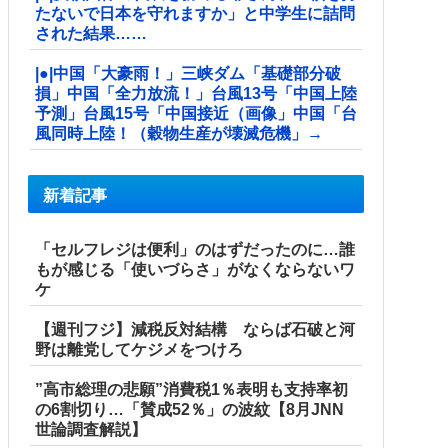
たないで日本を守れますか」と中学生に詰問
された結果……
|●|中国「大豪雨！」三峡ダム「基礎部分破
損」中国「全力放流！」台風13号「中国上陸
予測」台風15号「中国接近（画像」中国「台
風同時上陸！（穀物生産が壊滅危機」→
新着記事
「セルフレジは便利」のはずだったのに…誰
もが感じる「使いづらさ」がなくならないワ
ケ
【週刊フジ】減税反対結構 ならば石破と河
野は離党してケジメをつけろ
”高市総理の悲願”消費税1％表明も支持率初
の6割切り…「賛成52％」の波紋【8月JNN
世論調査解説】