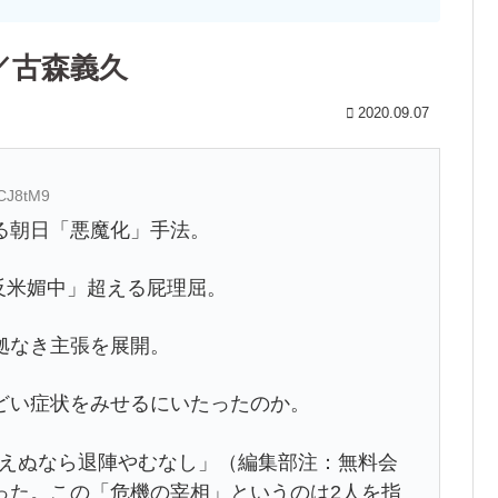
／古森義久
2020.09.07
qCJ8tM9
る朝日「悪魔化」手法。
反米媚中」超える屁理屈。
拠なき主張を展開。
どい症状をみせるにいたったのか。
かえぬなら退陣やむなし」（編集部注：無料会
った。この「危機の宰相」というのは2人を指