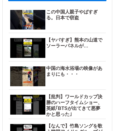
この中国人親子やばすぎ
る。日本で窃盗
【ヤバすぎ】熊本の山道で
ソーラーパネルが…
ア各種【予約開始】
中国の海水浴場の映像があ
まりにも・・・
【批判】ワールドカップ決
勝のハーフタイムショー、
英紙｢BTSが出てきて悪夢
かと思った｣
【なんで】竹島ソングを歌