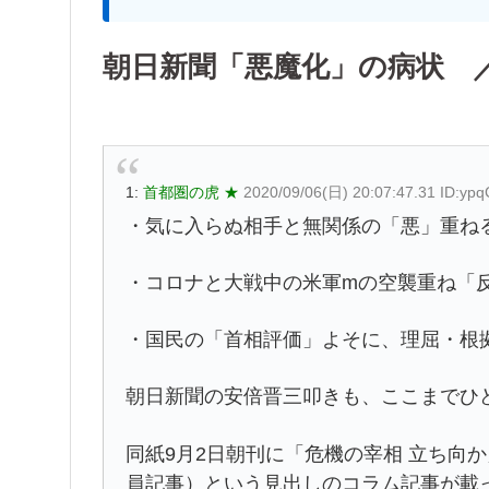
朝日新聞「悪魔化」の病状 
1:
首都圏の虎 ★
2020/09/06(日) 20:07:47.31 ID:yp
・気に入らぬ相手と無関係の「悪」重ね
・コロナと大戦中の米軍mの空襲重ね「
・国民の「首相評価」よそに、理屈・根
朝日新聞の安倍晋三叩きも、ここまでひ
同紙9月2日朝刊に「危機の宰相 立ち向
員記事）という見出しのコラム記事が載