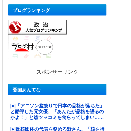
ブログランキング
スポンサーリンク
憂国あんてな
|●|「アニソン盆祭りで日本の品格が落ちた」
と酷評した元女優、「あんたが品格を語るの
かよ！」と総ツッコミを食らってしまい……
|●|反核団体の代表を務める爺さん、「核を持