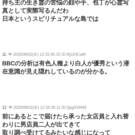
持ち主の生き霊の苦悩の顔や手、包丁が心霊写
真として実際写るんだわ
日本というスピリチュアルな島では
11:
Ψ
2020/09/02(水) 12:33:40.15 ID:Mj1IHCwM
BBCの分析は有色人種より白人が優秀という潜
在意識が見え隠れしているのが分かる。
12:
Ψ
2020/09/02(水) 12:34:30.11 ID:QpgXW445
前にあるとこで届けたら承った女店員と入れ替
わりに男店員二人が出てきて
取り調べ受けてるみたいな感じになって