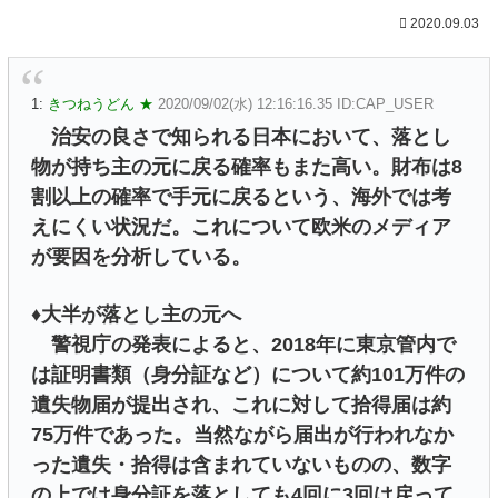
2020.09.03
1:
きつねうどん ★
2020/09/02(水) 12:16:16.35 ID:CAP_USER
治安の良さで知られる日本において、落とし
物が持ち主の元に戻る確率もまた高い。財布は8
割以上の確率で手元に戻るという、海外では考
えにくい状況だ。これについて欧米のメディア
が要因を分析している。
♦︎大半が落とし主の元へ
警視庁の発表によると、2018年に東京管内で
は証明書類（身分証など）について約101万件の
遺失物届が提出され、これに対して拾得届は約
75万件であった。当然ながら届出が行われなか
った遺失・拾得は含まれていないものの、数字
の上では身分証を落としても4回に3回は戻って