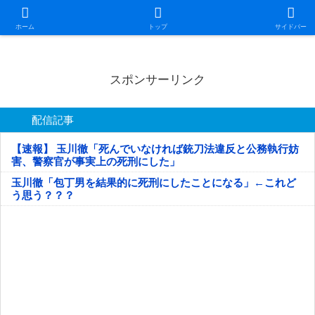
日本第一！ニュース録
ホーム
トップ
サイドバー
スポンサーリンク
配信記事
【速報】 玉川徹「死んでいなければ銃刀法違反と公務執行妨
害、警察官が事実上の死刑にした」
玉川徹「包丁男を結果的に死刑にしたことになる」←これど
う思う？？？