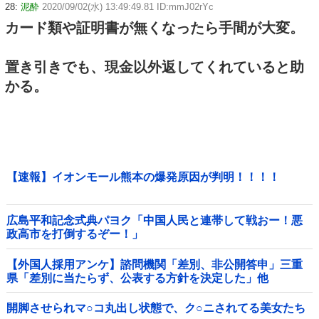
28:
泥酔
2020/09/02(水) 13:49:49.81 ID:mmJ02rYc
カード類や証明書が無くなったら手間が大変。
置き引きでも、現金以外返してくれていると助
かる。
【速報】イオンモール熊本の爆発原因が判明！！！！
広島平和記念式典パヨク「中国人民と連帯して戦おー！悪
政高市を打倒するぞー！」
【外国人採用アンケ】諮問機関「差別、非公開答申」三重
県「差別に当たらず、公表する方針を決定した」他
開脚させられマ○コ丸出し状態で、ク○ニされてる美女たち