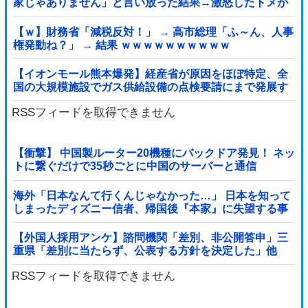
家じゃありません」と言い放った結果→激怒したトメが
自ら〇〇を口にして最高の展開へｗｗｗｗｗｗ
【ｗ】財務省「減税反対！」 → 高市総理「ふ～ん、人事
権発動ね？」 → 結果 ｗｗｗｗｗｗｗｗｗｗ
【イオンモール熊本爆発】経産省が原因をほぼ特定、全
国の大規模施設でガス供給設備の点検要請にまで発展す
る事態に・・・【PICKUP】
RSSフィードを取得できません
【衝撃】 中国製ルーター20機種にバックドア発見！ ネッ
トに繋ぐだけで35秒ごとに中国のサーバーと通信
海外「日本なんて行くんじゃなかった…」 日本を知って
しまったディズニー信者、帰国後『本家』に失望する事
態に
【外国人採用アンケ】諮問機関「差別、非公開答申」三
重県「差別に当たらず、公表する方針を決定した」他
RSSフィードを取得できません