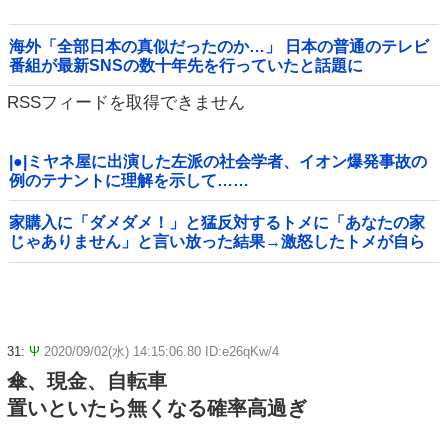
海外「全部日本の真似だったのか…」 日本の普通のテレビ
番組が最新SNSの数十年先を行っていたと話題に
RSSフィードを取得できません
|●|ミヤネ屋に出演した左派の社会学者、イオン爆発事故の
例のテナントに理解を示して……
家購入に「ダメダメ！」と猛反対するトメに「あなたの家
じゃありません」と言い放った結果→激怒したトメが自ら
〇〇を口にして最高の展開へｗｗｗｗｗｗ
31:
Ψ
2020/09/02(水) 14:15:06.80 ID:e26qKw/4
傘、現金、自転車
置いといたら無くなる確率高過ぎ