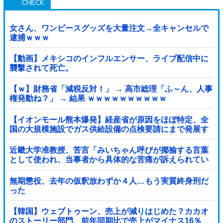
女さん、ワンピースグッズを大量注文→全キャンセルで
逮捕ｗｗｗ
【動画】メキシコのインフルエンサー、ライブ配信中に
襲撃されて死亡。
【ｗ】財務省「減税反対！」 → 高市総理「ふ～ん、人事
権発動ね？」 → 結果 ｗｗｗｗｗｗｗｗｗｗ
【イオンモール熊本爆発】経産省が原因をほぼ特定、全
国の大規模施設でガス供給設備の点検要請にまで発展す
る事態に・・・【PICKUP】
近畿大学准教授、苦言「みいちゃん呼びが揶揄する言葉
として使われ、当事者から具体的な苦痛が訴えられてい
る。文化芸術は人を傷つけてもよい。ただし、傷つけ方
がある」他
無期懲役、去年の仮釈放わずか４人…もう実質終身刑だ
った
【韓国】ウェブトゥーン、売上が減りはじめた？カカオ
のストーリー部門、前年同期比で売上がマイナス16％