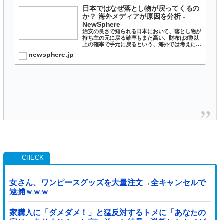
日本ではなぜ落とし物が戻ってくるの
か？ 海外メディアが原因を分析 -
NewSphere
治安の良さで知られる日本において、落とし物が
持ち主の元に戻る確率もまた高い。財布は8割以
上の確率で手元に戻るという、海外では考えにく
い状況だ。これについて欧米のメディアが要因を
newsphere.jp
分析している。警視庁の発表によると、2018年
に東京管内では証明...
女さん、ワンピースグッズを大量注文→全キャンセルで
逮捕ｗｗｗ
家購入に「ダメダメ！」と猛反対するトメに「あなたの