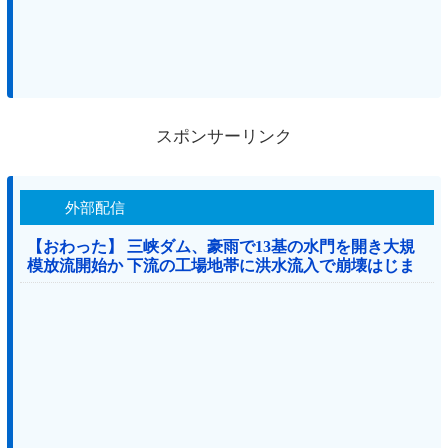
スポンサーリンク
外部配信
【おわった】 三峡ダム、豪雨で13基の水門を開き大規
模放流開始か 下流の工場地帯に洪水流入で崩壊はじま
る