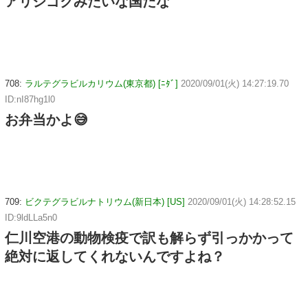
アリジゴクみたいな国だな
708:
ラルテグラビルカリウム(東京都) [ﾆﾀﾞ]
2020/09/01(火) 14:27:19.70
ID:nI87hg1l0
お弁当かよ😅
709:
ビクテグラビルナトリウム(新日本) [US]
2020/09/01(火) 14:28:52.15
ID:9ldLLa5n0
仁川空港の動物検疫で訳も解らず引っかかって
絶対に返してくれないんですよね？