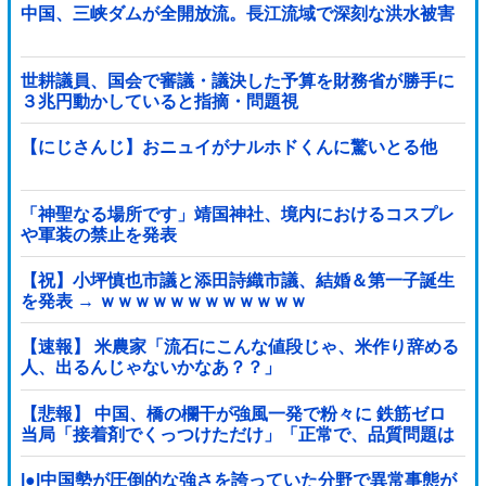
中国、三峡ダムが全開放流。長江流域で深刻な洪水被害
世耕議員、国会で審議・議決した予算を財務省が勝手に
３兆円動かしていると指摘・問題視
【にじさんじ】おニュイがナルホドくんに驚いとる他
「神聖なる場所です」靖国神社、境内におけるコスプレ
や軍装の禁止を発表
【祝】小坪慎也市議と添田詩織市議、結婚＆第一子誕生
を発表 → ｗｗｗｗｗｗｗｗｗｗｗｗ
【速報】 米農家「流石にこんな値段じゃ、米作り辞める
人、出るんじゃないかなあ？？」
【悲報】 中国、橋の欄干が強風一発で粉々に 鉄筋ゼロ
当局「接着剤でくっつけただけ」「正常で、品質問題は
ない」
|●|中国勢が圧倒的な強さを誇っていた分野で異常事態が