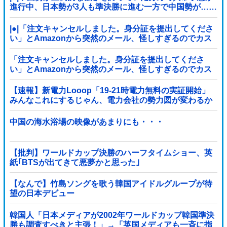
進行中、日本勢が3人も準決勝に進む一方で中国勢が……
|●|「注文キャンセルしました。身分証を提出してくださ
い」とAmazonから突然のメール、怪しすぎるのでカス
タマーに確認したら……
「注文キャンセルしました。身分証を提出してくださ
い」とAmazonから突然のメール、怪しすぎるのでカス
タマーに確認したら……
【速報】新電力Looop「19-21時電力無料の実証開始」
みんなこれにするじゃん、電力会社の勢力図が変わるか
中国の海水浴場の映像があまりにも・・・
【批判】ワールドカップ決勝のハーフタイムショー、英
紙｢BTSが出てきて悪夢かと思った｣
【なんで】竹島ソングを歌う韓国アイドルグループが待
望の日本デビュー
韓国人「日本メディアが2002年ワールドカップ韓国準決
勝も調査すべきと主張！」→「英国メディアも一斉に指