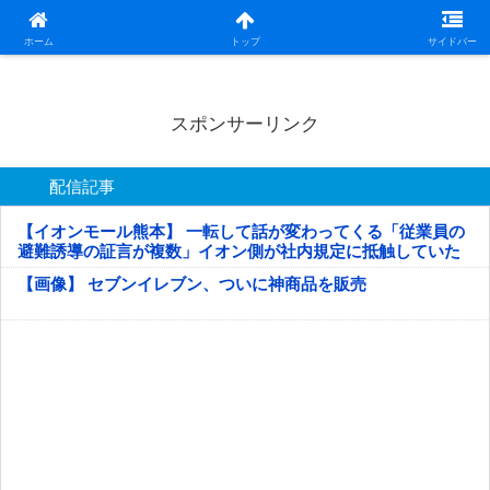
日本第一！ニュース録
ホーム
トップ
サイドバー
スポンサーリンク
配信記事
【イオンモール熊本】 一転して話が変わってくる「従業員の
避難誘導の証言が複数」イオン側が社内規定に抵触していた
疑い
【画像】 セブンイレブン、ついに神商品を販売