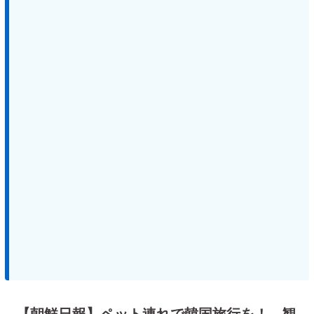
【朝鮮日報】ペット連れで韓国旅行を！ 観