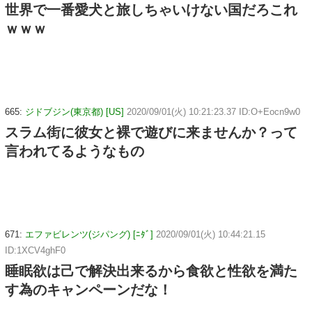
世界で一番愛犬と旅しちゃいけない国だろこれ
ｗｗｗ
665:
ジドブジン(東京都) [US]
2020/09/01(火) 10:21:23.37 ID:O+Eocn9w0
スラム街に彼女と裸で遊びに来ませんか？って
言われてるようなもの
671:
エファビレンツ(ジパング) [ﾆﾀﾞ]
2020/09/01(火) 10:44:21.15
ID:1XCV4ghF0
睡眠欲は己で解決出来るから食欲と性欲を満た
す為のキャンペーンだな！