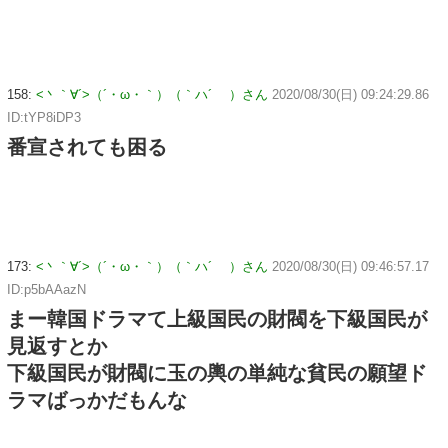
158:
<丶｀∀´>（´・ω・｀）（｀ハ´ ）さん
2020/08/30(日) 09:24:29.86
ID:tYP8iDP3
番宣されても困る
173:
<丶｀∀´>（´・ω・｀）（｀ハ´ ）さん
2020/08/30(日) 09:46:57.17
ID:p5bAAazN
まー韓国ドラマて上級国民の財閥を下級国民が
見返すとか
下級国民が財閥に玉の輿の単純な貧民の願望ド
ラマばっかだもんな