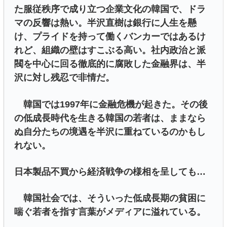
た服従秩序で成り立つ企業文化の韓国で、ドラ
マの反響は熱い。半沢直樹は銀行に人生を懸
け、プライドを持って働くバンカーではあるけ
れど、組織の壁はすこぶる高い。社内政治と派
閥を中心に回る徹底的に腐敗した金融界は、半
沢に対し残忍で非情だ。
韓国では1997年に金融危機が起きた。その後
の低成長時代を生きる韓国の若者は、ままなら
ぬ自分たちの境遇を半沢に重ねているのかもし
れない。
日本製品不買から経済戦争の様相を呈しても…
韓国社会では、そういった低成長期の貧困に
喘ぐ若者を指す言葉がメディアに溢れている。