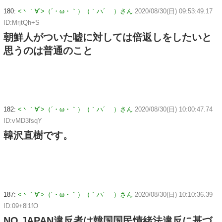
180:
<丶｀∀´>（´・ω・｀）（｀ハ´ ）さん
2020/08/30(日) 09:53:49.17
ID:MrjtQh+S
朝鮮人がついた嘘に対しては倍返しをしたいと
思うのは普通のこと
182:
<丶｀∀´>（´・ω・｀）（｀ハ´ ）さん
2020/08/30(日) 10:00:47.74
ID:vMD3fsqY
韓沢直樹です。
187:
<丶｀∀´>（´・ω・｀）（｀ハ´ ）さん
2020/08/30(日) 10:10:36.39
ID:09+8l1fO
NO JAPAN違反者は韓国国民情緒法違反に基づ