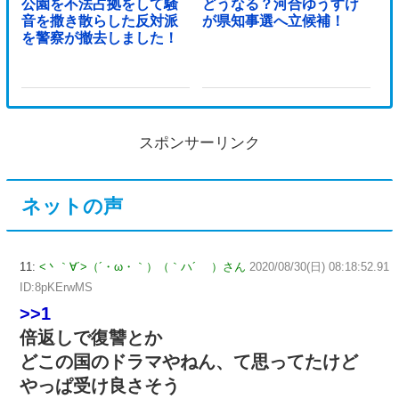
公園を不法占拠をして騒
どうなる？河合ゆうすけ
音を撒き散らした反対派
が県知事選へ立候補！
を警察が撤去しました！
スポンサーリンク
ネットの声
11:
<丶｀∀´>（´・ω・｀）（｀ハ´ ）さん
2020/08/30(日) 08:18:52.91
ID:8pKErwMS
>>1
倍返しで復讐とか
どこの国のドラマやねん、て思ってたけど
やっぱ受け良さそう