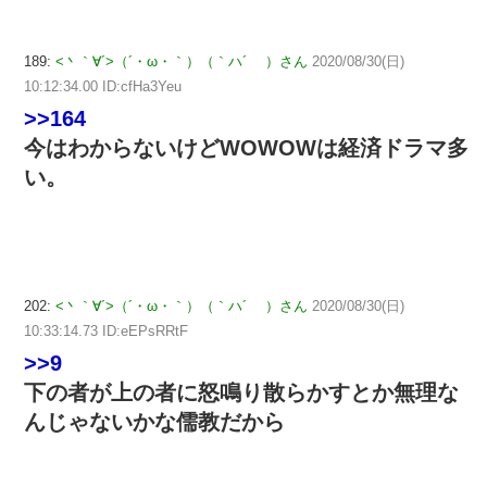
189:
<丶｀∀´>（´・ω・｀）（｀ハ´ ）さん
2020/08/30(日)
10:12:34.00 ID:cfHa3Yeu
>>164
今はわからないけどWOWOWは経済ドラマ多
い。
202:
<丶｀∀´>（´・ω・｀）（｀ハ´ ）さん
2020/08/30(日)
10:33:14.73 ID:eEPsRRtF
>>9
下の者が上の者に怒鳴り散らかすとか無理な
んじゃないかな儒教だから