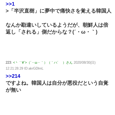
>>1
>「半沢直樹」に夢中で痛快さを覚える韓国人
なんか勘違いしているようだが、朝鮮人は倍
返し「される」側だからな？(´・ω・｀)
223:
<丶｀∀´>（´・ω・｀）（｀ハ´ ）さん
2020/08/30(日)
12:21:28.29 ID:akrGDlmL
>>214
ですよね。韓国人は自分が悪役だという自覚
が無い