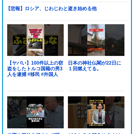
【悲報】ロシア、じわじわと逝き始める他
【ヤバい】100件以上の窃
日本の神社仏閣が22日に
盗をしたトルコ国籍の男3
１回燃えてる。
人を逮捕 #移民 #外国人