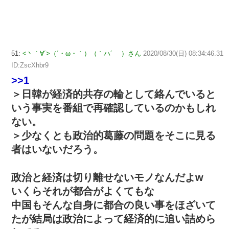
51:
<丶｀∀´>（´・ω・｀）（｀ハ´ ）さん
2020/08/30(日) 08:34:46.31
ID:ZscXhbr9
>>1
＞日韓が経済的共存の輪として絡んでいると
いう事実を番組で再確認しているのかもしれ
ない。
＞少なくとも政治的葛藤の問題をそこに見る
者はいないだろう。
政治と経済は切り離せないモノなんだよw
いくらそれが都合がよくてもな
中国もそんな自身に都合の良い事をほざいて
たが結局は政治によって経済的に追い詰めら