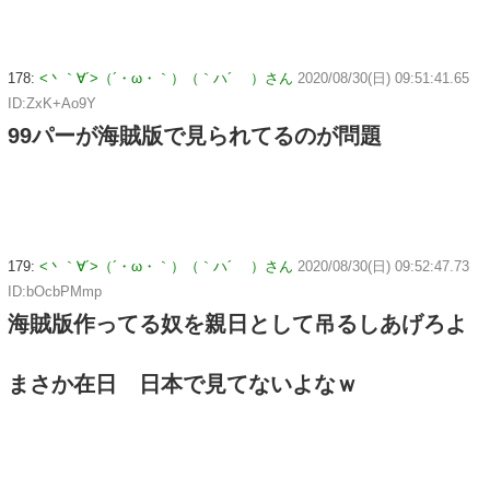
178:
<丶｀∀´>（´・ω・｀）（｀ハ´ ）さん
2020/08/30(日) 09:51:41.65
ID:ZxK+Ao9Y
99パーが海賊版で見られてるのが問題
179:
<丶｀∀´>（´・ω・｀）（｀ハ´ ）さん
2020/08/30(日) 09:52:47.73
ID:bOcbPMmp
海賊版作ってる奴を親日として吊るしあげろよ
まさか在日 日本で見てないよなｗ