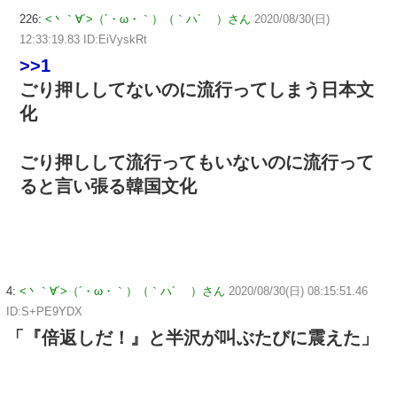
226:
<丶｀∀´>（´・ω・｀）（｀ハ´ ）さん
2020/08/30(日)
12:33:19.83 ID:EiVyskRt
>>1
ごり押ししてないのに流行ってしまう日本文
化
ごり押しして流行ってもいないのに流行って
ると言い張る韓国文化
4:
<丶｀∀´>（´・ω・｀）（｀ハ´ ）さん
2020/08/30(日) 08:15:51.46
ID:S+PE9YDX
「『倍返しだ！』と半沢が叫ぶたびに震えた」