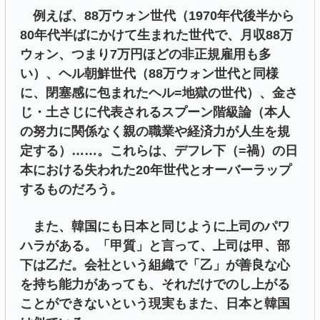
例えば、88万ウォン世代（1970年代後半から
80年代半ばにかけて生まれた世代で、月収88万
ウォン、つまり7万円ほどの非正規雇用も多
い）、ヘル朝鮮世代（88万ウォン世代と同様
に、閉塞感に包まれたヘル=地獄の世代）、金さ
じ・土さじに代表されるスプーン階級論（本人
の努力に関係なく親の職業や経済力が人生を規
定する）……。これらは、デフレ下（=禍）の日
本における失われた20年世代とオーバーラップ
するものだろう。
また、韓国にも日本と同じように上司のパワ
ハラがある。「甲質」と言って、上司は甲、部
下は乙だ。会社という組織で「乙」が善良な心
を持ち能力があっても、それだけでのし上がる
ことができないという現実もまた、日本と韓国