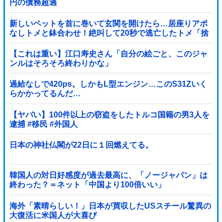
円の債務超過
新しいペットを首に巻いて玄関を開けたら…居座りアポ
なしトメと鉢合わせ！絶叫して20秒で逃亡したトメ「捨
てないと二度と行ってあげない！」←もう来なくて大丈
夫ですｗ
【これは重い】江口寿史さん「自分の絵ごと、このジャ
ンルはそろそろ終わりかな」
過給なしで420ps。しかもL型エンジン…このS31Zいく
らかかってるんだ…
【ヤバい】100件以上の窃盗をしたトルコ国籍の男3人を
逮捕 #移民 #外国人
日本の神社仏閣が22日に１回燃えてる。
韓国人の対日好感度が過去最高に、「ノージャパン」は
終わった？＝ネット「中国より100倍いい」
海外「素晴らしい！」日本が買収したUSスチール驚異の
大復活に米国人が大喜び