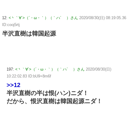
12:
<丶｀∀´>（´・ω・｀）（｀ハ´ ）さん
2020/08/30(日) 08:19:05.36
ID:cooj5rtj
半沢直樹は韓国起源
197:
<丶｀∀´>（´・ω・｀）（｀ハ´ ）さん
2020/08/30(日)
10:22:02.83 ID:bU9+8m6f
>>12
半沢直樹の半は恨(ハン)ニダ！
だから、恨沢直樹は韓国起源ニダ！