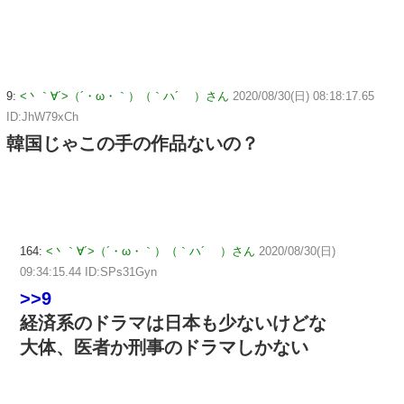
9:
<丶｀∀´>（´・ω・｀）（｀ハ´ ）さん
2020/08/30(日) 08:18:17.65
ID:JhW79xCh
韓国じゃこの手の作品ないの？
164:
<丶｀∀´>（´・ω・｀）（｀ハ´ ）さん
2020/08/30(日)
09:34:15.44 ID:SPs31Gyn
>>9
経済系のドラマは日本も少ないけどな
大体、医者か刑事のドラマしかない