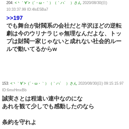
204:
<丶｀∀´>（´・ω・｀）（｀ハ´ ）さん
2020/08/30(日)
10:33:37.99 ID:4lsE5Ba7
>>197
でも舞台が財閥系の会社だと半沢ほどの逆転
劇は今のウリナラじゃ無理なんだよな、トッ
プは財閥一家じゃないと成れない社会的ルー
ルで動いてるからw
153:
<丶｀∀´>（´・ω・｀）（｀ハ´ ）さん
2020/08/30(日) 09:15:15.97
ID:6mxHmxBb
誠実さとは程遠い連中なのにな
あれを観て少しでも感動したのなら
条約を守れよ