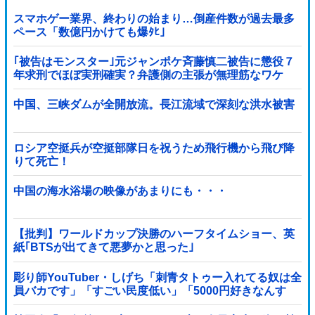
スマホゲー業界、終わりの始まり…倒産件数が過去最多
ペース「数億円かけても爆ﾀﾋ」
｢被告はモンスター｣元ジャンポケ斉藤慎二被告に懲役７
年求刑でほぼ実刑確実？弁護側の主張が無理筋なワケ
中国、三峡ダムが全開放流。長江流域で深刻な洪水被害
ロシア空挺兵が空挺部隊日を祝うため飛行機から飛び降
りて死亡！
中国の海水浴場の映像があまりにも・・・
【批判】ワールドカップ決勝のハーフタイムショー、英
紙｢BTSが出てきて悪夢かと思った｣
彫り師YouTuber・しげち「刺青タトゥー入れてる奴は全
員バカです」「すごい民度低い」「5000円好きなんす
よ、バカって」