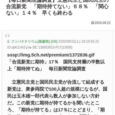
合流新党 「期待持てない」６８％ 「関心
ない」１４％ 早くも終わる
2020.08.22
1:
フソバクテリウム(愛媛県) [US]
2020/08/22(土) 18:19:58.22
ID:qbKZvKEy0● BE:135853815-PLT(13000)
sssp://img.5ch.net/premium/1372836.gif
「合流新党に期待」17％ 国民支持層の半数以
上「期待持てぬ」 毎日新聞世論調査
立憲民主党と国民民主党が合流して結成する
新党は、衆参両院で100人超の規模になるが、国
民は玉木雄一郎代表ら数人が参加しない方針
だ。この新党に期待が持てるかを聞いたとこ
ろ、「期待が持てる」は17％にとどまり、「期