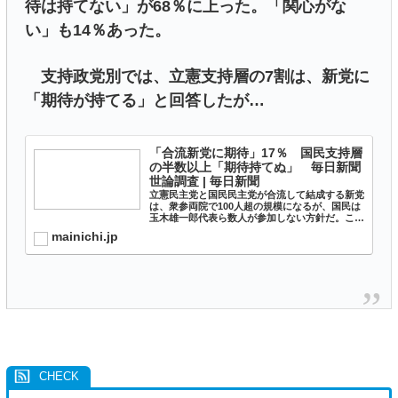
待は持てない」が68％に上った。「関心がな
い」も14％あった。
支持政党別では、立憲支持層の7割は、新党に
「期待が持てる」と回答したが…
「合流新党に期待」17％ 国民支持層
の半数以上「期待持てぬ」 毎日新聞
世論調査 | 毎日新聞
立憲民主党と国民民主党が合流して結成する新党
は、衆参両院で100人超の規模になるが、国民は
玉木雄一郎代表ら数人が参加しない方針だ。この
新党に期待が持てるかを聞いたところ、「期待が
mainichi.jp
持てる」は17％にとどまり、「期待は持てな
い」が68％に上った...