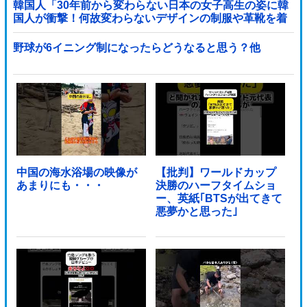
韓国人「30年前から変わらない日本の女子高生の姿に韓
国人が衝撃！何故変わらないデザインの制服や革靴を着
用し続けるのか？」
野球が6イニング制になったらどうなると思う？他
中国の海水浴場の映像が
【批判】ワールドカップ
あまりにも・・・
決勝のハーフタイムショ
ー、英紙｢BTSが出てきて
悪夢かと思った｣