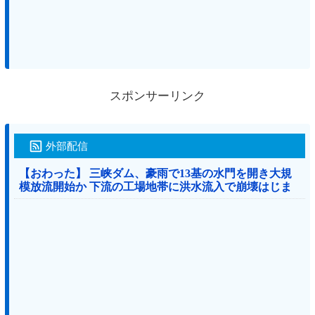
スポンサーリンク
外部配信
【おわった】 三峡ダム、豪雨で13基の水門を開き大規
模放流開始か 下流の工場地帯に洪水流入で崩壊はじま
る