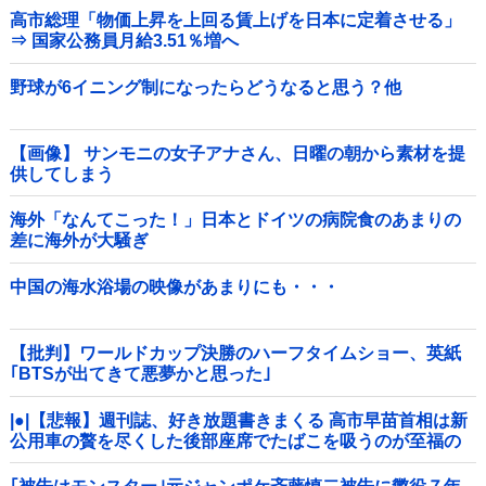
高市総理「物価上昇を上回る賃上げを日本に定着させる」
⇒ 国家公務員月給3.51％増へ
野球が6イニング制になったらどうなると思う？他
【画像】 サンモニの女子アナさん、日曜の朝から素材を提
供してしまう
海外「なんてこった！」日本とドイツの病院食のあまりの
差に海外が大騒ぎ
中国の海水浴場の映像があまりにも・・・
【批判】ワールドカップ決勝のハーフタイムショー、英紙
｢BTSが出てきて悪夢かと思った｣
|●|【悲報】週刊誌、好き放題書きまくる 高市早苗首相は新
公用車の贅を尽くした後部座席でたばこを吸うのが至福の
時間「どんどん延びる乗車時間」