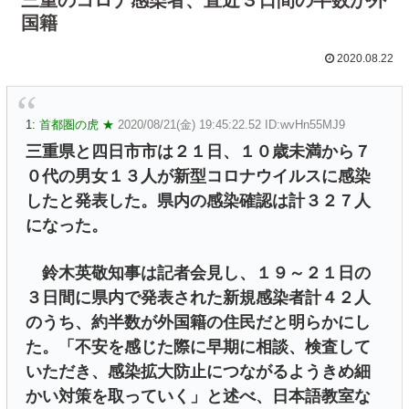
国籍
2020.08.22
1:
首都圏の虎 ★
2020/08/21(金) 19:45:22.52 ID:wvHn55MJ9
三重県と四日市市は２１日、１０歳未満から７
０代の男女１３人が新型コロナウイルスに感染
したと発表した。県内の感染確認は計３２７人
になった。
鈴木英敬知事は記者会見し、１９～２１日の
３日間に県内で発表された新規感染者計４２人
のうち、約半数が外国籍の住民だと明らかにし
た。「不安を感じた際に早期に相談、検査して
いただき、感染拡大防止につながるようきめ細
かい対策を取っていく」と述べ、日本語教室な