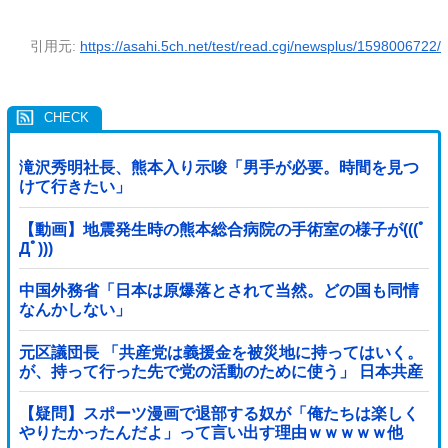
引用元:
https://asahi.5ch.net/test/read.cgi/newsplus/1598006722/
滝沢秀明社長、熊本入り示唆「男手が必要。時間を見つ
けて行きたい」
【動画】地震発生時の熊本総合病院の手術室の様子が(((ﾟ
Дﾟ)))
中国外務省「日本は原爆落とされて当然。どの国も同情
なんかしない」
元区議団長 「共産党は義援金を被災地に持ってはいく。
が、持って行った先で党の活動のために使う」 日本共産
党「事実ではありません」
【疑問】スポーツ漫画で退部する奴が「俺たちは楽しく
やりたかったんだよ」って言い出す理由ｗｗｗｗｗ他