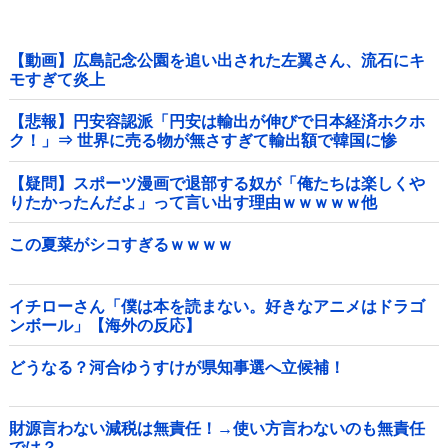
【動画】広島記念公園を追い出された左翼さん、流石にキ
モすぎて炎上
【悲報】円安容認派「円安は輸出が伸びで日本経済ホクホ
ク！」⇒ 世界に売る物が無さすぎて輸出額で韓国に惨
敗・・・
【疑問】スポーツ漫画で退部する奴が「俺たちは楽しくや
りたかったんだよ」って言い出す理由ｗｗｗｗｗ他
この夏菜がシコすぎるｗｗｗｗ
イチローさん「僕は本を読まない。好きなアニメはドラゴ
ンボール」【海外の反応】
どうなる？河合ゆうすけが県知事選へ立候補！
財源言わない減税は無責任！→使い方言わないのも無責任
では？