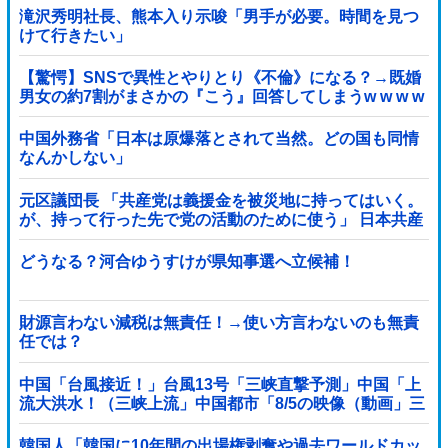
滝沢秀明社長、熊本入り示唆「男手が必要。時間を見つ
けて行きたい」
【驚愕】SNSで異性とやりとり《不倫》になる？→既婚
男女の約7割がまさかの『こう』回答してしまうw w w w
w w w w
中国外務省「日本は原爆落とされて当然。どの国も同情
なんかしない」
元区議団長 「共産党は義援金を被災地に持ってはいく。
が、持って行った先で党の活動のために使う」 日本共産
党「事実ではありません」
どうなる？河合ゆうすけが県知事選へ立候補！
財源言わない減税は無責任！→使い方言わないのも無責
任では？
中国「台風接近！」台風13号「三峡直撃予測」中国「上
流大洪水！（三峡上流」中国都市「8/5の映像（動画」三
峡ダム「緊急放流（決壊危機」中国「下流大水害（震え
声」→
韓国人「韓国に10年間の出場権剥奪や過去ワールドカッ