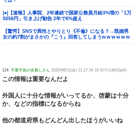
|●|【速報】人事院、2年連続で国家公務員月給3%増の「1万
5056円」引き上げ勧告 2年で6%超え
【驚愕】SNSで異性とやりとり《不倫》になる？→既婚男
女の約7割がまさかの『こう』回答してしまうw w w w w w
w w
124:
不要不急の名無しさん
2020/08/21(金) 21:27:34.18 ID:FcLMO2ph0
この情報は重要なんだよ
外国人に十分な情報がいってるか、啓蒙は十分
か、などの指標になるからね
他の都道府県もどんどん出したほうがいいね