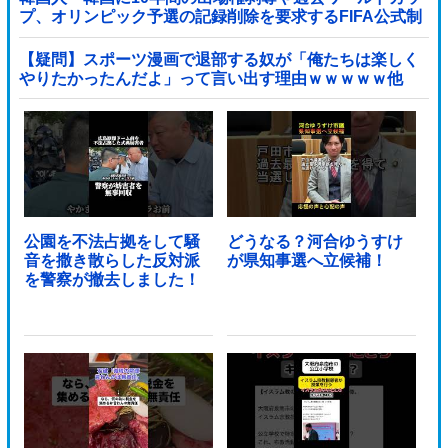
プ、オリンピック予選の記録削除を要求するFIFA公式制
裁を海外メディアが報道！」
【疑問】スポーツ漫画で退部する奴が「俺たちは楽しく
やりたかったんだよ」って言い出す理由ｗｗｗｗｗ他
公園を不法占拠をして騒
どうなる？河合ゆうすけ
音を撒き散らした反対派
が県知事選へ立候補！
を警察が撤去しました！