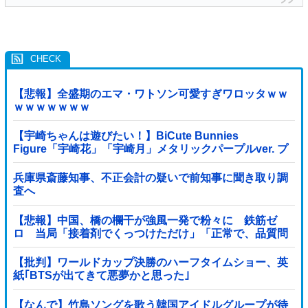
【悲報】全盛期のエマ・ワトソン可愛すぎワロッタｗｗ
ｗｗｗｗｗｗｗ
【宇崎ちゃんは遊びたい！】BiCute Bunnies
Figure「宇崎花」「宇崎月」メタリックパープルver. プ
ライズフィギュア【ラウンドワン限定で展開決定】
兵庫県斎藤知事、不正会計の疑いで前知事に聞き取り調
査へ
【悲報】中国、橋の欄干が強風一発で粉々に 鉄筋ゼ
ロ 当局「接着剤でくっつけただけ」「正常で、品質問
題はない」
【批判】ワールドカップ決勝のハーフタイムショー、英
紙｢BTSが出てきて悪夢かと思った｣
【なんで】竹島ソングを歌う韓国アイドルグループが待