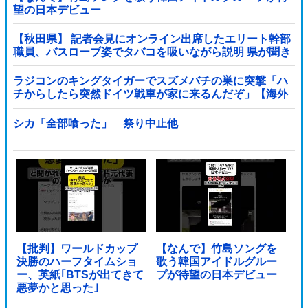
望の日本デビュー
【秋田県】 記者会見にオンライン出席したエリート幹部
職員、バスローブ姿でタバコを吸いながら説明 県が聞き
取りへ
ラジコンのキングタイガーでスズメバチの巣に突撃「ハ
チからしたら突然ドイツ戦車が家に来るんだぞ」【海外
の反応】
シカ「全部喰った」 祭り中止他
【批判】ワールドカップ
【なんで】竹島ソングを
決勝のハーフタイムショ
歌う韓国アイドルグルー
ー、英紙｢BTSが出てきて
プが待望の日本デビュー
悪夢かと思った｣