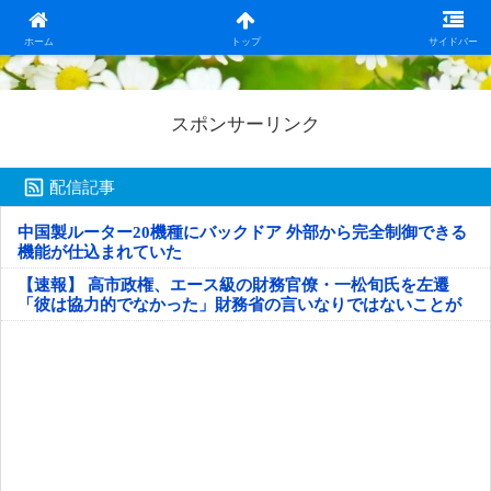
日本第一！ニュース録
ホーム
トップ
サイドバー
スポンサーリンク
配信記事
中国製ルーター20機種にバックドア 外部から完全制御できる
機能が仕込まれていた
【速報】 高市政権、エース級の財務官僚・一松旬氏を左遷
「彼は協力的でなかった」財務省の言いなりではないことが
判明