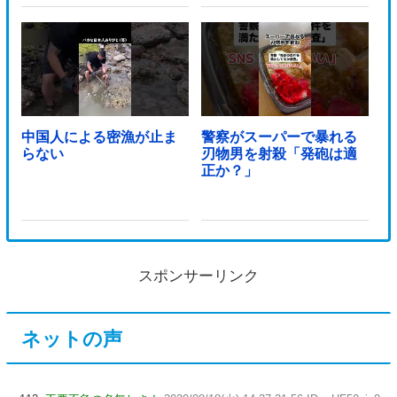
中国人による密漁が止ま
警察がスーパーで暴れる
らない
刃物男を射殺「発砲は適
正か？」
スポンサーリンク
ネットの声