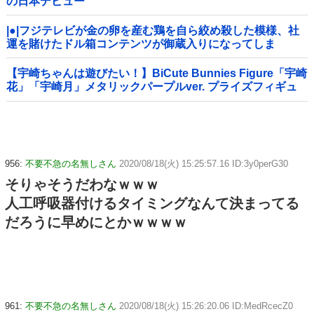
の日本デビュー
|●|フジテレビが金の卵を産む鶏を自ら絞め殺した模様、社
運を賭けたドル箱コンテンツが御蔵入りになってしま
い……
【宇崎ちゃんは遊びたい！】BiCute Bunnies Figure「宇崎
花」「宇崎月」メタリックパープルver. プライズフィギュ
ア【ラウンドワン限定で展開決定】
956:
不要不急の名無しさん
2020/08/18(火) 15:25:57.16 ID:3y0perG30
そりゃそうだわなｗｗｗ
人工呼吸器付けるタイミングなんて決まってる
だろうに早めにとかｗｗｗｗ
961:
不要不急の名無しさん
2020/08/18(火) 15:26:20.06 ID:MedRcecZ0