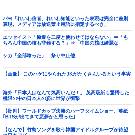
パヨ「れいわ信者、れいわ知能といった表現は完全に差別
表現。メディアは放送禁止用語に指定するべき」
エッセイスト「原爆を二度と使わせてはならない」⇒「も
ちろん中国の核も非難する？」⇒「中国の核は綺麗な
核！」
シカ「全部喰った」 祭り中止他
【画像】 このハゲにやられたJKがたくさんいるという事実
海外「日本人はなんて気高いんだ！」 英高級紙も驚愕した
極限の中の日本人の姿に世界が衝撃
【批判】ワールドカップ決勝のハーフタイムショー、英紙
｢BTSが出てきて悪夢かと思った｣
【なんで】竹島ソングを歌う韓国アイドルグループが待望