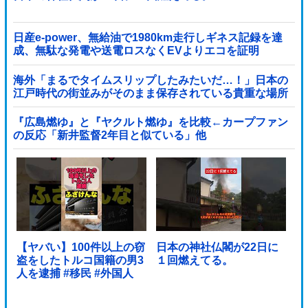
日産e-power、無給油で1980km走行しギネス記録を達
成、無駄な発電や送電ロスなくEVよりエコを証明
海外「まるでタイムスリップしたみたいだ…！」日本の
江戸時代の街並みがそのまま保存されている貴重な場所
とは・・・？【海外の反応】
『広島燃ゆ』と『ヤクルト燃ゆ』を比較←カープファン
の反応「新井監督2年目と似ている」他
【ヤバい】100件以上の窃
日本の神社仏閣が22日に
盗をしたトルコ国籍の男3
１回燃えてる。
人を逮捕 #移民 #外国人