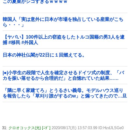
この夏菜がシコすぎるｗｗｗｗ
韓国人「実は意外に日本が市場を独占している産業がこち
ら・・・」
【ヤバい】100件以上の窃盗をしたトルコ国籍の男3人を逮
捕 #移民 #外国人
日本の神社仏閣が22日に１回燃えてる。
|●|小学生の段階で人生を確定させるドイツ式の制度、「バ
カを振い落せるから合理的だ」と自惚れていた結果……
「隣に早く家建てろ」とうるさい義母。モデルハウス巡り
を報告したら「草刈り誰がするのw」と煽ってきたので…旦
那が放った「一言」に義母オロオロｗｗ←嫌味を逆手にと
った神対応すぎる
31:
クロオコックス(光) [ﾆﾀﾞ]
2020/08/17(月) 13:57:03.99 ID:HzdJLSGe0