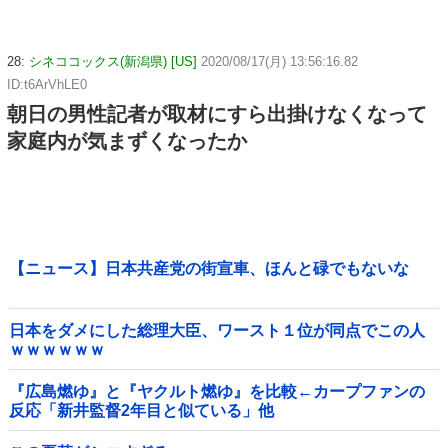
28:
シネココックス(新潟県) [US]
2020/08/17(月) 13:56:16.82
ID:t6ArVhLE0
朝日の男性記者が取材にすら出掛けなくなって
家庭内が気まずくなったか
【ニュース】日本共産党の街宣車、ほんと碌でもないな
日本をダメにした総理大臣、ワースト１位が同点でこの人
ｗｗｗｗｗｗ
『広島燃ゆ』と『ヤクルト燃ゆ』を比較←カープファンの
反応「新井監督2年目と似ている」他