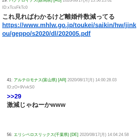
29:
バクテロイデス(群馬県) [AU]
2020/08/17(月) 13:56:23.02
ID:xTcsFkTc0
これ見ればわかるけど離婚件数減ってる
https://www.mhlw.go.jp/toukei/saikin/hw/jink
ou/geppo/s2020/dl/202005.pdf
41:
アルテロモナス(富山県) [AR]
2020/08/17(月) 14:00:28.03
ID:zO+9VvkS0
>>29
激減じゃねーかwww
56:
エリシペロスリックス(千葉県) [DE]
2020/08/17(月) 14:04:24.58