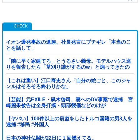
イオン爆発事故の遺族、社長発言にブチギレ「本当のこ
とを話して」
「隣に早く家建てろ」とうるさい義母。モデルハウス巡
りを報告したら「草刈り誰がするのw」と煽ってきたの
で…旦那が放った「一言」に義母オロオロｗｗ←嫌味を
逆手にとった神対応すぎる
【これは重い】江口寿史さん「自分の絵ごと、このジャ
ンルはそろそろ終わりかな」
【芸能】元EXILE・黒木啓司、妻へのDV事案で逮捕 宮
崎麗果被告は全身打撲・頭部裂傷などのけが
【ヤバい】100件以上の窃盗をしたトルコ国籍の男3人を
逮捕 #移民 #外国人
日本の神社仏閣が22日に１回燃えてる。