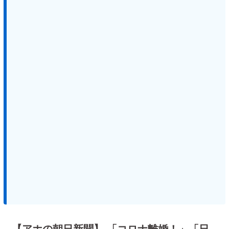
【アホの朝日新聞】 「コロナ離婚！」「日