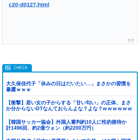
c20-d0127.html
大久保佳代子「休みの日はだいたい…」まさかの習慣を
暴露ｗｗｗ
【衝撃】若い女の子からする「甘い匂い」の正体、まさ
か分からないDTなんておらんよな？よな？w w w w w w
w w w w w
【韓国サッカー協会】外国人審判約10人に性的接待か
計1496回、約2億ウォン（約2200万円）