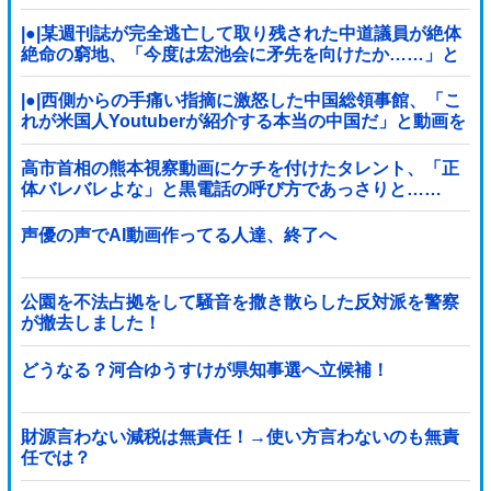
|●|某週刊誌が完全逃亡して取り残された中道議員が絶体
絶命の窮地、「今度は宏池会に矛先を向けたか……」と
節操の無さに呆れる人が続出
|●|西側からの手痛い指摘に激怒した中国総領事館、「こ
れが米国人Youtuberが紹介する本当の中国だ」と動画を
公開するも……
高市首相の熊本視察動画にケチを付けたタレント、「正
体バレバレよな」と黒電話の呼び方であっさりと……
声優の声でAI動画作ってる人達、終了へ
公園を不法占拠をして騒音を撒き散らした反対派を警察
が撤去しました！
どうなる？河合ゆうすけが県知事選へ立候補！
財源言わない減税は無責任！→使い方言わないのも無責
任では？