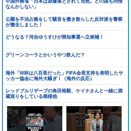
中国外務省「日本は原爆落とされて当然。どの国も同情
なんかしない」
公園を不法占拠をして騒音を撒き散らした反対派を警察
が撤去しました！
どうなる？河合ゆうすけが県知事選へ立候補！
グリーンコーラとかいうやつ飲んだ？
海外「W杯は八百長だった」FIFA会長支持を表明したサ
ッカー協会に海外大騒ぎ！（海外の反応）
レッドブルリザーブの角田裕毅、ケイナさんと一緒に酒
蔵巡りをしている模様他