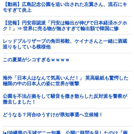
【動画】広島記念公園を追い出された左翼さん、流石にキ
モすぎて炎上
【悲報】円安容認派「円安は輸出が伸びで日本経済ホクホ
ク！」⇒ 世界に売る物が無さすぎて輸出額で韓国に惨
敗・・・
レッドブルリザーブの角田裕毅、ケイナさんと一緒に酒蔵
巡りをしている模様他
この夏菜がシコすぎるｗｗｗｗ
海外「日本人はなんて気高いんだ！」 英高級紙も驚愕した
極限の中の日本人の姿に世界が衝撃
公園を不法占拠をして騒音を撒き散らした反対派を警察が
撤去しました！
どうなる？河合ゆうすけが県知事選へ立候補！
|●|沖縄県の玉城デニー知事、公開に疑問を呈したのは「報