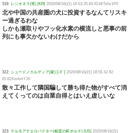
319:
レジオネラ(茸) [KR]
2020/08/16(日) 18:53:20.64 ID:bFSihs1P0
北や中国の共産圏の犬に投資するなんてリスキ
ー過ぎるわな
しかも瀬取りやフッ化水素の横流しと悪事の前
列にも事欠かないわけだから
322:
シュードノカルディア(家) [ﾆﾀﾞ]
2020/08/16(日) 18:55:32.82
ID:82XmAmYJ0
散々工作して隣国騙して勝ち得た物がすべて消
えてくってのは自業自得とはいえ虚しいな
323:
テルモアナエロバクター(精霊の町ポルテ) [US]
2020/08/16(日)