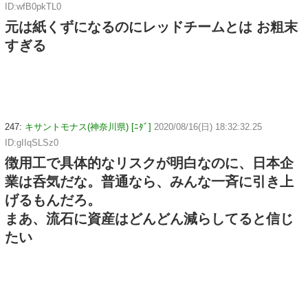
ID:wfB0pkTL0
元は紙くずになるのにレッドチームとは お粗末
すぎる
247:
キサントモナス(神奈川県) [ﾆﾀﾞ]
2020/08/16(日) 18:32:32.25
ID:gIIqSLSz0
徴用工で具体的なリスクが明白なのに、日本企
業は呑気だな。普通なら、みんな一斉に引き上
げるもんだろ。
まあ、流石に資産はどんどん減らしてると信じ
たい