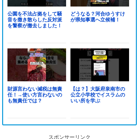
公園を不法占拠をして騒
どうなる？河合ゆうすけ
音を撒き散らした反対派
が県知事選へ立候補！
を警察が撤去しました！
財源言わない減税は無責
【は？】大阪府泉南市の
任！→使い方言わないの
公立小学校でイスラムの
も無責任では？
いい所を学ぶ
スポンサーリンク