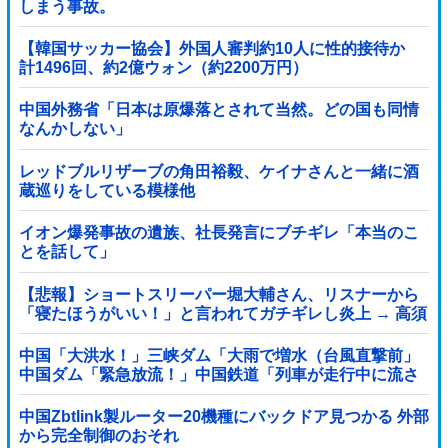
しまう事故。
【韓国サッカー協会】外国人審判約10人に性的接待か
計1496回、約2億ウォン（約2200万円）
中国外務省「日本は原爆落とされて当然。どの国も同情
なんかしない」
レッドブルリザーブの角田裕毅、ケイナさんと一緒に酒
蔵巡りをしている模様他
イオン爆発事故の遺族、社長発言にブチギレ「本当のこ
とを話して」
【悲報】ショートスリーパー堀大輔さん、リスナーから
「寝たほうがいい！」と言われてガチギレし炎上 → 高須
幹也医師の医学的アドバイスに激昂 ｗｗｗｗｗｗｗｗｗ
中国「大洪水！」三峡ダム「大雨で増水（台風直撃前」
中国ダム「緊急放流！」中国鉄道「列車が走行中に流さ
れる」中国避難所「支援物資は有料です」謎の勢力
「え」→
中国Zbtlink製ルーター20機種にバックドア見つかる 外部
から完全制御のおそれ