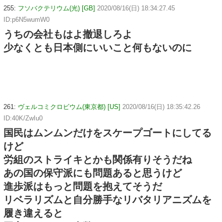
255:
フソバクテリウム(光) [GB]
2020/08/16(日) 18:34:27.45
ID:p6N5wumW0
うちの会社もはよ撤退しろよ
少なくとも日本側にいいこと何もないのに
261:
ヴェルコミクロビウム(東京都) [US]
2020/08/16(日) 18:35:42.26
ID:40K/ZwIu0
国民はムンムンだけをスケープゴートにしてる
けど
労組のストライキとかも関係有りそうだね
あの国の保守派にも問題あると思うけど
進歩派はもっと問題を抱えてそうだ
リベラリズムと自分勝手なリバタリアニズムを
履き違えると