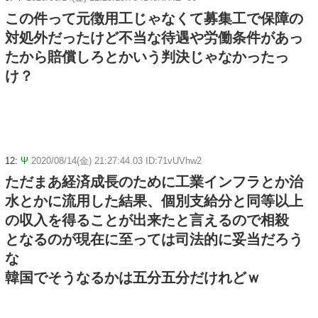
この件って元徴用工じゃなくて募集工で保障の
対処外だったけど不当な待遇や労働条件があっ
たから賠償しろとかいう判決じゃなかったっ
け？
12:
Ψ
2020/08/14(金) 21:27:44.03 ID:71vUVhw2
ただまあ経済成長のために工業インフラとか治
水とかに流用した結果、個別支給分と同等以上
の収入を得ることが出来たと言えるので相殺
となるのが現在に至っては司法的に妥当だろう
な
韓国でそうなるかは五分五分だけれどｗ