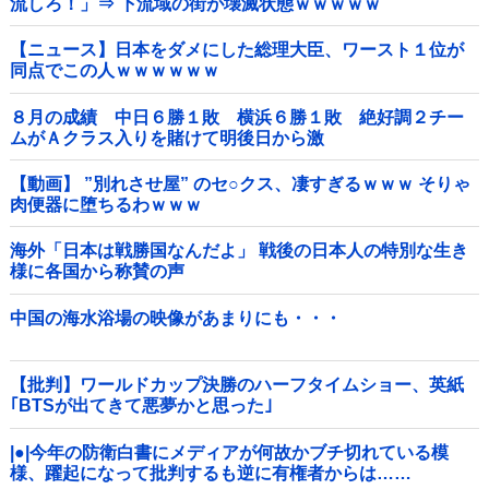
流しろ！」⇒ 下流域の街が壊滅状態ｗｗｗｗｗ
【ニュース】日本をダメにした総理大臣、ワースト１位が
同点でこの人ｗｗｗｗｗｗ
８月の成績 中日６勝１敗 横浜６勝１敗 絶好調２チー
ムがＡクラス入りを賭けて明後日から激
突！！！！！！！！！他
【動画】 ”別れさせ屋” のセ○クス、凄すぎるｗｗｗ そりゃ
肉便器に堕ちるわｗｗｗ
海外「日本は戦勝国なんだよ」 戦後の日本人の特別な生き
様に各国から称賛の声
中国の海水浴場の映像があまりにも・・・
【批判】ワールドカップ決勝のハーフタイムショー、英紙
｢BTSが出てきて悪夢かと思った｣
|●|今年の防衛白書にメディアが何故かブチ切れている模
様、躍起になって批判するも逆に有権者からは……