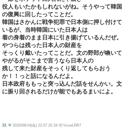
役人もいたかもしれないがね。そうやって韓国
の復興に回したってことだ。
韓国はさかんに戦争犯罪で日本側に押し付けて
いるが、当時韓国にいた日本人は
着の身着のまま日本に引き揚げているんだぜ。
やつらは残った日本人の財産を
そっくり戴いたってことだ。文の野郎が喚いて
やがるがそこまで言うなら日本人の
残して来た財産をそっくり返してもらおう
か！！っと話になるんだよ。
日本政府ももっと突っ込んだ話をせんかい。文
に振り回されるだけが能でもあるまいによ。
33:
Ψ
2020/08/14(金) 22:57:20.34 ID:VxseLRR7