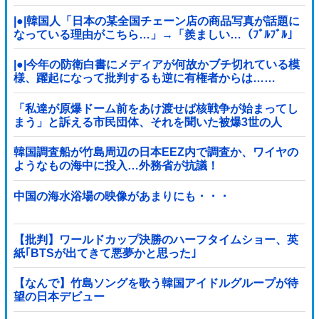
|●|韓国人「日本の某全国チェーン店の商品写真が話題に
なっている理由がこちら…」→「羨ましい…（ﾌﾞﾙﾌﾞﾙ」
＝韓国の反応
|●|今年の防衛白書にメディアが何故かブチ切れている模
様、躍起になって批判するも逆に有権者からは……
「私達が原爆ドーム前をあけ渡せば核戦争が始まってし
まう」と訴える市民団体、それを聞いた被爆3世の人
が……
韓国調査船が竹島周辺の日本EEZ内で調査か、ワイヤの
ようなもの海中に投入…外務省が抗議！
中国の海水浴場の映像があまりにも・・・
【批判】ワールドカップ決勝のハーフタイムショー、英
紙｢BTSが出てきて悪夢かと思った｣
【なんで】竹島ソングを歌う韓国アイドルグループが待
望の日本デビュー