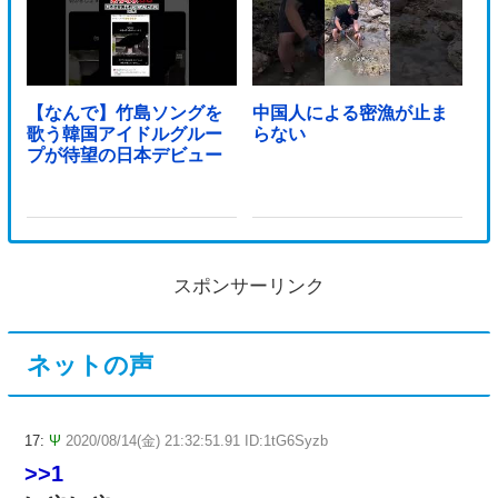
【なんで】竹島ソングを
中国人による密漁が止ま
歌う韓国アイドルグルー
らない
プが待望の日本デビュー
スポンサーリンク
ネットの声
17:
Ψ
2020/08/14(金) 21:32:51.91 ID:1tG6Syzb
>>1