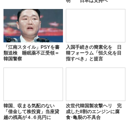
明 日本は支持へ
「江南スタイル」PSYを書
入国手続きの簡素化を 日
類送検 睡眠薬不正受領＝
韓フォーラム「恒久化を目
韓国警察
指すべき」と提言
韓国、収まる気配のない
次世代韓国製攻撃ヘリ 完
「借金して株投資」当座貸
成した8割のエンジンに腐
越の残高が４.６兆円に
食･亀裂の不具合