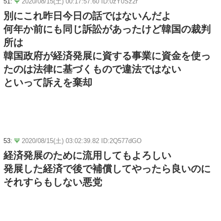
51:
Ψ
2020/08/15(土) 00:17:57.60 ID:0zY0Sz2r
別にこれ昨日今日の話ではないんだよ
何年か前にも同じ訴訟があったけど韓国の裁判
所は
韓国政府が経済発展に資する事業に資金を使っ
たのは法律に基づくもので違法ではない
といって訴えを棄却
53:
Ψ
2020/08/15(土) 03:02:39.82 ID:2Q577dGO
経済発展のために流用してもよろしい
発展した経済で後で補償してやったら良いのに
それすらもしない悪党