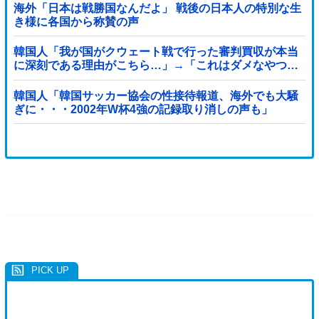
海外「日本は戦勝国なんだよ」 戦後の日本人の特別な生
き様に各国から称賛の声
韓国人「我が国がクウェート戦で行った審判買収が本当
に深刻である理由がこちら…」→「これはダメなやつ…
（ブルブル」＝韓国の反応
韓国人「韓国サッカー協会の性接待報道、海外でも大騒
ぎに・・・2002年W杯4強の記録取り消しの声も」
→「マジで国の恥だ」「2002年まで疑う価値がある」
「国民や国が築いた国格をサッカー選手が足で蹴り飛ば
すね」