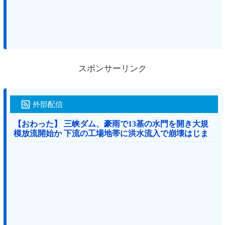
スポンサーリンク
外部配信
【おわった】 三峡ダム、豪雨で13基の水門を開き大規
模放流開始か 下流の工場地帯に洪水流入で崩壊はじま
る