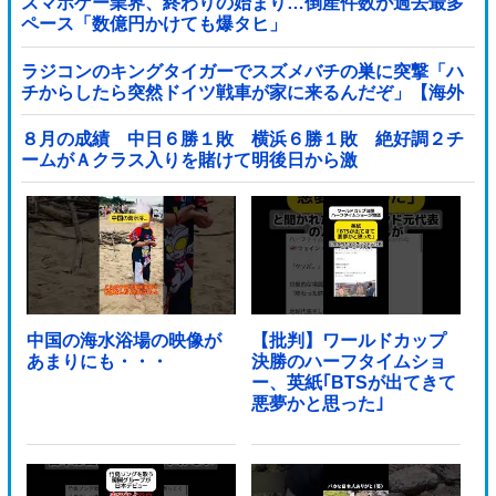
スマホゲー業界、終わりの始まり…倒産件数が過去最多
ペース「数億円かけても爆タヒ」
ラジコンのキングタイガーでスズメバチの巣に突撃「ハ
チからしたら突然ドイツ戦車が家に来るんだぞ」【海外
の反応】
８月の成績 中日６勝１敗 横浜６勝１敗 絶好調２チ
ームがＡクラス入りを賭けて明後日から激
突！！！！！！！！！他
中国の海水浴場の映像が
【批判】ワールドカップ
あまりにも・・・
決勝のハーフタイムショ
ー、英紙｢BTSが出てきて
悪夢かと思った｣