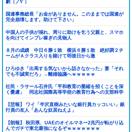
劇（ノ∇`）
国連事務総長「お金がありません。このままでは国連が
完全崩壊します。助けて下さい」
中国人の子供が溺れ、周りに助けを乞う父親と、スマホ
を向けてインプレ稼ぎの見物人
８月の成績 中日６勝１敗 横浜６勝１敗 絶好調２チ
ームがＡクラス入りを賭けて明後日から激
突！！！！！！！！！他
ひろゆき「出馬する気ないから話さなかった」妻「それ
でも不誠実だろ」→離婚協議へｗｗｗｗｗ
社民・ラサール石井氏「平和教育の萎縮を招くことを深
く憂慮」 同志社国際高等学校の教育行為への文部科学
省の対応に関する質問主意書 [少考さん★]
【悲報】 ワイ「半沢直樹みたいな銀行員カッコいい」銀
行員の友人「あんな奴居ねえよ」
【朗報】 秋田県、UAEのオイルマネー2兆円が転がり込
んでガチで東北最強になるぞｗｗｗｗｗｗｗ