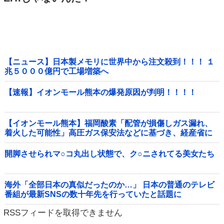
【ニュース】日本製メモリに世界中から注文殺到！！！ １
兆５０００億円で工場増築へ
【速報】イオンモール熊本の爆発原因が判明！！！！
【イオンモール熊本】福岡酸素「配管が損傷しガス漏れ、
着火した可能性」高圧ガス保安法などに基づき、経産省に
報告他
開脚させられマ○コ丸出し状態で、ク○ニされてる美女たち
海外「全部日本の真似だったのか…」 日本の普通のテレビ
番組が最新SNSの数十年先を行っていたと話題に
RSSフィードを取得できません