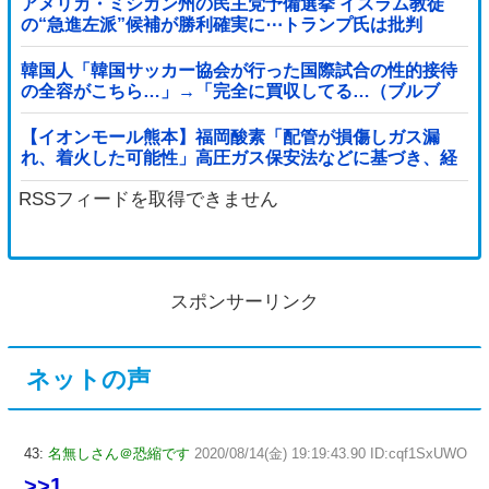
アメリカ・ミシガン州の民主党予備選挙 イスラム教徒
の“急進左派”候補が勝利確実に⋯トランプ氏は批判
韓国人「韓国サッカー協会が行った国際試合の性的接待
の全容がこちら…」→「完全に買収してる…（ブルブ
ル」＝韓国の反応
【イオンモール熊本】福岡酸素「配管が損傷しガス漏
れ、着火した可能性」高圧ガス保安法などに基づき、経
産省に報告他
RSSフィードを取得できません
スポンサーリンク
ネットの声
43:
名無しさん＠恐縮です
2020/08/14(金) 19:19:43.90 ID:cqf1SxUWO
>>1