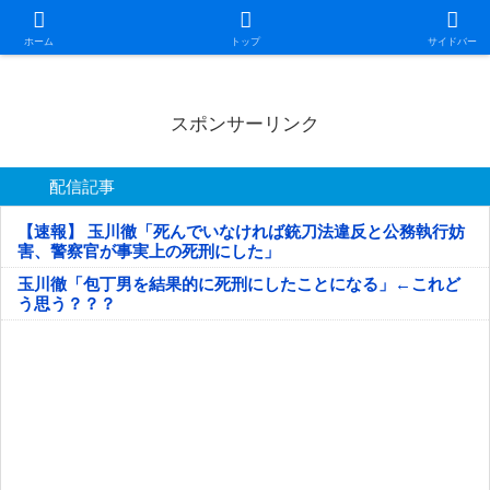
日本第一！ニュース録
ホーム
トップ
サイドバー
スポンサーリンク
配信記事
【速報】 玉川徹「死んでいなければ銃刀法違反と公務執行妨
害、警察官が事実上の死刑にした」
玉川徹「包丁男を結果的に死刑にしたことになる」←これど
う思う？？？