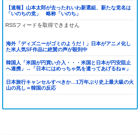
【速報】山本太郎が去ったれいわ新選組、新たな党名は
「いのちの党」 略称「いのち」
RSSフィードを取得できません
海外「ディズニーがゴミのようだ！」日本がアニメ化し
た米人気SF作品に絶賛の声が殺到中
韓国人「米国が円買い介入・・・米国と日本が円安阻止
へ連携」→「日本にはめっちゃ気を遣ってあげるねｗ」
「ウォンも救ってくれ・・・」
日本旅行キャンセルすべきか…1万年ぶり史上最大級の火
山の兆し＝韓国の反応