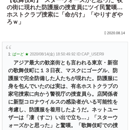
の街に現れた防護服の捜査員にツイ民驚嘆…
ホストクラブ捜索に「命がけ」「やりすぎや
ろｗ」
2020.08.14
1:
ばーど ★
2020/08/14(金) 18:50:49.92 ID:CAP_USER9
アジア最大の歓楽街とも言われる東京・新宿
の歌舞伎町に１３日夜、マスクにゴーグル、防
護服で完全防備した人たちが現れた。防護服に
身を包んでいたのは実は、有名ホストクラブの
家宅捜索に向かう警視庁の捜査員ら。店関係者
に新型コロナウイルスの感染者がいる可能性を
考慮し、防護服を着用したようだ。ネットユー
ザーは「凄（すご）い出で立ち…」「スターウ
ォーズかと思った」と驚嘆。「歌舞伎町での捜