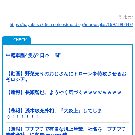
引用元:
https://hayabusa9.5ch.net/test/read.cgi/mnewsplus/1597398649/
中露軍艦4隻が“日本一周”
【動画】野菜売りのおじさんにドローンを特攻させるお
そロシア。
【速報】長瀬智也、ようやく気づくｗｗｗｗｗｗｗｗ
【悲報】茂木敏充外相、『大炎上』してしま
う！！！！！！！
【朗報】プチプチで有名な川上産業、社名を「プチプチ
株式会社」に変更wwwww他