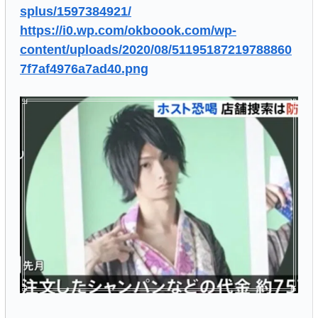
splus/1597384921/
https://i0.wp.com/okboook.com/wp-
content/uploads/2020/08/51195187219788860
7f7af4976a7ad40.png