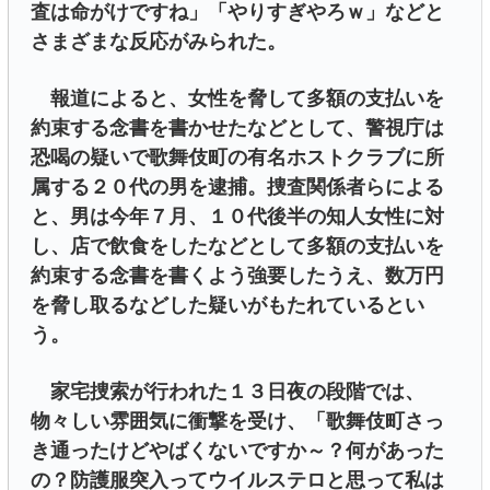
査は命がけですね」「やりすぎやろｗ」などと
さまざまな反応がみられた。
報道によると、女性を脅して多額の支払いを
約束する念書を書かせたなどとして、警視庁は
恐喝の疑いで歌舞伎町の有名ホストクラブに所
属する２０代の男を逮捕。捜査関係者らによる
と、男は今年７月、１０代後半の知人女性に対
し、店で飲食をしたなどとして多額の支払いを
約束する念書を書くよう強要したうえ、数万円
を脅し取るなどした疑いがもたれているとい
う。
家宅捜索が行われた１３日夜の段階では、
物々しい雰囲気に衝撃を受け、「歌舞伎町さっ
き通ったけどやばくないですか～？何があった
の？防護服突入ってウイルステロと思って私は