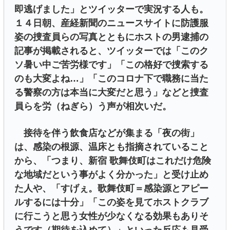
即逃げました」とツイッターで実況する人も。
１４日朝、産経新聞のニュースサイトに防護服
姿の捜査員らの写真とともにホストの男逮捕の
記事が掲載されると、ツイッターでは「このク
ソ暑い中ご苦労様です」「この格好で捜索する
のも大変よね…」「このコロナ下で職務に当た
る警察の方は本当に大変だと思う」などと捜査
員らを労（ねぎら）う声が相次いだ。
接待を伴う飲食店などが集まる「夜の街」
は、感染の根源、温床とも指摘されていること
から、「つまり、新宿 歌舞伎町はこれだけ危険
な地域だという事がよく分かった」と受け止め
た人や、「すげぇ。歌舞伎町＝感染源とアピー
ルするには十分」「この姿を見てホストクラブ
に行こうと思う女性が少なくなる効果もありそ