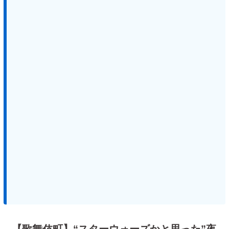
【歌舞伎町】“スターウォーズかと思った”夜