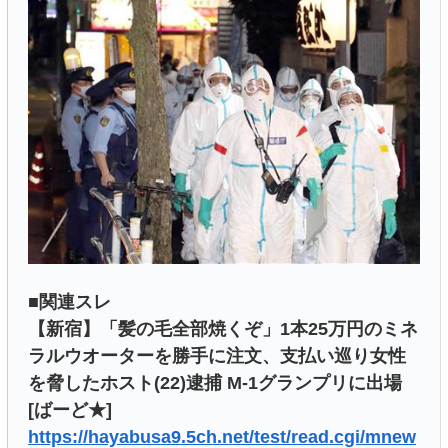
■関連スレ
【新宿】「髪の毛全部焼くぞ」1本25万円のミネ
ラルウオーターを勝手に注文、支払い巡り女性
を脅したホスト(22)逮捕 M-1グランプリに出場
[ばーど★]
https://hayabusa9.5ch.net/test/read.cgi/mnew