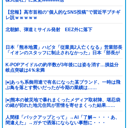
【悲報】高市首相の“個人的なSNS投稿”で習近平ブチギ
レ説ｗｗｗｗｗ
北朝鮮、弾道ミサイル発射 EEZ外に落下
日本「熊本地震」ハビタ「従業員2人亡くなる」営業部長
「イオンのスタッフに制止されなかった」日本「部長が
連絡後の店員行動を証言（謎」イオン「再入館可能の事
実ない」→
K-POPアイドルの約半数が3年後には姿を消す…損益分
岐点突破は4％未満
|●|あっち系御用達で有名になった某ブランド、一時は飛
ぶ鳥を落とす勢いだったが今期の業績は……
|●|熊本の被災地で暴れまくったメディア取材陣、堪忍袋
の緒が切れた地元住民が苦情を寄せまくった結果……
人間様「バックアップとって」→AI「了解～・・・あ、
間違えた」→ガチで洒落にならない事態に・・・