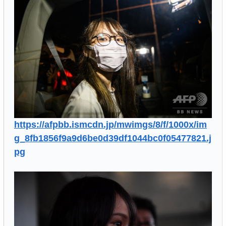
https://afpbb.ismcdn.jp/mwimgs/8/f/1000x/im
g_8fb1856f9a9d6be0d39df1044bc0f05477821.j
pg