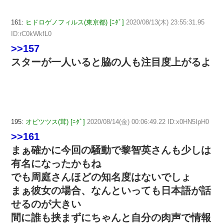
161:
ヒドロゲノフィルス(東京都) [ﾆﾀﾞ]
2020/08/13(木) 23:55:31.95
ID:rC0kWkfL0
>>157
スターが一人いると脇の人も注目度上がるよ
195:
オピツツス(茸) [ﾆﾀﾞ]
2020/08/14(金) 00:06:49.22 ID:x0HN5IpH0
>>161
まぁ確かに今回の騒動で黎智英さんも少しは
有名になったかもね
でも周庭さんほどの知名度はないでしょ
まぁ彼女の場合、なんといっても日本語が話
せるのが大きい
間に誰も挟まずにちゃんと自分の肉声で情報