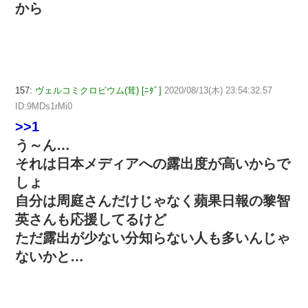
から
157:
ヴェルコミクロビウム(茸) [ﾆﾀﾞ]
2020/08/13(木) 23:54:32.57
ID:9MDs1rMi0
>>1
う～ん…
それは日本メディアへの露出度が高いからで
しょ
自分は周庭さんだけじゃなく蘋果日報の黎智
英さんも応援してるけど
ただ露出が少ない分知らない人も多いんじゃ
ないかと…