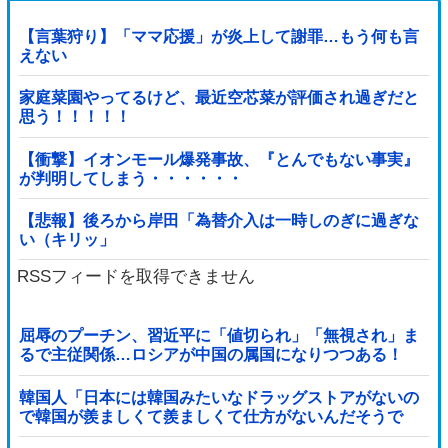
【言葉狩り】「ママ応援」が炎上して謝罪…もう何も言
えない
家庭菜園やってるけど、最近空芯菜が評価され過ぎだと
思う！！！！！
【衝撃】イオンモール爆発事故、『とんでもない事実』
が判明してしまう・・・・・・
【悲報】後ろから岸田「為替介入は一時しのぎに過ぎな
い（キリッ」
RSSフィードを取得できません
屈辱のプーチン、習近平に「値切られ」「無視され」ま
るで主従関係…ロシアが中国の属国になりつつある！
韓国人「日本には韓国みたいなドラッグストアがないの
で韓国が羨ましくて羨ましくて仕方がないんだそうで
す」