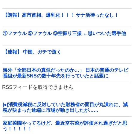
【朗報】高市首相、爆乳化！！！ サナ活待ったなし！
①ファウル ②ファウル ③空振り三振 ←思いついた選手他
【速報】 中国、ガチで逝く
海外「全部日本の真似だったのか…」 日本の普通のテレビ
番組が最新SNSの数十年先を行っていたと話題に
RSSフィードを取得できません
|●|消費税減税に反対していた財務省の面目が丸潰れに、減
税が決まった途端に市場が動き出したが……
家庭菜園やってるけど、最近空芯菜が評価され過ぎだと思
う！！！！！