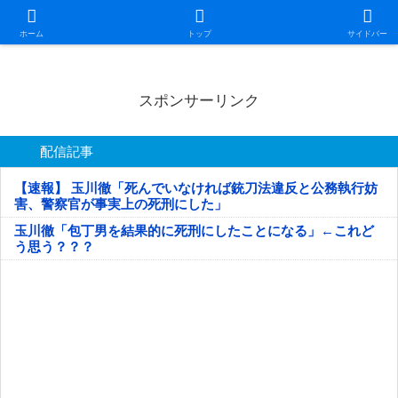
日本第一！ニュース録
ホーム
トップ
サイドバー
スポンサーリンク
配信記事
【速報】 玉川徹「死んでいなければ銃刀法違反と公務執行妨
害、警察官が事実上の死刑にした」
玉川徹「包丁男を結果的に死刑にしたことになる」←これど
う思う？？？