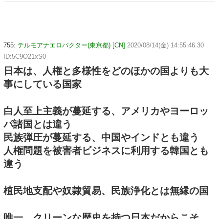
755:
テルモアナエロバクター(東京都) [CN]
2020/08/14(金) 14:55:46.30
ID:5C9O21xS0
日本は、人権と多様性をどのほかの国よりも大
事にしている国家
白人至上主義が蔓延する、アメリカやヨーロッ
パ諸国とは違う
民族弾圧が蔓延する、中国やインドとも違う
人権問題を被害者ビジネスに利用する韓国とも
違う
植民地支配や奴隷貿易、民族浄化とは無縁の国
唯一、クリーンな歴史を持つ日本だからこそ、