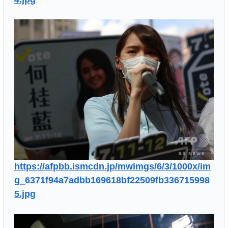
https://afpbb.ismcdn.jp/mwimgs/6/3/1000x/im
g_6371f94a7adbb169618bf22509fb336715998
5.jpg