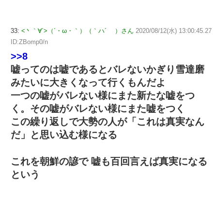
33:
<丶｀∀´>（´・ω・｀）（｀ハ´ ）さん
2020/08/12(水) 13:00:45.27
ID:ZBomp0/n
>>8
嘘ってのは嘘であるとバレないかぎり雪達磨
みたいに大きくなって行くもんだよ
一つの嘘がバレない様にまた新たな嘘をつ
く。その嘘がバレない様にまた嘘をつく
この繰り返しで大勢の人が「これは真実なん
だ」と思い込む様になる
これを朝鮮の諺で 嘘も百回言えば真実になる
という