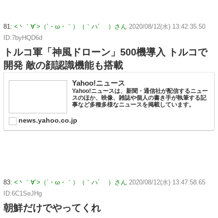
81:
<丶｀∀´>（´・ω・｀）（｀ハ´ ）さん
2020/08/12(水) 13:42:35.50
ID:7byHQD6d
トルコ軍「神風ドローン」500機導入 トルコで
開発 敵の顔認識機能も搭載
Yahoo!ニュース
Yahoo!ニュースは、新聞・通信社が配信するニュー
スのほか、映像、雑誌や個人の書き手が執筆する記
事など多種多様なニュースを掲載しています。
news.yahoo.co.jp
83:
<丶｀∀´>（´・ω・｀）（｀ハ´ ）さん
2020/08/12(水) 13:47:58.65
ID:6C1SeJHg
朝鮮だけでやってくれ