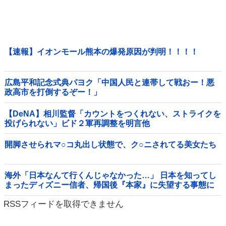
【速報】イオンモール熊本の爆発原因が判明！！！！
広島平和記念式典パヨク「中国人民と連帯して戦おー！悪
政高市を打倒するぞー！」
【DeNA】相川監督「カウントをつくれない、ストライクを
投げられない」ビド２軍再調整を明言他
開脚させられマ○コ丸出し状態で、ク○ニされてる美女たち
海外「日本なんて行くんじゃなかった…」 日本を知ってし
まったディズニー信者、帰国後『本家』に失望する事態に
RSSフィードを取得できません