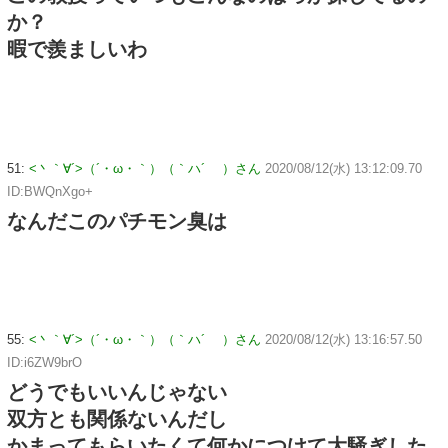
か？
暇で羨ましいわ
51:
<丶｀∀´>（´・ω・｀）（｀ハ´ ）さん
2020/08/12(水) 13:12:09.70
ID:BWQnXgo+
なんだこのパチモン臭は
55:
<丶｀∀´>（´・ω・｀）（｀ハ´ ）さん
2020/08/12(水) 13:16:57.50
ID:i6ZW9brO
どうでもいいんじゃない
双方とも関係ないんだし
かまってもらいたくて何かにつけて大騒ぎした