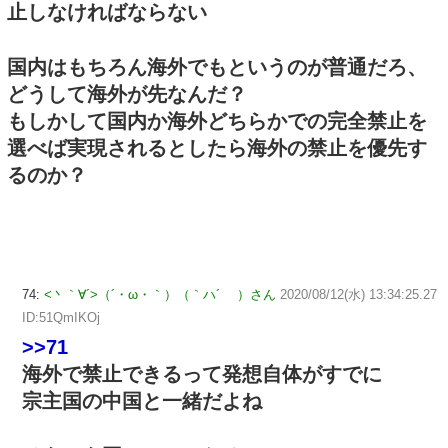
止しなければならない
国内はもちろん海外でもというのが普通だろ、
どうして海外が先なんだ？
もしかして国内か海外どちらかでの完全禁止を
選べば実現されるとしたら海外の禁止を優先す
るのか？
74:
<丶｀∀´>（´・ω・｀）（｀ハ´ ）さん
2020/08/12(水) 13:34:25.27
ID:51QmIKOj
>>71
海外で禁止できるって発想自体がすでに
宗主国の中国と一緒だよね