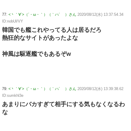
77:
<丶｀∀´>（´・ω・｀）（｀ハ´ ）さん
2020/08/12(水) 13:37:54.34
ID:nobUl/VY
韓国でも艦これやってる人は居るだろ
熱狂的なサイトがあったよな
神風は駆逐艦でもあるぞw
79:
<丶｀∀´>（´・ω・｀）（｀ハ´ ）さん
2020/08/12(水) 13:39:38.62
ID:sumkhl3e
あまりにバカすぎて相手にする気もなくなるわ
な