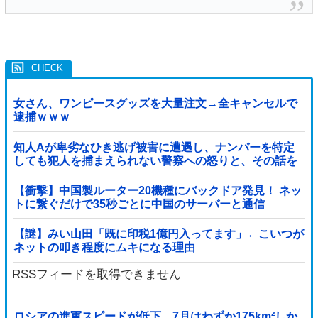
女さん、ワンピースグッズを大量注文→全キャンセルで
逮捕ｗｗｗ
知人Aが卑劣なひき逃げ被害に遭遇し、ナンバーを特定
しても犯人を捕まえられない警察への怒りと、その話を
聞いて「逃げた方が得じゃん」と言い放ったBの神経が
わからん
【衝撃】中国製ルーター20機種にバックドア発見！ ネッ
トに繋ぐだけで35秒ごとに中国のサーバーと通信
【謎】みい山田「既に印税1億円入ってます」←こいつが
ネットの叩き程度にムキになる理由
RSSフィードを取得できません
ロシアの進軍スピードが低下、7月はわずか175km²しか