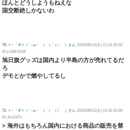
ほんとどうしようもねえな
国交断絶しかないわ
70:
<丶｀∀´>（´・ω・｀）（｀ハ´ ）さん
2020/08/12(水) 13:24:29.50
ID:y7pM191W
旭日旗グッズは国内より半島の方が売れてるだ
ろ
デモとかで燃やしてるし
71:
<丶｀∀´>（´・ω・｀）（｀ハ´ ）さん
2020/08/12(水) 13:26:02.69
ID:JhoZdTii
> 海外はもちろん国内における商品の販売を禁