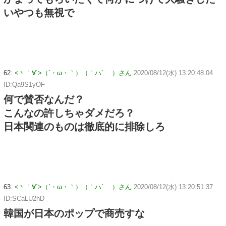
いやつも無視で
62:
<丶｀∀´>（´・ω・｀）（｀ハ´ ）さん
2020/08/12(水) 13:20:48.04
ID:Qa9S1yOF
何で賛否なんだ？
こんなの許しちゃダメだろ？
日本関連のものは徹底的に排除しろ
63:
<丶｀∀´>（´・ω・｀）（｀ハ´ ）さん
2020/08/12(水) 13:20:51.37
ID:SCaLU2hD
韓国が日本のポップで商売すな