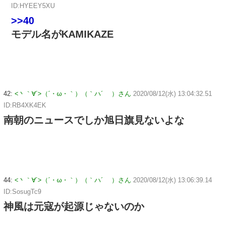
ID:HYEEY5XU
>>40
モデル名がKAMIKAZE
42:
<丶｀∀´>（´・ω・｀）（｀ハ´ ）さん
2020/08/12(水) 13:04:32.51
ID:RB4XK4EK
南朝のニュースでしか旭日旗見ないよな
44:
<丶｀∀´>（´・ω・｀）（｀ハ´ ）さん
2020/08/12(水) 13:06:39.14
ID:SosugTc9
神風は元寇が起源じゃないのか