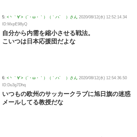
5:
<丶｀∀´>（´・ω・｀）（｀ハ´ ）さん
2020/08/12(水) 12:52:14.34
ID:MxpE98yQ
自分から内需を縮小させる戦法。
こいつは日本応援団だよな
6:
<丶｀∀´>（´・ω・｀）（｀ハ´ ）さん
2020/08/12(水) 12:54:36.50
ID:Du3g7Dhq
いつもの欧州のサッカークラブに旭日旗の迷惑
メールしてる教授だな