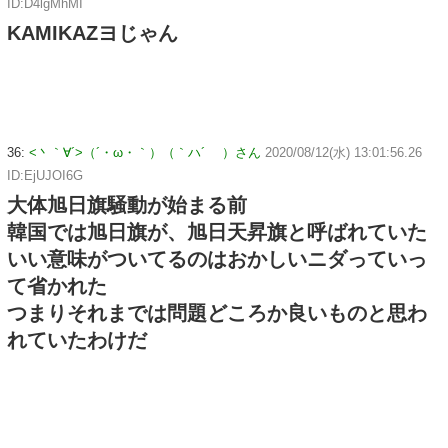
ID:D4lgMhMI
KAMIKAZヨじゃん
36:
<丶｀∀´>（´・ω・｀）（｀ハ´ ）さん
2020/08/12(水) 13:01:56.26
ID:EjUJOI6G
大体旭日旗騒動が始まる前
韓国では旭日旗が、旭日天昇旗と呼ばれていた
いい意味がついてるのはおかしいニダっていっ
て省かれた
つまりそれまでは問題どころか良いものと思わ
れていたわけだ