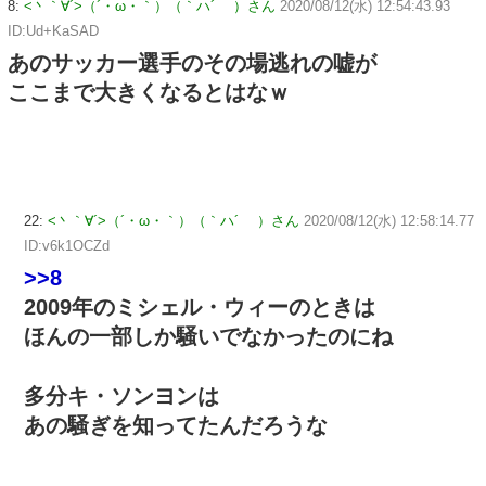
8:
<丶｀∀´>（´・ω・｀）（｀ハ´ ）さん
2020/08/12(水) 12:54:43.93
ID:Ud+KaSAD
あのサッカー選手のその場逃れの嘘が
ここまで大きくなるとはなｗ
22:
<丶｀∀´>（´・ω・｀）（｀ハ´ ）さん
2020/08/12(水) 12:58:14.77
ID:v6k1OCZd
>>8
2009年のミシェル・ウィーのときは
ほんの一部しか騒いでなかったのにね
多分キ・ソンヨンは
あの騒ぎを知ってたんだろうな