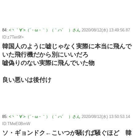
84:
<丶｀∀´>（´・ω・｀）（｀ハ´ ）さん
2020/08/12(水) 13:49:56.87
ID:z7Ten9f+
韓国人のように嘘じゃなく実際に本当に飛んで
いた飛行機だから別にいいだろ
嘘偽りのない実際に飛んでいた物
良い悪いは後付け
85:
<丶｀∀´>（´・ω・｀）（｀ハ´ ）さん
2020/08/12(水) 13:50:53.14
ID:TMeE0BmW
ソ・ギョンドク←こいつが騒げば騒ぐほど 韓