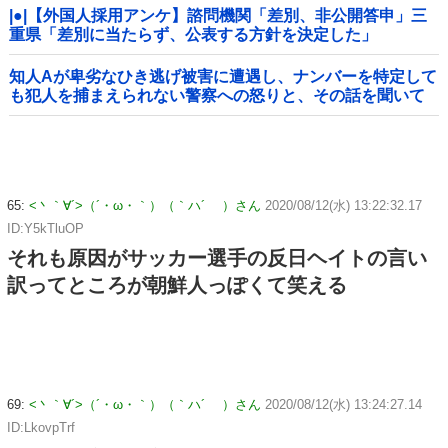
|●|【外国人採用アンケ】諮問機関「差別、非公開答申」三
重県「差別に当たらず、公表する方針を決定した」
知人Aが卑劣なひき逃げ被害に遭遇し、ナンバーを特定して
も犯人を捕まえられない警察への怒りと、その話を聞いて
「逃げた方が得じゃん」と言い放ったBの神経がわからん
65:
<丶｀∀´>（´・ω・｀）（｀ハ´ ）さん
2020/08/12(水) 13:22:32.17
ID:Y5kTluOP
それも原因がサッカー選手の反日ヘイトの言い
訳ってところが朝鮮人っぽくて笑える
69:
<丶｀∀´>（´・ω・｀）（｀ハ´ ）さん
2020/08/12(水) 13:24:27.14
ID:LkovpTrf