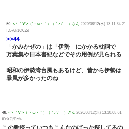
50:
<丶｀∀´>（´・ω・｀）（｀ハ´ ）さん
2020/08/12(水) 13:11:34.21
ID:v6k1OCZd
>>44
「かみかぜの」は「伊勢」にかかる枕詞で
万葉集や日本書紀などでその用例が見られる
昭和の伊勢湾台風もあるけど、昔から伊勢は
暴風が多かったのね
48:
<丶｀∀´>（´・ω・｀）（｀ハ´ ）さん
2020/08/12(水) 13:10:08.61
ID:XZj/Enf4
この教授っていつもこんなのばっか探してるの