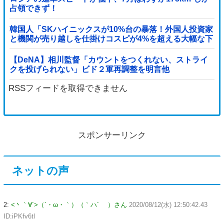
占領できず！
韓国人「SKハイニックスが10%台の暴落！外国人投資家
と機関が売り越しを仕掛けコスピが4%を超える大幅な下
落‥」
【DeNA】相川監督「カウントをつくれない、ストライ
クを投げられない」ビド２軍再調整を明言他
RSSフィードを取得できません
スポンサーリンク
ネットの声
2:
<丶｀∀´>（´・ω・｀）（｀ハ´ ）さん
2020/08/12(水) 12:50:42.43
ID:iPKfv6tl