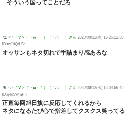
そういう国ってことだろ
72:
<丶｀∀´>（´・ω・｀）（｀ハ´ ）さん
2020/08/12(水) 13:26:11.50
ID:mCdQtU5r
オッサンもネタ切れで手詰まり感あるな
76:
<丶｀∀´>（´・ω・｀）（｀ハ´ ）さん
2020/08/12(水) 13:34:56.49
ID:q4d5WmPn
正直毎回旭日旗に反応してくれるから
ネタになるたび心で指差してクスクス笑ってる