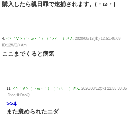
購入したら親日罪で逮捕されます。(・ω・)
4:
<丶｀∀´>（´・ω・｀）（｀ハ´ ）さん
2020/08/12(水) 12:51:48.09
ID:12WQ/+Am
ここまでくると病気
11:
<丶｀∀´>（´・ω・｀）（｀ハ´ ）さん
2020/08/12(水) 12:55:33.05
ID:qqHH0aoQ
>>4
また褒められたニダ