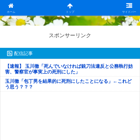
日本第一！ニュース録
ホーム
トップ
サイドバー
スポンサーリンク
配信記事
【速報】 玉川徹「死んでいなければ銃刀法違反と公務執行妨
害、警察官が事実上の死刑にした」
玉川徹「包丁男を結果的に死刑にしたことになる」←これど
う思う？？？