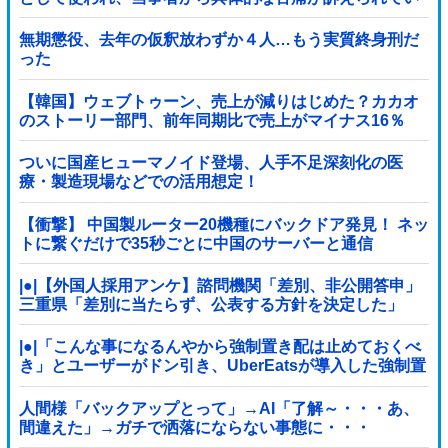
る。文化芸術は人を傷つけてもよい。ただし、傷つけ方
がある」他
無期懲役、去年の仮釈放わずか４人…もう実質終身刑だ
った
【韓国】ウェブトゥーン、売上が減りはじめた？カカオ
のストーリー部門、前年同期比で売上がマイナス16％
ついに国産ヒューマノイド登場、人手不足深刻化の医
療・製造現場などでの活用想定！
【衝撃】 中国製ルーター20機種にバックドア発見！ ネッ
トに繋ぐだけで35秒ごとに中国のサーバーと通信
|●|【外国人採用アンケ】諮問機関「差別、非公開答申」
三重県「差別に当たらず、公表する方針を決定した」
|●|「こんな事になるんやから強制置き配は止めておくべ
き」とユーザーがドン引き、UberEatsが導入した強制置
き配が起こしたのは……
人間様「バックアップとって」→AI「了解～・・・あ、
間違えた」→ガチで洒落にならない事態に・・・