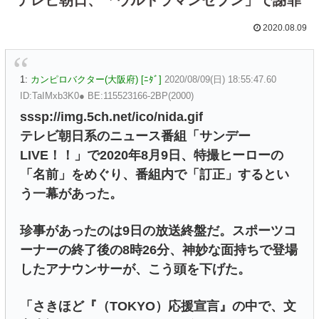
2020.08.09
1:
カンピロバクター(大阪府) [ﾆﾀﾞ]
2020/08/09(日) 18:55:47.60
ID:TaIMxb3K0● BE:115523166-2BP(2000)
sssp://img.5ch.net/ico/nida.gif
テレビ朝日系のニュース番組「サンデー
LIVE！！」で2020年8月9日、特撮ヒーローの
「名前」をめぐり、番組内で「訂正」するとい
う一幕があった。
珍事があったのは9日の放送終盤だ。スポーツコ
ーナーの終了後の8時26分、神妙な面持ちで登場
したアナウンサーが、こう頭を下げた。
「さきほど『（TOKYO）応援宣言』の中で、文