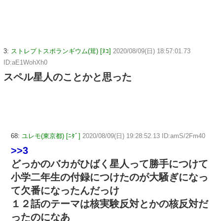
3:
ストレプトスポランギウム(茸) [ﾇｺ]
2020/08/09(日) 18:57:01.73
ID:aE1WohXh0
スペル星人のことかと思った
68:
ユレモ(東京都) [ﾆﾀﾞ]
2020/08/09(日) 19:28:52.13 ID:amS/2Fm40
>>3
どっかのバカがひばく星人って勝手につけて
小学二年生の付録につけたのが大騒ぎになっ
て欠番になったんだっけ
１２話のテーマは核実験反対とかの核反対だ
ったのになあ