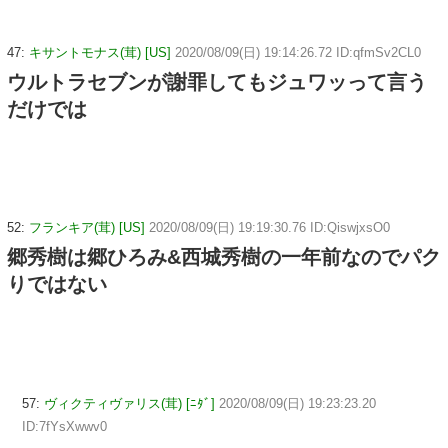
47:
キサントモナス(茸) [US]
2020/08/09(日) 19:14:26.72 ID:qfmSv2CL0
ウルトラセブンが謝罪してもジュワッって言う
だけでは
52:
フランキア(茸) [US]
2020/08/09(日) 19:19:30.76 ID:QiswjxsO0
郷秀樹は郷ひろみ&西城秀樹の一年前なのでパク
りではない
57:
ヴィクティヴァリス(茸) [ﾆﾀﾞ]
2020/08/09(日) 19:23:23.20
ID:7fYsXwwv0