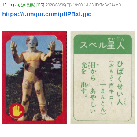
13:
ユレモ(奈良県) [KR]
2020/08/09(日) 19:00:14.83 ID:TcBc2A/M0
https://i.imgur.com/pfIPBxl.jpg