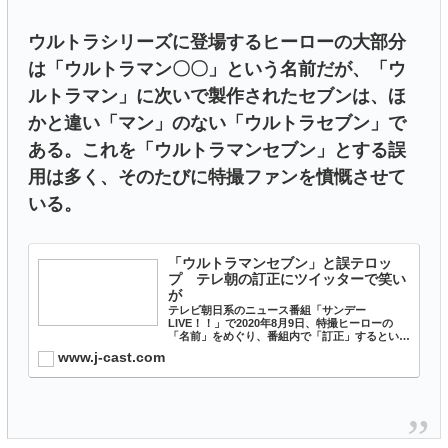
ウルトラシリーズに登場するヒーローの大部分
は「ウルトラマン〇〇」という名前だが、「ウ
ルトラマン」に次いで製作されたセブンは、ほ
かと違い「マン」のない「ウルトラセブン」で
ある。これを「ウルトラマンセブン」とする誤
用は多く、そのたびに特撮ファンを憤慨させて
いる。
「ウルトラマンセブン」と誤テロッ
プ テレ朝の訂正にツイッターで笑い
が
テレビ朝日系のニュース番組「サンデー
LIVE！！」で2020年8月9日、特撮ヒーローの
「名前」をめぐり、番組内で「訂正」するという
一幕があった。珍事があったのは9日の放送終盤
www.j-cast.com
だ。スポーツコーナーの終了後の8時26分、神妙
な面持ちで登場したア...