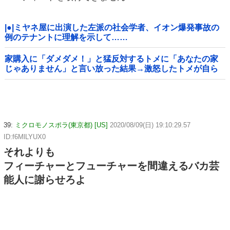
|●|ミヤネ屋に出演した左派の社会学者、イオン爆発事故の
例のテナントに理解を示して……
家購入に「ダメダメ！」と猛反対するトメに「あなたの家
じゃありません」と言い放った結果→激怒したトメが自ら
〇〇を口にして最高の展開へｗｗｗｗｗｗ
39:
ミクロモノスポラ(東京都) [US]
2020/08/09(日) 19:10:29.57
ID:f6MlLYUX0
それよりも
フィーチャーとフューチャーを間違えるバカ芸
能人に謝らせろよ