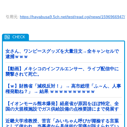
引用元:
https://hayabusa9.5ch.net/test/read.cgi/news/1596966947/
女さん、ワンピースグッズを大量注文→全キャンセルで
逮捕ｗｗｗ
【動画】メキシコのインフルエンサー、ライブ配信中に
襲撃されて死亡。
【ｗ】財務省「減税反対！」 → 高市総理「ふ～ん、人事
権発動ね？」 → 結果 ｗｗｗｗｗｗｗｗｗｗ
【イオンモール熊本爆発】経産省が原因をほぼ特定、全
国の大規模施設でガス供給設備の点検要請にまで発展す
る事態に・・・【PICKUP】
近畿大学准教授、苦言「みいちゃん呼びが揶揄する言葉
として使われ、当事者から具体的な苦痛が訴えられてい