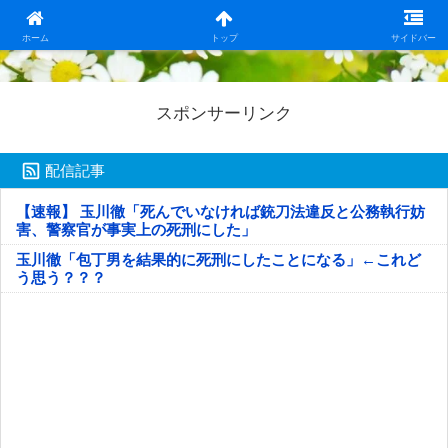
日本第一！ニュース録
ホーム
トップ
サイドバー
スポンサーリンク
配信記事
【速報】 玉川徹「死んでいなければ銃刀法違反と公務執行妨
害、警察官が事実上の死刑にした」
玉川徹「包丁男を結果的に死刑にしたことになる」←これど
う思う？？？