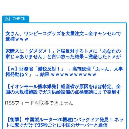
女さん、ワンピースグッズを大量注文→全キャンセルで
逮捕ｗｗｗ
家購入に「ダメダメ！」と猛反対するトメに「あなたの
家じゃありません」と言い放った結果→激怒したトメが
自ら〇〇を口にして最高の展開へｗｗｗｗｗｗ
【ｗ】財務省「減税反対！」 → 高市総理「ふ～ん、人事
権発動ね？」 → 結果 ｗｗｗｗｗｗｗｗｗｗ
【イオンモール熊本爆発】経産省が原因をほぼ特定、全
国の大規模施設でガス供給設備の点検要請にまで発展す
る事態に・・・【PICKUP】
RSSフィードを取得できません
【衝撃】 中国製ルーター20機種にバックドア発見！ ネッ
トに繋ぐだけで35秒ごとに中国のサーバーと通信