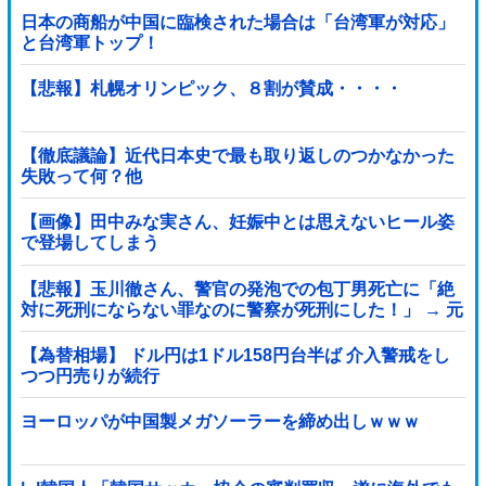
日本の商船が中国に臨検された場合は「台湾軍が対応」
と台湾軍トップ！
【悲報】札幌オリンピック、８割が賛成・・・・
【徹底議論】近代日本史で最も取り返しのつかなかった
失敗って何？他
【画像】田中みな実さん、妊娠中とは思えないヒール姿
で登場してしまう
【悲報】玉川徹さん、警官の発泡での包丁男死亡に「絶
対に死刑にならない罪なのに警察が死刑にした！」 → 元
警官のマジレスがコチラ → ………
【為替相場】 ドル円は1ドル158円台半ば 介入警戒をし
つつ円売りが続行
ヨーロッパが中国製メガソーラーを締め出しｗｗｗ