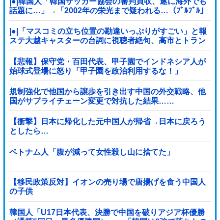
|●|韓国人「韓国サッカー協会の審判買収、遂に海外でも
話題に…」→「2002年の栄光まで疑われる…（ﾌﾞﾙﾌﾞﾙ」
＝韓国の反応
|●|「マスコミの立ち位置の勘違いっぷりがすごい」と報
ステ大越キャスターの台詞に視聴者絶句、高市とトラン
プを同列視させようという思惑がひしひしと
【悲報】保守党・百田代表、甲子園でインドネシア人が
始球式登場に怒り「甲子園を政治利用するな！」
規制強化で他国から譲歩を引き出す中国の外交戦略、他
国がサプライチェーン変更で対抗した結果……
【衝撃】日本に帰化した元中国人が帰省→日本に戻ろう
としたら…
ベトナム人「腹が減って女性殺し山に捨てた」
【移民政策反対】イオンの売り場で唐揚げを食う中国人
の子供
韓国人「U17日本代表、決勝で中国を破りアジア杯優勝