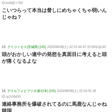
ID:knWjE+760
こいつらって本当は脅しにめちゃくちゃ弱いん
じゃね？
13:
グリコミセス(茨城県) [US]
2020/08/08(土) 22:53:46.97 ID:8IN/UjL40
頭がおかしい連中の発想を真面目に考えると頭
が痛くなるよな
14:
デスルフォビブリオ(新日本) [US]
2020/08/08(土) 22:54:05.38
ID:/pJVl0d30
連絡事務所を爆破されてるのに馬鹿なんじゃね
韓国