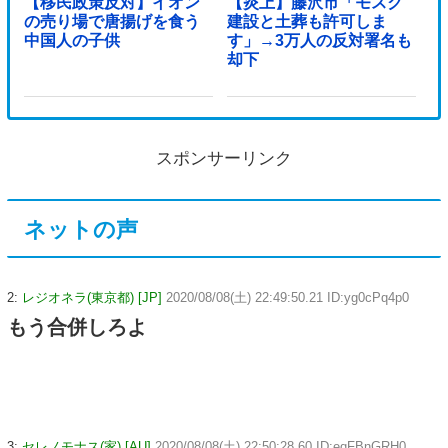
【移民政策反対】イオン
【炎上】藤沢市「モスク
の売り場で唐揚げを食う
建設と土葬も許可しま
中国人の子供
す」→3万人の反対署名も
却下
スポンサーリンク
ネットの声
2:
レジオネラ(東京都) [JP]
2020/08/08(土) 22:49:50.21 ID:yg0cPq4p0
もう合併しろよ
3:
セレノモナス(家) [AU]
2020/08/08(土) 22:50:28.60 ID:eqFBnGRH0