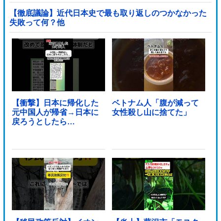
【徹底議論】近代日本史で最も取り返しのつかなかった
失敗って何？他
【衝撃】日本に帰化した
ベトナム人「腹が減って
元中国人が帰省→日本に
女性殺し山に捨てた」
戻ろうとしたら…