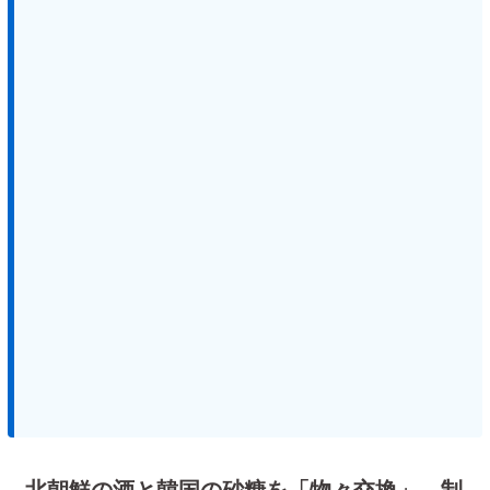
北朝鮮の酒と韓国の砂糖を「物々交換」 制