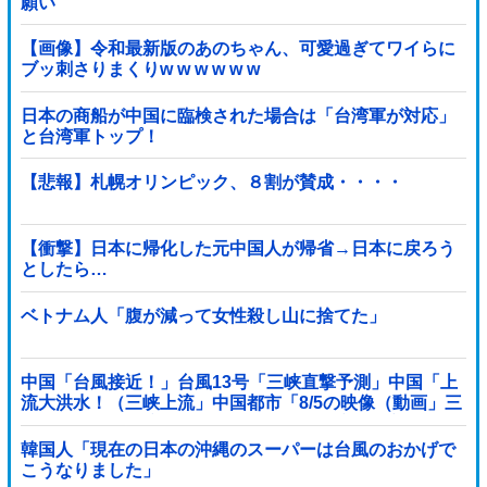
願い
【画像】令和最新版のあのちゃん、可愛過ぎてワイらに
ブッ刺さりまくりw w w w w w
日本の商船が中国に臨検された場合は「台湾軍が対応」
と台湾軍トップ！
【悲報】札幌オリンピック、８割が賛成・・・・
【衝撃】日本に帰化した元中国人が帰省→日本に戻ろう
としたら…
ベトナム人「腹が減って女性殺し山に捨てた」
中国「台風接近！」台風13号「三峡直撃予測」中国「上
流大洪水！（三峡上流」中国都市「8/5の映像（動画」三
峡ダム「緊急放流（決壊危機」中国「下流大水害（震え
声」→
韓国人「現在の日本の沖縄のスーパーは台風のおかげで
こうなりました」