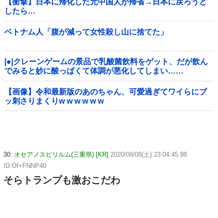
【衝撃】日本に帰化した元中国人が帰省→日本に戻ろうと
したら…
ベトナム人「腹が減って女性殺し山に捨てた」
|●|クレーンゲームの景品で乳酸菌飲料をゲット、だが飲ん
でみると妙に酸っぱくて体調が悪化してしまい……
【画像】令和最新版のあのちゃん、可愛過ぎてワイらにブ
ッ刺さりまくりw w w w w w
30:
オセアノスピリルム(三重県) [KR]
2020/08/08(土) 23:04:45.98
ID:Of+FNNP40
そらトランプも激おこだわ