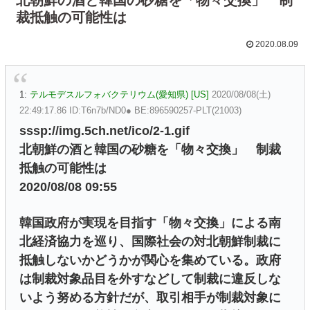
裁抵触の可能性は
2020.08.09
1:
テルモデスルフォバクテリウム(愛知県) [US]
2020/08/08(土)
22:49:17.86 ID:T6n7b/ND0● BE:896590257-PLT(21003)
sssp://img.5ch.net/ico/2-1.gif
北朝鮮の酒と韓国の砂糖を「物々交換」 制裁
抵触の可能性は
2020/08/08 09:55
韓国政府が実現を目指す「物々交換」による南
北経済協力を巡り、国際社会の対北朝鮮制裁に
抵触しないかどうかが関心を集めている。政府
は制裁対象品目を外すなどして制裁に違反しな
いよう努める方針だが、取引相手が制裁対象に