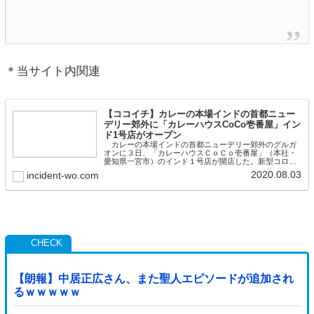
＊当サイト内関連
【ココイチ】カレーの本場インドの首都ニュー
デリー郊外に「カレーハウスCoCo壱番屋」イン
ド1号店がオープン
カレーの本場インドの首都ニューデリー郊外のグルガ
オンに３日、「カレーハウスＣｏＣｏ壱番屋」（本社・
愛知県一宮市）のインド１号店が開店した。新型コロナ
ウイルスの感染拡大に伴い、今春予定の開店がずれ込ん
2020.08.03
incident-wo.com
だものの、現地幹部は独自のカレーソースが「受け入れ
てもらえるはず
【朗報】中居正広さん、また聖人エピソードが追加され
るｗｗｗｗｗ