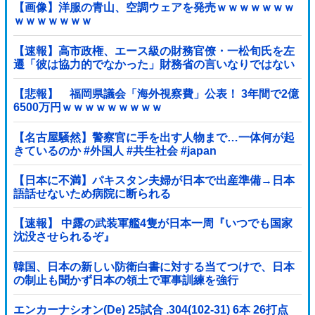
【画像】洋服の青山、空調ウェアを発売ｗｗｗｗｗｗｗ
ｗｗｗｗｗｗｗ
【速報】高市政権、エース級の財務官僚・一松旬氏を左
遷「彼は協力的でなかった」財務省の言いなりではない
ことが判明
【悲報】 福岡県議会「海外視察費」公表！ 3年間で2億
6500万円ｗｗｗｗｗｗｗｗｗ
【名古屋騒然】警察官に手を出す人物まで…一体何が起
きているのか #外国人 #共生社会 #japan
【日本に不満】パキスタン夫婦が日本で出産準備→日本
語話せないため病院に断られる
【速報】 中露の武装軍艦4隻が日本一周『いつでも国家
沈没させられるぞ』
韓国、日本の新しい防衛白書に対する当てつけで、日本
の制止も聞かず日本の領土で軍事訓練を強行
エンカーナシオン(De) 25試合 .304(102-31) 6本 26打点