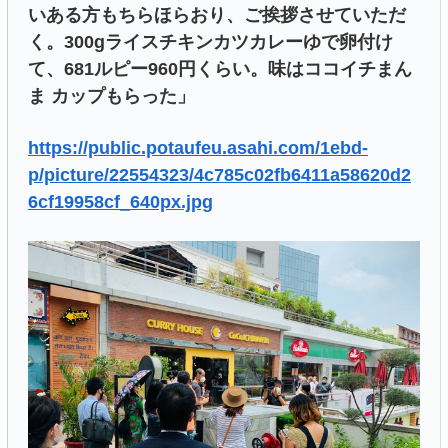
いある方もちらほらおり、ご挨拶させていただ
く。300gライスチキンカツカレーゆで卵付け
て、681ルピー960円くらい。味はココイチまん
ま カップもらった」
https://public.potaufeu.asahi.com/1ebd-
p/picture/22554323/4c785c02fb6411a58620d2
6cf19958cf_640px.jpg