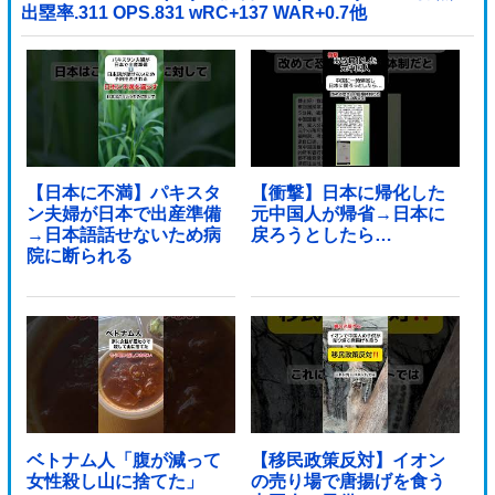
出塁率.311 OPS.831 wRC+137 WAR+0.7他
【日本に不満】パキスタ
【衝撃】日本に帰化した
ン夫婦が日本で出産準備
元中国人が帰省→日本に
→日本語話せないため病
戻ろうとしたら…
院に断られる
ベトナム人「腹が減って
【移民政策反対】イオン
女性殺し山に捨てた」
の売り場で唐揚げを食う