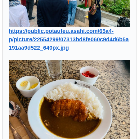
https://public.potaufeu.asahi.com/65a4-
p/picture/22554299/07313bd8fe060c9d4d6b5a
191aa9d522_640px.jpg