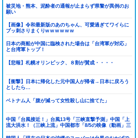
被災地・熊本、泥酔者の通報が止まらず県警が異例のお
願い
【画像】令和最新版のあのちゃん、可愛過ぎてワイらに
ブッ刺さりまくりw w w w w w
日本の商船が中国に臨検された場合は「台湾軍が対応」
と台湾軍トップ！
【悲報】札幌オリンピック、８割が賛成・・・・
【衝撃】日本に帰化した元中国人が帰省→日本に戻ろう
としたら…
ベトナム人「腹が減って女性殺し山に捨てた」
中国「台風接近！」台風13号「三峡直撃予測」中国「上
流大洪水！（三峡上流」中国都市「8/5の映像（動画」三
峡ダム「緊急放流（決壊危機」中国「下流大水害（震え
声」→