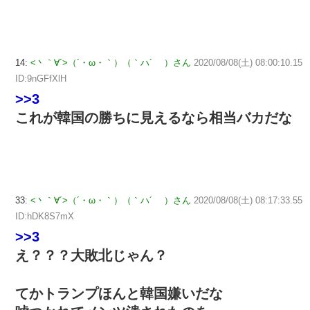
14:
<丶｀∀´>（´・ω・｀）（｀ハ´ ）さん
2020/08/08(土) 08:00:10.15
ID:9nGFfXlH
>>3
これが韓国の勝ちに見えるなら相当バカだな
33:
<丶｀∀´>（´・ω・｀）（｀ハ´ ）さん
2020/08/08(土) 08:17:33.55
ID:hDK8S7mX
>>3
え？？？大敗北じゃん？
てかトランプほんと韓国嫌いだな