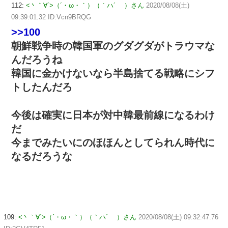
112:
<丶｀∀´>（´・ω・｀）（｀ハ´ ）さん
2020/08/08(土)
09:39:01.32 ID:Vcn9BRQG
>>100
朝鮮戦争時の韓国軍のグダグダがトラウマな
んだろうね
韓国に金かけないなら半島捨てる戦略にシフ
トしたんだろ
今後は確実に日本が対中韓最前線になるわけ
だ
今までみたいにのほほんとしてられん時代に
なるだろうな
109:
<丶｀∀´>（´・ω・｀）（｀ハ´ ）さん
2020/08/08(土) 09:32:47.76