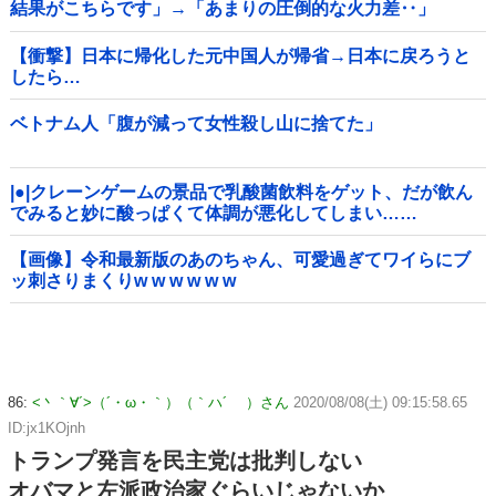
結果がこちらです」→「あまりの圧倒的な火力差‥」
【衝撃】日本に帰化した元中国人が帰省→日本に戻ろうと
したら…
ベトナム人「腹が減って女性殺し山に捨てた」
|●|クレーンゲームの景品で乳酸菌飲料をゲット、だが飲ん
でみると妙に酸っぱくて体調が悪化してしまい……
【画像】令和最新版のあのちゃん、可愛過ぎてワイらにブ
ッ刺さりまくりw w w w w w
86:
<丶｀∀´>（´・ω・｀）（｀ハ´ ）さん
2020/08/08(土) 09:15:58.65
ID:jx1KOjnh
トランプ発言を民主党は批判しない
オバマと左派政治家ぐらいじゃないか