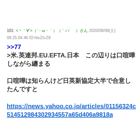
101:
<丶｀∀´>（´・ω・｀）（｀ハ´ ）さん
2020/08/08(土)
09:25:04.46 ID:htsZIcZ8
>>77
>米.英連邦.EU.EFTA.日本 この辺りは口喧嘩
しながら纏まる
口喧嘩は知らんけど日英新協定大半で合意し
たんですと
https://news.yahoo.co.jp/articles/01156324c
514512984302934557a65d406a9818a