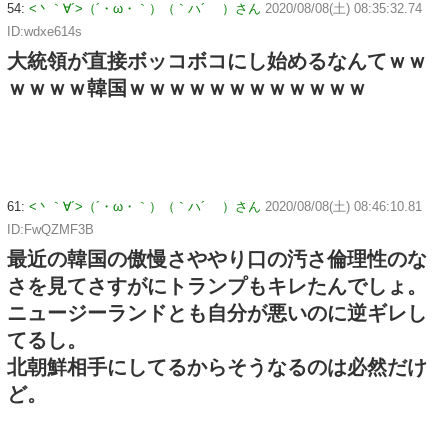
54:
<丶｀∀´>（´・ω・｀）（｀ハ´ ）さん
2020/08/08(土) 08:35:32.74
ID:wdxe614s
大統領が直接ボッコボコにし始めるなんてｗｗ
ｗｗｗｗ韓国ｗｗｗｗｗｗｗｗｗｗｗｗ
61:
<丶｀∀´>（´・ω・｀）（｀ハ´ ）さん
2020/08/08(土) 08:46:10.81
ID:FwQZMF3B
最近の韓国の傲慢さややり口の汚さ倫理性のな
さを見てさすがにトランプもキレたんでしょ。
ニュージーランドとも自分が悪いのに逆ギレし
てるし。
北朝鮮相手にしてるからそうなるのは必然だけ
ど。