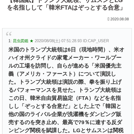
を名指しして「韓米FTAはぞっとする合意」
2020.08.08
1:
昆虫図鑑 ★
2020/08/08(土) 07:51:28.93 ID:CAP_USER
米国のトランプ大統領は6日（現地時間）、米オ
ハイオ州クライドの家電メーカー・ワールプー
ルの工場を訪問し、自らが進める「米国優先主
義（アメリカ・ファースト）について演説し
た。トランプ大統領は演説の際、拳を振り上げ
るパフォーマンスを見せた。トランプ大統領は
この日、韓米自由貿易協定（FTA）などを名指
しし「ぞっとする合意だ」とした上で「韓国と
他の国のライバル企業が洗濯機をダンピング販
売するのを突き止め、最高で79％に達する反ダ
ンピング関税を賦課した。LGとサムスンは関税