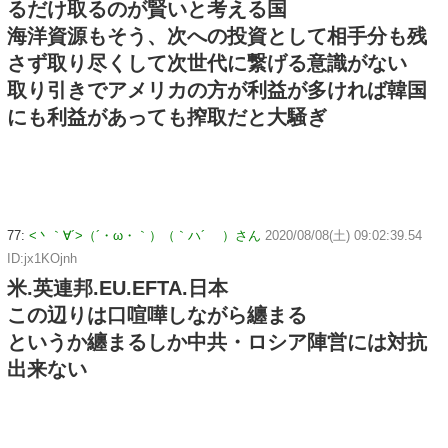
るだけ取るのが賢いと考える国
海洋資源もそう、次への投資として相手分も残
さず取り尽くして次世代に繋げる意識がない
取り引きでアメリカの方が利益が多ければ韓国
にも利益があっても搾取だと大騒ぎ
77:
<丶｀∀´>（´・ω・｀）（｀ハ´ ）さん
2020/08/08(土) 09:02:39.54
ID:jx1KOjnh
米.英連邦.EU.EFTA.日本
この辺りは口喧嘩しながら纏まる
というか纏まるしか中共・ロシア陣営には対抗
出来ない