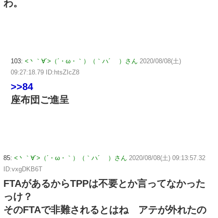
わ。
103:
<丶｀∀´>（´・ω・｀）（｀ハ´ ）さん
2020/08/08(土)
09:27:18.79 ID:htsZIcZ8
>>84
座布団ご進呈
85:
<丶｀∀´>（´・ω・｀）（｀ハ´ ）さん
2020/08/08(土) 09:13:57.32
ID:vxgDKB6T
FTAがあるからTPPは不要とか言ってなかった
っけ？
そのFTAで非難されるとはね アテが外れたの