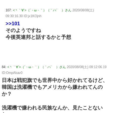
107:
<丶｀∀´>（´・ω・｀）（｀ハ´ ）さん
2020/08/08(土)
09:30:16.30 ID:jx1KOjnh
>>101
そのようですね
今後英連邦と話するかと予想
84:
<丶｀∀´>（´・ω・｀）（｀ハ´ ）さん
2020/08/08(土) 09:12:06.19
ID:OmpAkav0
日本は戦犯旗でも世界中から好かれてるけど、
韓国は洗濯機でもアメリカから嫌われてんの
か？
洗濯機で嫌われる民族なんか、見たことない