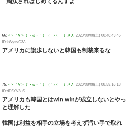
淘汰されはじめてるんすよ
66:
<丶｀∀´>（´・ω・｀）（｀ハ´ ）さん
2020/08/08(土) 08:48:43.46
ID:kWysvG3A
アメリカに譲歩しないと韓国も制裁来るな
75:
<丶｀∀´>（´・ω・｀）（｀ハ´ ）さん
2020/08/08(土) 08:59:16.18
ID:dD5YV8uS
アメリカも韓国とはwin winが成立しないとやっ
と理解した
韓国は利益を相手の立場を考えず汚い手で取れ