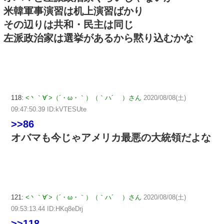
米韓軍事演習は机上演習ばかり
その辺りは共和・民主は同じ
左派政治家は選挙があるから黙り込むかな
118:
<丶｀∀´>（´・ω・｀）（｀ハ´ ）さん
2020/08/08(土)
09:47:50.39 ID:kVTESUte
>>86
オバマも今じゃアメリカ最悪の大統領だよな
121:
<丶｀∀´>（´・ω・｀）（｀ハ´ ）さん
2020/08/08(土)
09:53:13.44 ID:HKq8eDrj
>>118