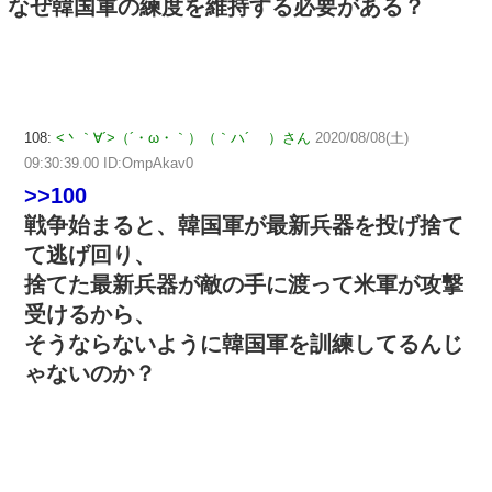
なぜ韓国軍の練度を維持する必要がある？
108:
<丶｀∀´>（´・ω・｀）（｀ハ´ ）さん
2020/08/08(土)
09:30:39.00 ID:OmpAkav0
>>100
戦争始まると、韓国軍が最新兵器を投げ捨て
て逃げ回り、
捨てた最新兵器が敵の手に渡って米軍が攻撃
受けるから、
そうならないように韓国軍を訓練してるんじ
ゃないのか？