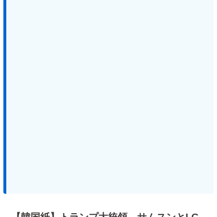
【韓国紙】トランプ大統領、サムスンとLG