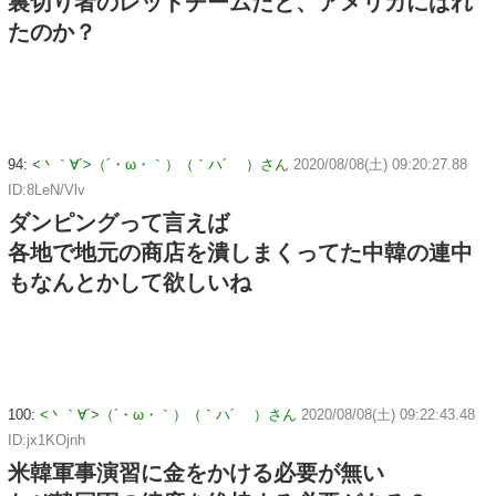
裏切り者のレッドチームだと、アメリカにばれ
たのか？
94:
<丶｀∀´>（´・ω・｀）（｀ハ´ ）さん
2020/08/08(土) 09:20:27.88
ID:8LeN/Vlv
ダンピングって言えば
各地で地元の商店を潰しまくってた中韓の連中
もなんとかして欲しいね
100:
<丶｀∀´>（´・ω・｀）（｀ハ´ ）さん
2020/08/08(土) 09:22:43.48
ID:jx1KOjnh
米韓軍事演習に金をかける必要が無い