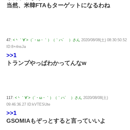
当然、米韓FTAもターゲットになるわね
47:
<丶｀∀´>（´・ω・｀）（｀ハ´ ）さん
2020/08/08(土) 08:30:50.52
ID:8+rlnsJa
>>1
トランプやっぱわかってんなw
117:
<丶｀∀´>（´・ω・｀）（｀ハ´ ）さん
2020/08/08(土)
09:46:36.27 ID:kVTESUte
>>1
GSOMIAもぞっとすると言っていいよ