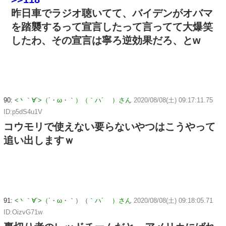
昨日車でラジオ聴いてて、バイデンがオバマ
を踏襲するって宣言したって言ってて大爆笑
したわ、その宣言は寧ろ逆効果だろ、とw
90:
<丶｀∀´>（´・ω・｀）（｀ハ´ ）さん
2020/08/08(土) 09:17:11.75
ID:p5dS4u1V
コウモリで使えない要らないやつはこうやって
追い出しますｗ
91:
<丶｀∀´>（´・ω・｀）（｀ハ´ ）さん
2020/08/08(土) 09:18:05.71
ID:OizvG71w