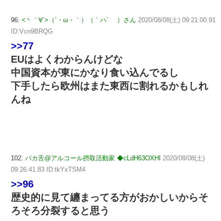
96:
<丶｀∀´>（´・ω・｀）（｀ハ´ ）さん
2020/08/08(土) 09:21:00.91
ID:Vcn9BRQG
>>77
EUはよくわからんけどな
中国資本が東にかなり食い込んでるし
下手したら欧州はまた東西に割れるかもしれ
んね
102:
バカ舌@アルコール摂取活動家 ◆cLdH63OXHI
2020/08/08(土)
09:26:41.83 ID:tkYxTSM4
>>96
歴史的に見て纏まってる方がおかしいからそ
ろそろ分裂すると思う