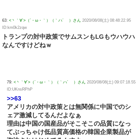
63:
<丶｀∀´>（´・ω・｀）（｀ハ´ ）さん
2020/08/08(土) 08:48:22.95
ID:km0k2zqw
トランプの対中政策でサムスンもLGもウハウハ
なんですけどねｗ
79:
<丶｀∀´>（´・ω・｀）（｀ハ´ ）さん
2020/08/08(土) 09:07:18.55
ID:UKnsRPhP
>>63
アメリカの対中政策とは無関係に中国でのシ
ェア激減してるんだよなぁ
理由は中国の国産品がそこそこの品質になっ
てぶっちゃけ低品質高価格の韓国企業製品が