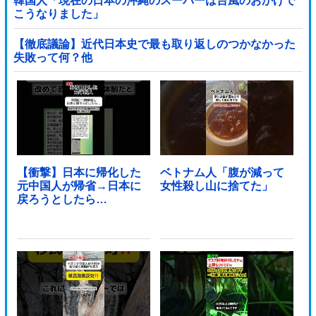
韓国人「現在の日本の沖縄のスーパーは台風のおかげで
こうなりました」
【徹底議論】近代日本史で最も取り返しのつかなかった
失敗って何？他
【衝撃】日本に帰化した
ベトナム人「腹が減って
元中国人が帰省→日本に
女性殺し山に捨てた」
戻ろうとしたら…