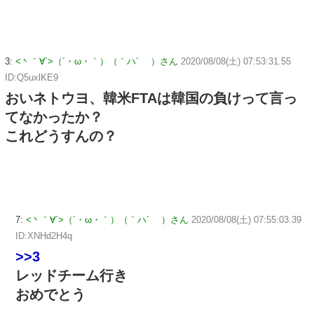
3:
<丶｀∀´>（´・ω・｀）（｀ハ´ ）さん
2020/08/08(土) 07:53:31.55
ID:Q5uxlKE9
おいネトウヨ、韓米FTAは韓国の負けって言っ
てなかったか？
これどうすんの？
7:
<丶｀∀´>（´・ω・｀）（｀ハ´ ）さん
2020/08/08(土) 07:55:03.39
ID:XNHd2H4q
>>3
レッドチーム行き
おめでとう