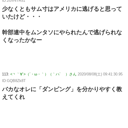
ID:2GV4TR51
少なくともサム寸はアメリカに逃げると思って
いたけど・・・
幹部連中をムンタソにやられたんで逃げられな
くなったかなー
113:
<丶｀∀´>（´・ω・｀）（｀ハ´ ）さん
2020/08/08(土) 09:41:30.95
ID:GQB8Zk8T
バカなオレに「ダンピング」を分かりやすく教
えてくれ