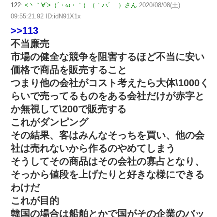
122:
<丶｀∀´>（´・ω・｀）（｀ハ´ ）さん
2020/08/08(土)
09:55:21.92 ID:idN91X1x
>>113
不当廉売
市場の健全な競争を阻害するほど不当に安い
価格で商品を販売すること
つまり他の会社がコスト考えたら大体\1000く
らいで売ってるものをある会社だけが赤字と
か無視して\200で販売する
これがダンピング
その結果、客はみんなそっちを買い、他の会
社は売れないから作るのやめてしまう
そうしてその商品はその会社の寡占となり、
そっから値段を上げたりと好きな様にできる
わけだ
これが目的
韓国の場合は船舶とかで国がその企業のバッ