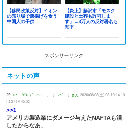
【移民政策反対】イオン
【炎上】藤沢市「モスク
の売り場で唐揚げを食う
建設と土葬も許可しま
中国人の子供
す」→3万人の反対署名も
却下
スポンサーリンク
ネットの声
25:
<丶｀∀´>（´・ω・｀）（｀ハ´ ）さん
2020/08/08(土) 08:10:14.10
ID:37TMHS0C
>>1
アメリカ製造業にダメージ与えたNAFTAも潰
したからなあ、