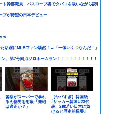
ート幹部職員、バスローブ姿でタバコを吸いながら説明 県が聞
ープが待望の日本デビュー
ｗｗ
せた活躍にMLBファン騒然！←「一体いくつなんだ！」（海外
ナシオン、第7号同点ソロホームラン！！！！！！！！！！！！！
止
警察がスーパーで暴れ
【ヤバすぎ】韓国紙
る刃物男を射殺「発砲
｢サッカー韓国U23代
は適正か？」
表、2歳若い日本に負
けると歴史的屈辱｣