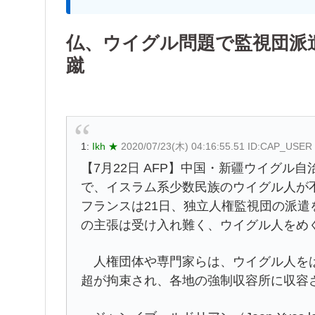
仏、ウイグル問題で監視団派
蹴
1:
Ikh ★
2020/07/23(木) 04:16:55.51 ID:CAP_USER
【7月22日 AFP】中国・新疆ウイグル自治区（Xinj
で、イスラム系少数民族のウイグル人が
フランスは21日、独立人権監視団の派遣
の主張は受け入れ難く、ウイグル人をめ
人権団体や専門家らは、ウイグル人をは
超が拘束され、各地の強制収容所に収容