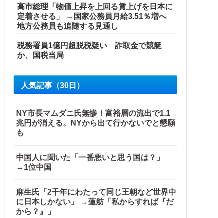
高市総理「物価上昇を上回る賃上げを日本に
定着させる」 →国家公務員月給3.51％増へ
地方公務員も追随する見通し
税務署員1億円超脱税疑い 詐取金で競艇
か、国税当局
人気記事（30日）
NY市長マムダニ氏無惨！富裕層の流出で1.1
兆円が消える。NYから出て行かないでと懇願
も
中国人に聞いた「一番悪いと思う国は？」
→1位中国
麻生氏「2千年にわたって同じ王朝など世界中
に日本しかない」 →蓮舫「私からすれば『だ
から？』」