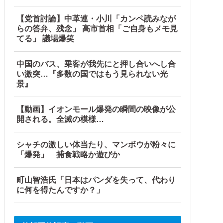
【党首討論】中革連・小川「カンペ読みなが
らの答弁、残念」 高市首相「ご自身もメモ見
てる」 議場爆笑
中国のバス、乗客が我先にと押し合いへし合
い激突…『多数の国ではもう見られない光
景』
【動画】イオンモール爆発の瞬間の映像が公
開される。全滅の模様…
シャチの激しい体当たり、マンボウが粉々に
「爆発」 捕食戦略か遊びか
町山智浩氏「日本はパンダを失って、代わり
 w
に何を得たんですか？」