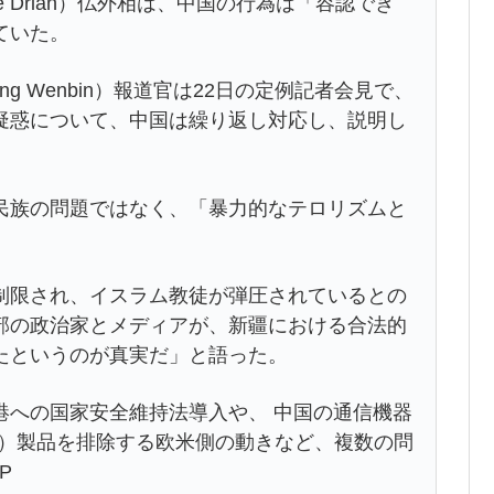
le Drian）仏外相は、中国の行為は「容認でき
ていた。
 Wenbin）報道官は22日の定例記者会見で、
疑惑について、中国は繰り返し対応し、説明し
族の問題ではなく、「暴力的なテロリズムと
。
限され、イスラム教徒が弾圧されているとの
部の政治家とメディアが、新疆における合法的
たというのが真実だ」と語った。
への国家安全維持法導入や、 中国の通信機器
ei）製品を排除する欧米側の動きなど、複数の問
P