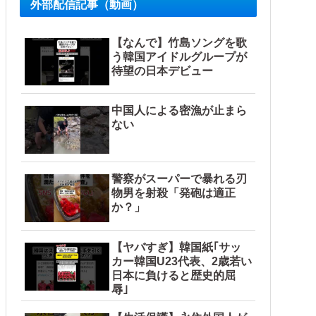
外部配信記事（動画）
き取りへ
【なんで】竹島ソングを歌
う韓国アイドルグループが
待望の日本デビュー
中国人による密漁が止まら
ない
の反応）
！！他
警察がスーパーで暴れる刃
物男を射殺「発砲は適正
か？」
【ヤバすぎ】韓国紙｢サッ
カー韓国U23代表、2歳若い
日本に負けると歴史的屈
辱｣