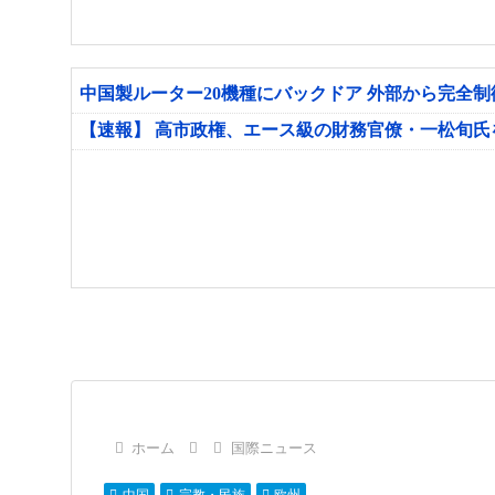
中国製ルーター20機種にバックドア 外部から完全
【速報】 高市政権、エース級の財務官僚・一松旬
ホーム
国際ニュース
中国
宗教・民族
欧州