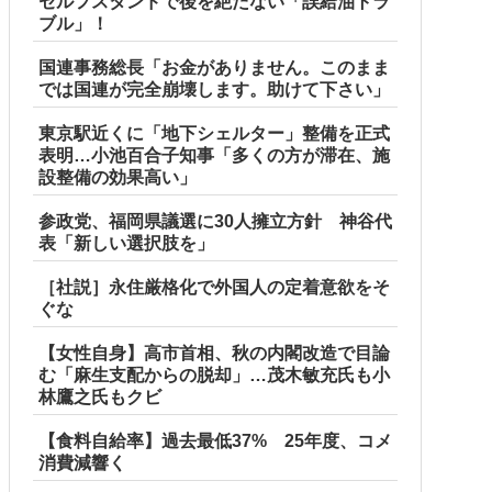
セルフスタンドで後を絶たない「誤給油トラ
ブル」！
国連事務総長「お金がありません。このまま
では国連が完全崩壊します。助けて下さい」
東京駅近くに「地下シェルター」整備を正式
表明…小池百合子知事「多くの方が滞在、施
設整備の効果高い」
参政党、福岡県議選に30人擁立方針 神谷代
表「新しい選択肢を」
［社説］永住厳格化で外国人の定着意欲をそ
ぐな
【女性自身】高市首相、秋の内閣改造で目論
む「麻生支配からの脱却」…茂木敏充氏も小
林鷹之氏もクビ
【食料自給率】過去最低37% 25年度、コメ
消費減響く