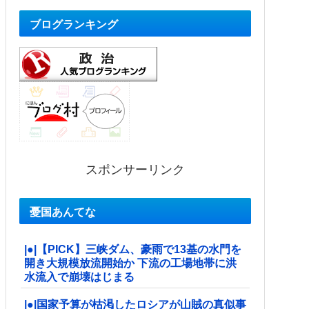
ブログランキング
スポンサーリンク
憂国あんてな
|●|【PICK】三峡ダム、豪雨で13基の水門を
開き大規模放流開始か 下流の工場地帯に洪
水流入で崩壊はじまる
|●|国家予算が枯渇したロシアが山賊の真似事