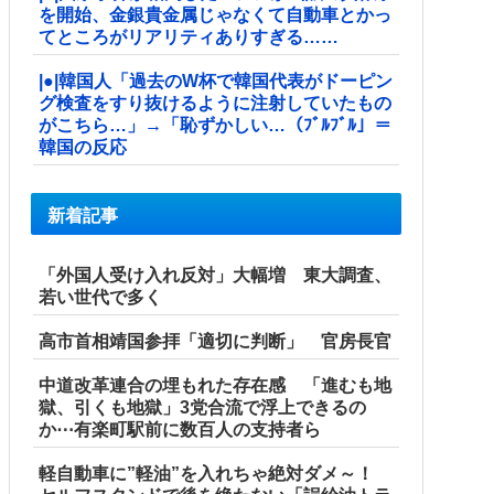
を開始、金銀貴金属じゃなくて自動車とかっ
てところがリアリティありすぎる……
|●|韓国人「過去のW杯で韓国代表がドーピン
グ検査をすり抜けるように注射していたもの
がこちら…」→「恥ずかしい…（ﾌﾞﾙﾌﾞﾙ」＝
韓国の反応
新着記事
「外国人受け入れ反対」大幅増 東大調査、
若い世代で多く
高市首相靖国参拝「適切に判断」 官房長官
中道改革連合の埋もれた存在感 「進むも地
獄、引くも地獄」3党合流で浮上できるの
か⋯有楽町駅前に数百人の支持者ら
軽自動車に”軽油”を入れちゃ絶対ダメ～！