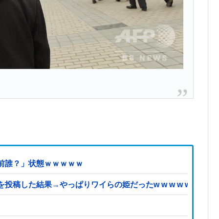
前誰？」状態ｗｗｗｗｗ
た結果→やっぱりワイらの姫だったw w w w w w w w w