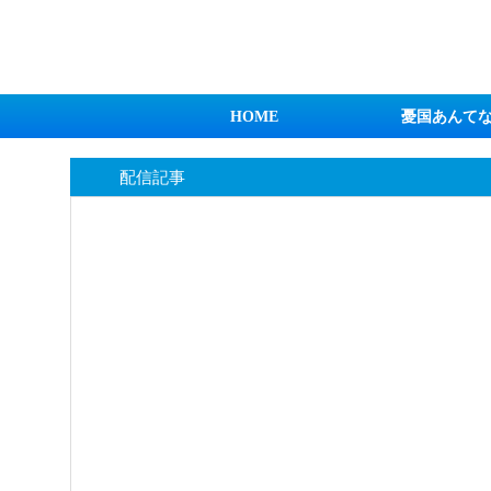
日本第一！ニュース録
HOME
憂国あんて
配信記事