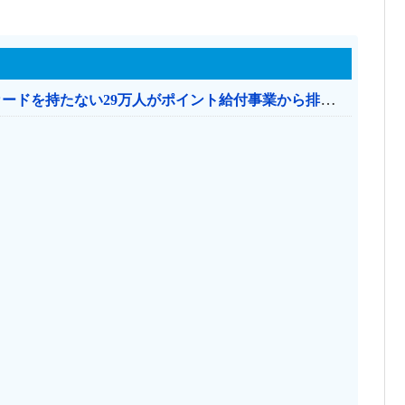
共産党「これは酷い…京都市でマイナンバーカードを持たない29万人がポイント給付事業から排除された」