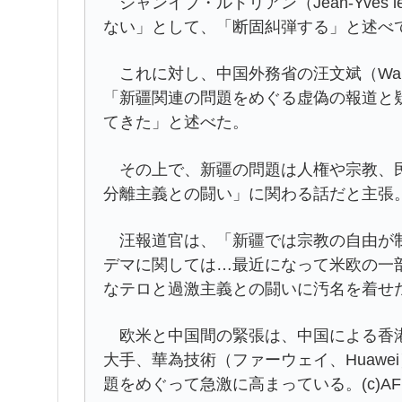
ジャンイブ・ルドリアン（Jean-Yves 
ない」として、「断固糾弾する」と述べ
これに対し、中国外務省の汪文斌（Wang
「新疆関連の問題をめぐる虚偽の報道と
てきた」と述べた。
その上で、新疆の問題は人権や宗教、民
分離主義との闘い」に関わる話だと主張
汪報道官は、「新疆では宗教の自由が制
デマに関しては…最近になって米欧の一
なテロと過激主義との闘いに汚名を着せ
欧米と中国間の緊張は、中国による香港
大手、華為技術（ファーウェイ、Huaw
題をめぐって急激に高まっている。(c)AF