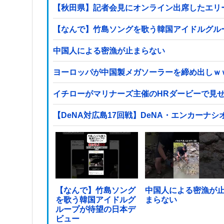
【秋田県】記者会見にオンライン出席したエリ
【なんで】竹島ソングを歌う韓国アイドルグル
中国人による密漁が止まらない
ヨーロッパが中国製メガソーラーを締め出しｗ
イチローがマリナーズ主催のHRダービーで見
【DeNA対広島17回戦】DeNA・エンカー
【なんで】竹島ソング
中国人による密漁が
を歌う韓国アイドルグ
まらない
ループが待望の日本デ
ビュー