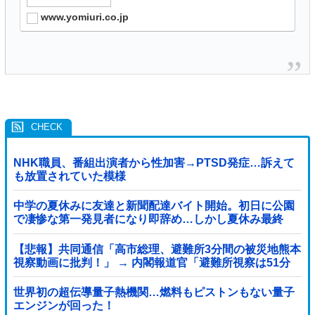
www.yomiuri.co.jp
NHK職員、番組出演者から性加害→PTSD発症…訴えて
も放置されていた模様
中学の夏休みに友達と新聞配達バイト開始。初日に公園
で凄惨な第一発見者になり即辞め…しかし夏休み最終
日、バイトを続けた友人の身に起きた「更なる悲劇」←
このバイト先、呪われすぎだろ
【悲報】共同通信「高市総理、避難所3分間の被災地熊本
視察動画に批判！」 → 内閣報道官「避難所視察は51分
間！大変な状況の中で、1時間近く受け入...
世界初の超伝導量子熱機関…燃料もピストンもない量子
エンジンが回った！