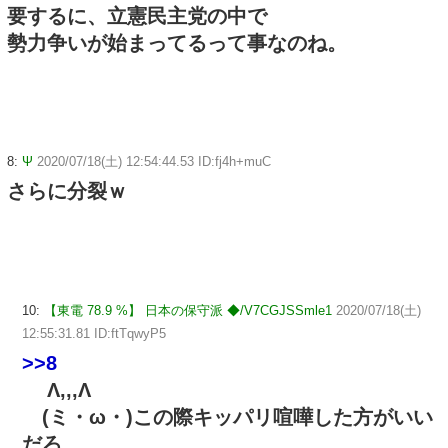
要するに、立憲民主党の中で
勢力争いが始まってるって事なのね。
8:
Ψ
2020/07/18(土) 12:54:44.53 ID:fj4h+muC
さらに分裂ｗ
10:
【東電 78.9 %】 日本の保守派 ◆/V7CGJSSmle1
2020/07/18(土)
12:55:31.81 ID:ftTqwyP5
>>8
Λ,,,Λ
(ミ・ω・)この際キッパリ喧嘩した方がいい
だろ