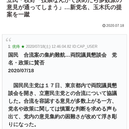
意見が通ってしまう」…新党名、玉木氏の提
案を一蹴
2020.07.18
1:
疣痔 ★
2020/07/18(土) 12:46:04.82 ID:CAP_USER
国民 合流案の集約難航…両院議員懇談会 党
名・政策に賛否
2020/07/18
国民民主党は１７日、東京都内で両院議員懇
談会を開き、立憲民主党との合流について協議
した。合流を容認する意見が多数上がる一方、
党名や政策に関しては慎重な判断を求める声も
出て、党内の意見集約の困難さが改めて浮き彫
りになった。