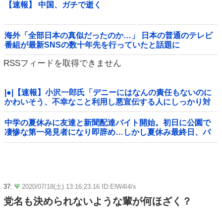
【速報】 中国、ガチで逝く
海外「全部日本の真似だったのか…」 日本の普通のテレビ
番組が最新SNSの数十年先を行っていたと話題に
RSSフィードを取得できません
|●|【速報】小沢一郎氏「デニーにはなんの責任もないのに
かわいそう、不幸なこと利用し悪宣伝する人にしっかり対
応を」
中学の夏休みに友達と新聞配達バイト開始。初日に公園で
凄惨な第一発見者になり即辞め…しかし夏休み最終日、バ
イトを続けた友人の身に起きた「更なる悲劇」←このバイ
ト先、呪われすぎだろ
37:
Ψ
2020/07/18(土) 13:16:23.16 ID:ElW4I4/x
党名も決められないような輩が何ほざく？