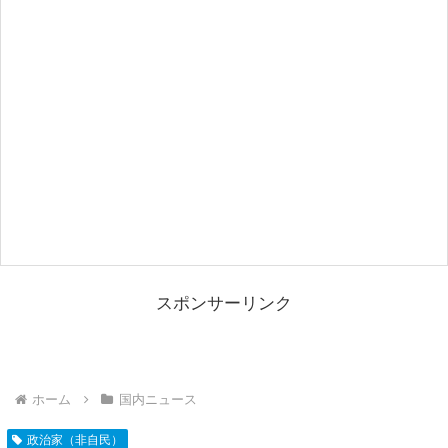
スポンサーリンク
ホーム
国内ニュース
政治家（非自民）