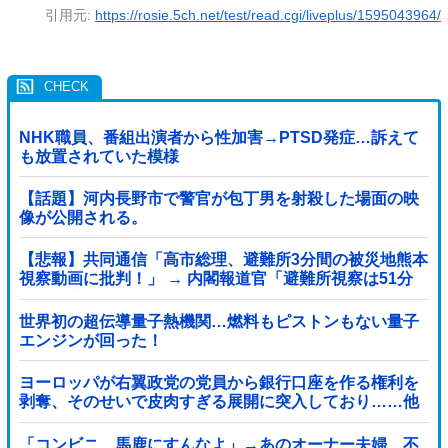
引用元:
https://rosie.5ch.net/test/read.cgi/liveplus/1595043964/
NHK職員、番組出演者から性加害→PTSD発症…訴えて
も放置されていた模様
【話題】河内長野市で警官が包丁男を射殺した場面の映
像が公開される。
【悲報】共同通信「高市総理、避難所3分間の被災地熊本
視察動画に批判！」 → 内閣報道官「避難所視察は51分
間！大変な状況の中で、1時間近く受け入...
世界初の超伝導量子熱機関…燃料もピストンもない量子
エンジンが回った！
ヨーロッパが右翼政党の党員から銀行口座を作る権利を
剥奪、そのせいで皮肉すぎる展開に突入しており……他
「コンビニ、馬鹿にすんなよ」→あのオーナー夫婦、不