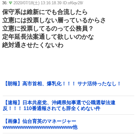
36:
Ψ
2020/07/18(土) 13:16:18.39 ID:of6qv28/
保守系は維新にでも合流したら
立憲には投票しない層っているからさ
立憲に投票してるのって公務員？
定年延長法案通して欲しいのかな
絶対通させたくないわ
【朗報】高市首相、爆乳化！！！ サナ活待ったなし！
【速報】日本共産党、沖縄県知事選で公職選挙法違
反！！！ 110番通報されても辞全くめない件
【画像】仙台育英のマネージャー
wwwwwwwwwwwwwwwwwww他