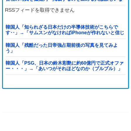
かったのか」「あまりにも愕然としていま...
RSSフィードを取得できません
韓国人「知られざる日本だけの半導体技術がこちらで
す‥」→「サムスンがなければiPhoneが作れないと信じ
ていたのに‥」
韓国人「残酷だった日帝強占期前後の写真を見てみよ
う」
韓国人「PSG、日本の鈴木彩艶に約60億円で正式オファ
ー・・・」→「あいつがそれほどなのか（ブルブル）」
「レギュラーとして出れるとは思わないけど、それでも
やっぱり羨ましいね」