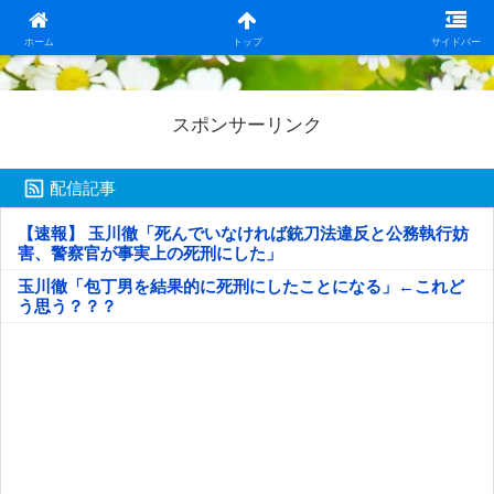
日本第一！ニュース録
ホーム
トップ
サイドバー
スポンサーリンク
配信記事
【速報】 玉川徹「死んでいなければ銃刀法違反と公務執行妨
害、警察官が事実上の死刑にした」
玉川徹「包丁男を結果的に死刑にしたことになる」←これど
う思う？？？