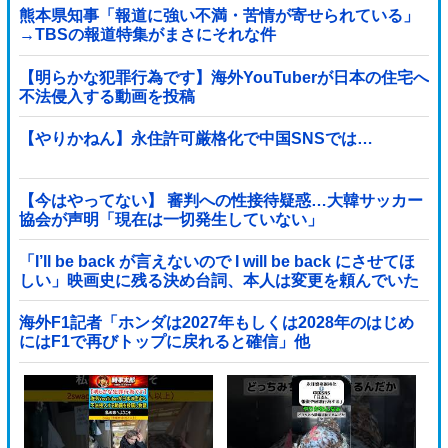
熊本県知事「報道に強い不満・苦情が寄せられている」
→TBSの報道特集がまさにそれな件
【明らかな犯罪行為です】海外YouTuberが日本の住宅へ
不法侵入する動画を投稿
【やりかねん】永住許可厳格化で中国SNSでは…
【今はやってない】 審判への性接待疑惑…大韓サッカー
協会が声明「現在は一切発生していない」
「I’ll be back が言えないので I will be back にさせてほ
しい」映画史に残る決め台詞、本人は変更を頼んでいた
海外F1記者「ホンダは2027年もしくは2028年のはじめ
にはF1で再びトップに戻れると確信」他