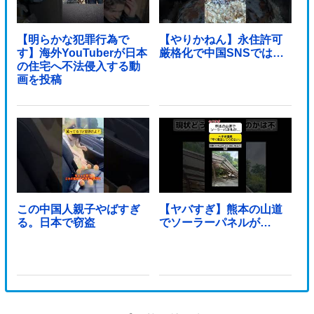
【明らかな犯罪行為で
【やりかねん】永住許可
す】海外YouTuberが日本
厳格化で中国SNSでは…
の住宅へ不法侵入する動
画を投稿
この中国人親子やばすぎ
【ヤバすぎ】熊本の山道
る。日本で窃盗
でソーラーパネルが…