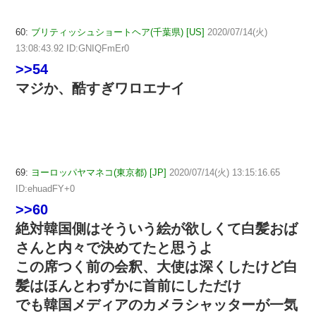
60:
ブリティッシュショートヘア(千葉県) [US]
2020/07/14(火)
13:08:43.92 ID:GNIQFmEr0
>>54
マジか、酷すぎワロエナイ
69:
ヨーロッパヤマネコ(東京都) [JP]
2020/07/14(火) 13:15:16.65
ID:ehuadFY+0
>>60
絶対韓国側はそういう絵が欲しくて白髪おば
さんと内々で決めてたと思うよ
この席つく前の会釈、大使は深くしたけど白
髪はほんとわずかに首前にしただけ
でも韓国メディアのカメラシャッターが一気