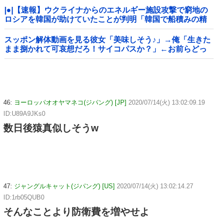
|●|【速報】ウクライナからのエネルギー施設攻撃で窮地の
ロシアを韓国が助けていたことが判明「韓国で船積みの精
製油3万トンがロシア行き」
スッポン解体動画を見る彼女「美味しそう♪」→俺「生きた
まま捌かれて可哀想だろ！サイコパスか？」←お前らどっ
ち？
46:
ヨーロッパオオヤマネコ(ジパング) [JP]
2020/07/14(火) 13:02:09.19
ID:U89A9JKs0
数日後猿真似しそうw
47:
ジャングルキャット(ジパング) [US]
2020/07/14(火) 13:02:14.27
ID:1rb05QUB0
そんなことより防衛費を増やせよ