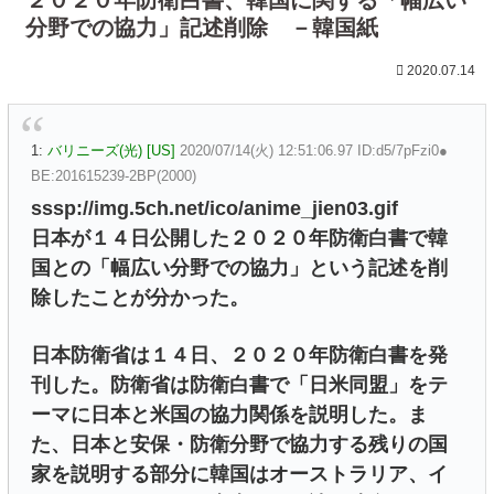
分野での協力」記述削除 －韓国紙
2020.07.14
1:
バリニーズ(光) [US]
2020/07/14(火) 12:51:06.97 ID:d5/7pFzi0●
BE:201615239-2BP(2000)
sssp://img.5ch.net/ico/anime_jien03.gif
日本が１４日公開した２０２０年防衛白書で韓
国との「幅広い分野での協力」という記述を削
除したことが分かった。
日本防衛省は１４日、２０２０年防衛白書を発
刊した。防衛省は防衛白書で「日米同盟」をテ
ーマに日本と米国の協力関係を説明した。ま
た、日本と安保・防衛分野で協力する残りの国
家を説明する部分に韓国はオーストラリア、イ