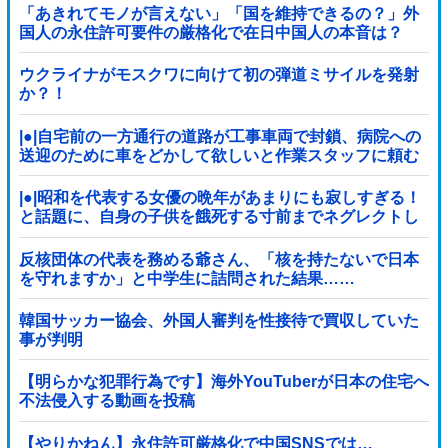
た！」ｗｗｗｗｗ
「あきれてモノが言えない」「国を維持できるの？」外
国人の永住許可要件の厳格化で在日中国人の本音は？
ウクライナがモスクワに向けて初の弾道ミサイルを発射
か？！
|●|自宅前の一方通行の道路が工事車両で封鎖、病院への
送迎のために車をどかして欲しいと作業スタッフに頼む
と……
|●|昭和を代表する女優の晩年があまりにも寂しすぎる！
と話題に、自身の子供を餓死する寸前までネグレクトし
た挙句……
反核団体の代表を務める爺さん、「核を持たないで日本
を守れますか」と中学生に詰問された結果……
韓国サッカー協会、外国人審判を性接待で買収していた
事が判明
【明らかな犯罪行為です】海外YouTuberが日本の住宅へ
不法侵入する動画を投稿
【やりかねん】永住許可厳格化で中国SNSでは…