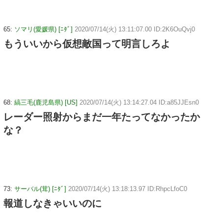
65:
ソマリ(愛媛県) [ﾆﾀﾞ]
2020/07/14(火) 13:11:07.00 ID:2K6OuQvj0
もういいから仮想敵国って明言しろよ
68:
縞三毛(鹿児島県) [US]
2020/07/14(火) 13:14:27.04 ID:a85JJEsn0
レーダー照射からまだ一年たってなかったか
な？
73:
サーバル(茸) [ﾆﾀﾞ]
2020/07/14(火) 13:18:13.97 ID:RhpcLfoC0
報道しなきゃいいのに