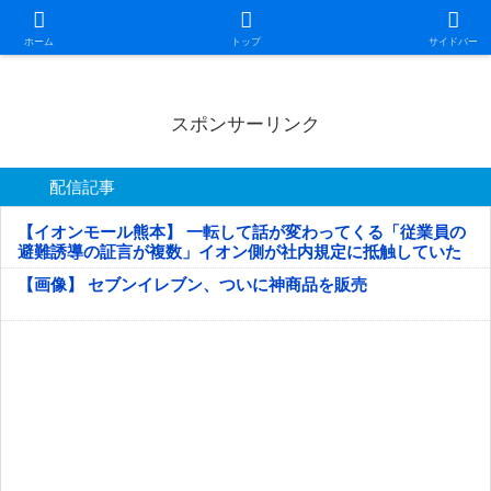
日本第一！ニュース録
ホーム
トップ
サイドバー
スポンサーリンク
配信記事
【イオンモール熊本】 一転して話が変わってくる「従業員の
避難誘導の証言が複数」イオン側が社内規定に抵触していた
疑い
【画像】 セブンイレブン、ついに神商品を販売