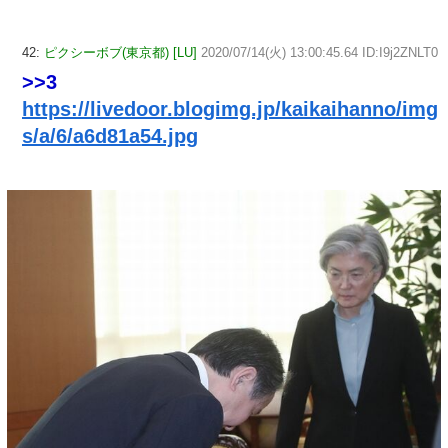
42:
ピクシーボブ(東京都) [LU]
2020/07/14(火) 13:00:45.64 ID:I9j2ZNLT0
>>3
https://livedoor.blogimg.jp/kaikaihanno/img
s/a/6/a6d81a54.jpg