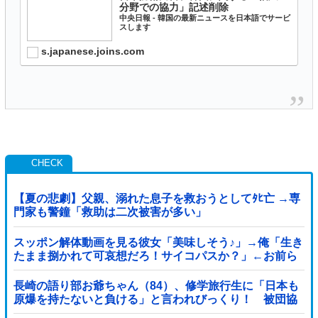
分野での協力」記述削除
中央日報 - 韓国の最新ニュースを日本語でサービ
スします
s.japanese.joins.com
【夏の悲劇】父親、溺れた息子を救おうとしてﾀﾋ亡 →専
門家も警鐘「救助は二次被害が多い」
スッポン解体動画を見る彼女「美味しそう♪」→俺「生き
たまま捌かれて可哀想だろ！サイコパスか？」←お前ら
どっち？
長崎の語り部お爺ちゃん（84）、修学旅行生に「日本も
原爆を持たないと負ける」と言われびっくり！ 被団協
代表（85）も中学生に「核を持たないで日本...