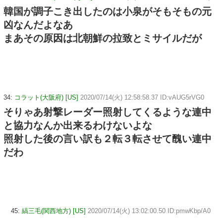
韓国が調子こき出したのは小泉がそもそもの元
凶なんだよなあ
まあその原因は北朝鮮の拉致とミサイルだが
34:
コラット(大阪府) [US]
2020/07/14(火) 12:58:58.37 ID:vAUG5rVG0
そりゃあ射撃レーダー照射してくるような連中
と協力なんか出来るわけないよな
照射した後の言い訳も２転３転させて醜い連中
だわ
45:
縞三毛(関西地方) [US]
2020/07/14(火) 13:02:00.50 ID:pmwKbp/A0