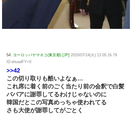
54:
ヨーロッパヤマネコ(東京都) [JP]
2020/07/14(火) 13:05:16.79
ID:ehuadFY+0
>>42
この切り取りも酷いよなぁ…
これ席に着く前のごく当たり前の会釈で白髪
ババアに謝罪してるわけじゃないのに
韓国だとこの写真めっちゃ使われてる
さも大使が謝罪してがごとく