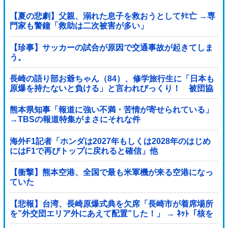
【夏の悲劇】父親、溺れた息子を救おうとしてﾀﾋ亡 →専
門家も警鐘「救助は二次被害が多い」
【珍事】サッカーの試合が原因で交通事故が起きてしま
う。
長崎の語り部お爺ちゃん（84）、修学旅行生に「日本も
原爆を持たないと負ける」と言われびっくり！ 被団協
代表（85）も中学生に「核を持たないで日本...
熊本県知事「報道に強い不満・苦情が寄せられている」
→TBSの報道特集がまさにそれな件
海外F1記者「ホンダは2027年もしくは2028年のはじめ
にはF1で再びトップに戻れると確信」他
【衝撃】熊本空港、全国で最も米軍機が来る空港になっ
ていた
【悲報】台湾、長崎原爆式典を欠席「長崎市が着席場所
を”外交団エリア外にあえて配置”した！」 → ﾈｯﾄ「核を
持つ中国に屈指した！」「失礼すぎ」「台湾は筋通し