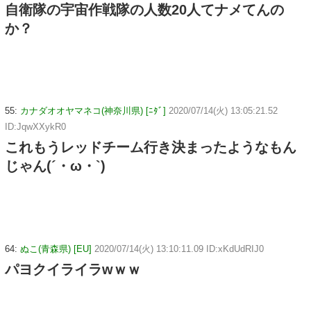
自衛隊の宇宙作戦隊の人数20人てナメてんの
か？
55:
カナダオオヤマネコ(神奈川県) [ﾆﾀﾞ]
2020/07/14(火) 13:05:21.52
ID:JqwXXykR0
これもうレッドチーム行き決まったようなもん
じゃん(´・ω・`)
64:
ぬこ(青森県) [EU]
2020/07/14(火) 13:10:11.09 ID:xKdUdRIJ0
パヨクイライラwｗｗ