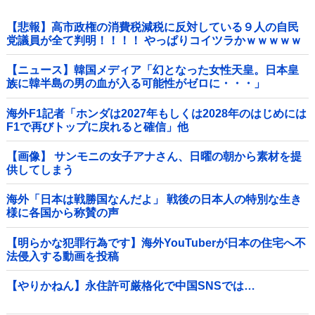
【悲報】高市政権の消費税減税に反対している９人の自民
党議員が全て判明！！！！ やっぱりコイツラかｗｗｗｗｗ
【ニュース】韓国メディア「幻となった女性天皇。日本皇
族に韓半島の男の血が入る可能性がゼロに・・・」
海外F1記者「ホンダは2027年もしくは2028年のはじめには
F1で再びトップに戻れると確信」他
【画像】 サンモニの女子アナさん、日曜の朝から素材を提
供してしまう
海外「日本は戦勝国なんだよ」 戦後の日本人の特別な生き
様に各国から称賛の声
【明らかな犯罪行為です】海外YouTuberが日本の住宅へ不
法侵入する動画を投稿
【やりかねん】永住許可厳格化で中国SNSでは…