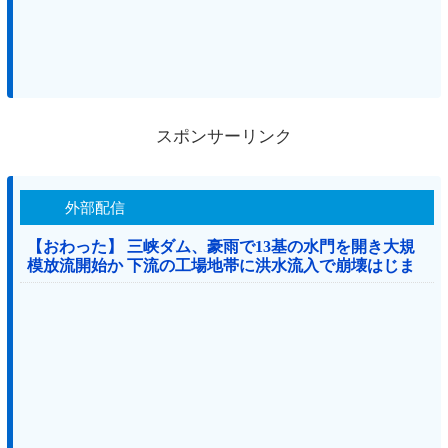
スポンサーリンク
外部配信
【おわった】 三峡ダム、豪雨で13基の水門を開き大規
模放流開始か 下流の工場地帯に洪水流入で崩壊はじま
る