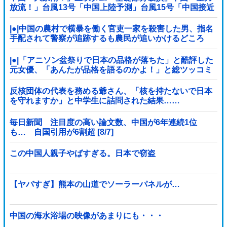
放流！」台風13号「中国上陸予測」台風15号「中国接近
（画像」中国「台風同時上陸！（穀物生産が壊滅危機」
→
|●|中国の農村で横暴を働く官吏一家を殺害した男、指名
手配されて警察が追跡するも農民が追いかけるどころ
か……
|●|「アニソン盆祭りで日本の品格が落ちた」と酷評した
元女優、「あんたが品格を語るのかよ！」と総ツッコミ
を食らってしまい……
反核団体の代表を務める爺さん、「核を持たないで日本
を守れますか」と中学生に詰問された結果……
毎日新聞 注目度の高い論文数、中国が6年連続1位
も… 自国引用が6割超 [8/7]
この中国人親子やばすぎる。日本で窃盗
【ヤバすぎ】熊本の山道でソーラーパネルが…
中国の海水浴場の映像があまりにも・・・