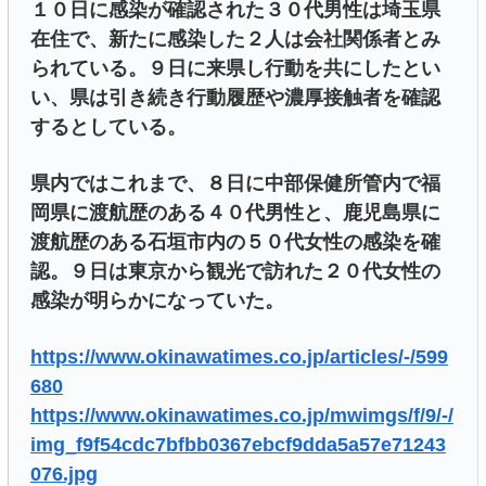
１０日に感染が確認された３０代男性は埼玉県
在住で、新たに感染した２人は会社関係者とみ
られている。９日に来県し行動を共にしたとい
い、県は引き続き行動履歴や濃厚接触者を確認
するとしている。
県内ではこれまで、８日に中部保健所管内で福
岡県に渡航歴のある４０代男性と、鹿児島県に
渡航歴のある石垣市内の５０代女性の感染を確
認。９日は東京から観光で訪れた２０代女性の
感染が明らかになっていた。
https://www.okinawatimes.co.jp/articles/-/599
680
https://www.okinawatimes.co.jp/mwimgs/f/9/-/
img_f9f54cdc7bfbb0367ebcf9dda5a57e71243
076.jpg