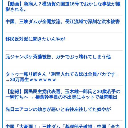
【動画】急病人？横須賀の国道16号でおかしな事故が撮
影される。
中国、三峡ダムが全開放流。長江流域で深刻な洪水被害
移民反対派に聞きたいんやが
元ジャンポケ斉藤被告、ガチでぶっ壊れてしまう他
タトゥー彫り師さん「刺青入れてる奴は全員バカです」
→30万再生ｗｗｗｗｗｗ
【悲報】国民民主党代表選、玉木雄一郎氏と30歳若手の
一騎打ちへ → 榛葉幹事長の不出馬にネットで疑問噴出
ｗｗｗｗｗｗｗｗｗｗｗｗｗｗｗ
先日エアコンの効きが悪いと右往左往してた奴やが
中国「大豪雨！」三峡ダム「基礎部分破損」中国「全力