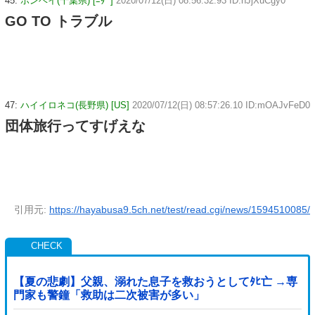
45:
ボンベイ(千葉県) [ﾆﾀﾞ]
2020/07/12(日) 08:56:32.93 ID:nJjXuCgy0
GO TO トラブル
47:
ハイイロネコ(長野県) [US]
2020/07/12(日) 08:57:26.10 ID:mOAJvFeD0
団体旅行ってすげえな
引用元:
https://hayabusa9.5ch.net/test/read.cgi/news/1594510085/
【夏の悲劇】父親、溺れた息子を救おうとしてﾀﾋ亡 →専
門家も警鐘「救助は二次被害が多い」