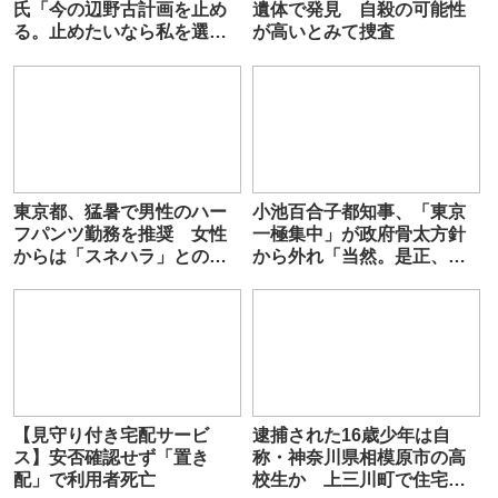
氏「今の辺野古計画を止め
遺体で発見 自殺の可能性
る。止めたいなら私を選ん
が高いとみて捜査
でほしい」
東京都、猛暑で男性のハー
小池百合子都知事、「東京
フパンツ勤務を推奨 女性
一極集中」が政府骨太方針
からは「スネハラ」との声
から外れ「当然。是正、是
も
正と言っても…」
【見守り付き宅配サービ
逮捕された16歳少年は自
ス】安否確認せず「置き
称・神奈川県相模原市の高
配」で利用者死亡
校生か 上三川町で住宅に