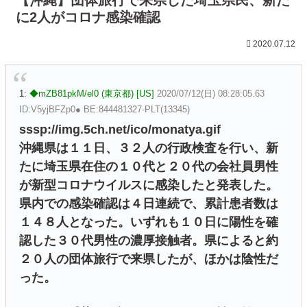
に2人がコロナ感染確認
2020.07.12
1:
◆mZB81pkM/el0 (東京都) [US]
2020/07/12(日) 08:28:05.63
ID:V5yjBFZp0● BE:844481327-PLT(13345)
sssp://img.5ch.net/ico/monatya.gif
沖縄県は１１日、３２人の行政検査を行い、新
たに埼玉県在住の１０代と２０代の会社員男性
が新型コロナウイルスに感染したと発表した。
県内での感染確認は４日連続で、累計患者数は
１４８人となった。いずれも１０日に陽性を確
認した３０代男性の濃厚接触者。県によると約
２０人の団体旅行で来県したが、ほかは陰性だ
った。