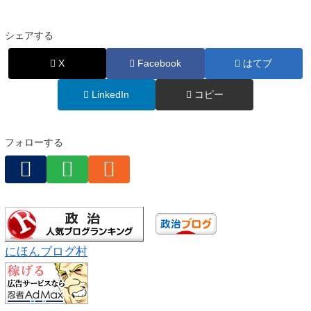
侵入し69歳女性を殺害した
疑い 栃木県警
シェアする
X
Facebook
はてブ
LinkedIn
コピー
フォローする
にほんブログ村