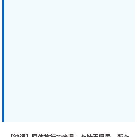
【沖縄】団体旅行で来県した埼玉県民、新た