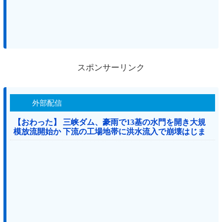
スポンサーリンク
外部配信
【おわった】 三峡ダム、豪雨で13基の水門を開き大規
模放流開始か 下流の工場地帯に洪水流入で崩壊はじま
る