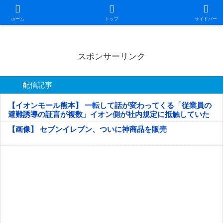
日本第一！ニュース録
ホーム
トップ
サイドバー
スポンサーリンク
配信記事
【イオンモール熊本】 一転して話が変わってくる「従業員の
避難誘導の証言が複数」イオン側が社内規定に抵触していた
疑い
【画像】 セブンイレブン、ついに神商品を販売