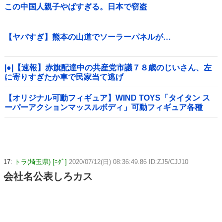
この中国人親子やばすぎる。日本で窃盗
【ヤバすぎ】熊本の山道でソーラーパネルが…
|●|【速報】赤旗配達中の共産党市議７８歳のじいさん、左
に寄りすぎたか車で民家当て逃げ
【オリジナル可動フィギュア】WIND TOYS「タイタン ス
ーパーアクションマッスルボディ」可動フィギュア各種
【予約開始】
17:
トラ(埼玉県) [ﾆﾀﾞ]
2020/07/12(日) 08:36:49.86 ID:ZJ5/CJJ10
会社名公表しろカス