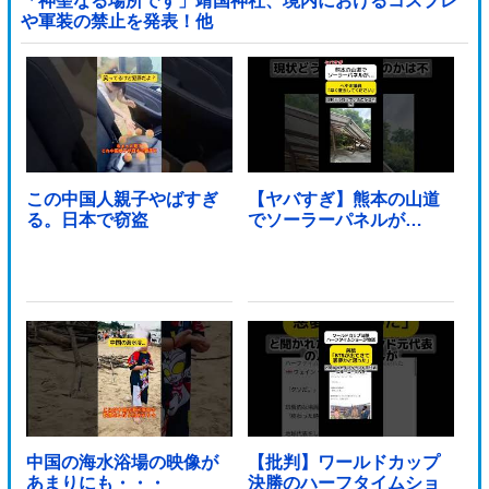
「神聖なる場所です」靖国神社、境内におけるコスプレ
や軍装の禁止を発表！他
この中国人親子やばすぎ
【ヤバすぎ】熊本の山道
る。日本で窃盗
でソーラーパネルが…
中国の海水浴場の映像が
【批判】ワールドカップ
あまりにも・・・
決勝のハーフタイムショ