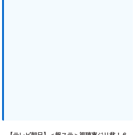
【テレビ朝日】＜報ステ＞視聴率ジリ貧！６