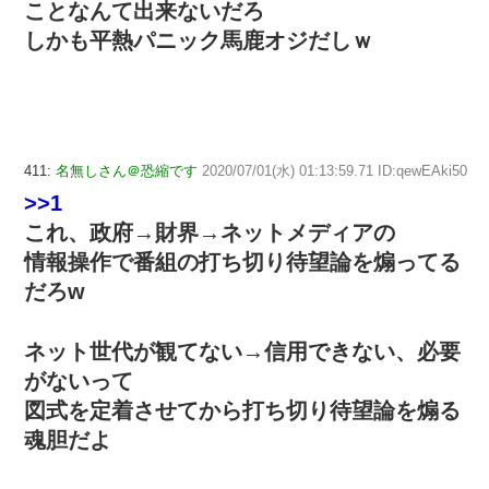
ことなんて出来ないだろ
しかも平熱パニック馬鹿オジだしｗ
411:
名無しさん＠恐縮です
2020/07/01(水) 01:13:59.71 ID:qewEAki50
>>1
これ、政府→財界→ネットメディアの
情報操作で番組の打ち切り待望論を煽ってる
だろw
ネット世代が観てない→信用できない、必要
がないって
図式を定着させてから打ち切り待望論を煽る
魂胆だよ