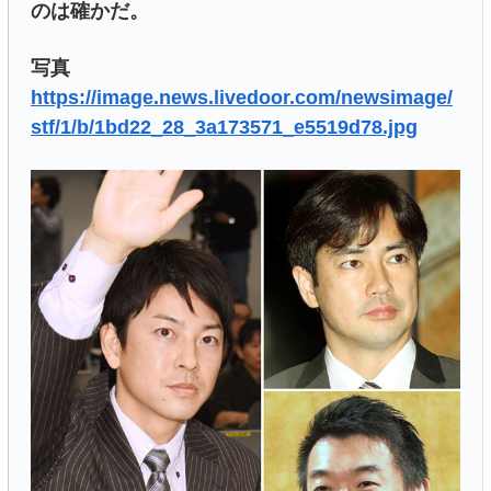
のは確かだ。
写真
https://image.news.livedoor.com/newsimage/
stf/1/b/1bd22_28_3a173571_e5519d78.jpg