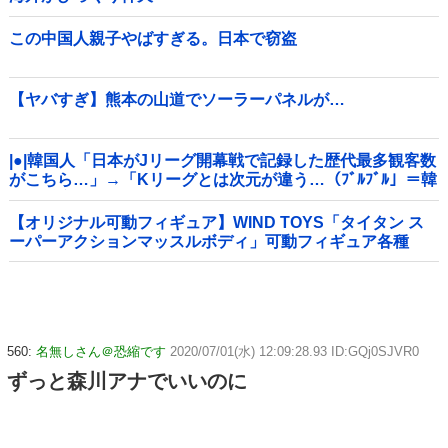
この中国人親子やばすぎる。日本で窃盗
【ヤバすぎ】熊本の山道でソーラーパネルが…
|●|韓国人「日本がJリーグ開幕戦で記録した歴代最多観客数
がこちら…」→「Kリーグとは次元が違う…（ﾌﾞﾙﾌﾞﾙ」＝韓
国の反応
【オリジナル可動フィギュア】WIND TOYS「タイタン ス
ーパーアクションマッスルボディ」可動フィギュア各種
【予約開始】
560:
名無しさん＠恐縮です
2020/07/01(水) 12:09:28.93 ID:GQj0SJVR0
ずっと森川アナでいいのに