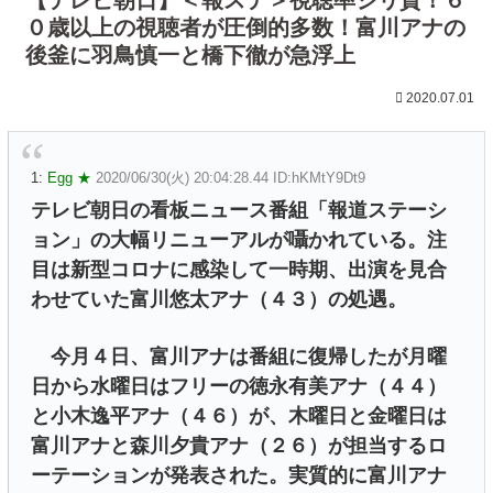
０歳以上の視聴者が圧倒的多数！富川アナの
後釜に羽鳥慎一と橋下徹が急浮上
2020.07.01
1:
Egg ★
2020/06/30(火) 20:04:28.44 ID:hKMtY9Dt9
テレビ朝日の看板ニュース番組「報道ステーシ
ョン」の大幅リニューアルが囁かれている。注
目は新型コロナに感染して一時期、出演を見合
わせていた富川悠太アナ（４３）の処遇。
今月４日、富川アナは番組に復帰したが月曜
日から水曜日はフリーの徳永有美アナ（４４）
と小木逸平アナ（４６）が、木曜日と金曜日は
富川アナと森川夕貴アナ（２６）が担当するロ
ーテーションが発表された。実質的に富川アナ