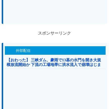
スポンサーリンク
外部配信
【おわった】 三峡ダム、豪雨で13基の水門を開き大規
模放流開始か 下流の工場地帯に洪水流入で崩壊はじま
る