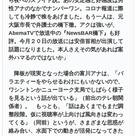
ら夜へのスライド説。あの安定感と好感度は男
性アナのなかでナンバーワン。コロナ報道に際
しても冷静で株をあげました。もう一人は、元
大阪市長で弁護士の橋下徹。アクは強いが、
AbemaTVで放送中の『NewsBAR橋下』も好
評。今月２０日の放送には安倍首相が出演して
話題になりました。本人さえその気があれば案
外ハマるのではないか」
降板が現実となった場合の富川アナは、「バ
ラエティーをやらせるわけにもいかないので、
ワシントンかニューヨーク支局でしばらく様子
を見るという話が出ている」（前出のテレ朝関
係者）。 もっとも、「話はあくまでもまだ調
整段階。仮に視聴率が上向けば風向きは変わっ
てくる」（同前）というが、さまざまな思惑が
絡み合い、水面下での動きが活発になってきた