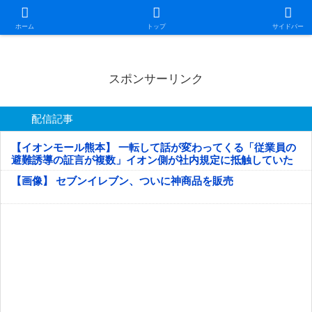
日本第一！ニュース録
ホーム
トップ
サイドバー
スポンサーリンク
配信記事
【イオンモール熊本】 一転して話が変わってくる「従業員の
避難誘導の証言が複数」イオン側が社内規定に抵触していた
疑い
【画像】 セブンイレブン、ついに神商品を販売