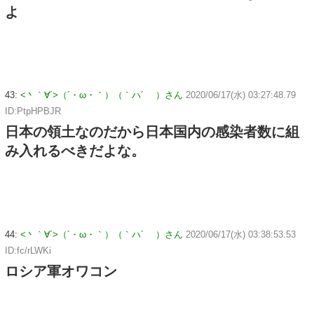
よ
43:
<丶｀∀´>（´・ω・｀）（｀ハ´ ）さん
2020/06/17(水) 03:27:48.79
ID:PtpHPBJR
日本の領土なのだから日本国内の感染者数に組
み入れるべきだよな。
44:
<丶｀∀´>（´・ω・｀）（｀ハ´ ）さん
2020/06/17(水) 03:38:53.53
ID:fc/rLWKi
ロシア軍オワコン