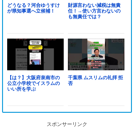
どうなる？河合ゆうすけ
財源言わない減税は無責
が県知事選へ立候補！
任！→使い方言わないの
も無責任では？
【は？】大阪府泉南市の
千葉県 ムスリムの礼拝 拒
公立小学校でイスラムの
否
いい所を学ぶ
スポンサーリンク