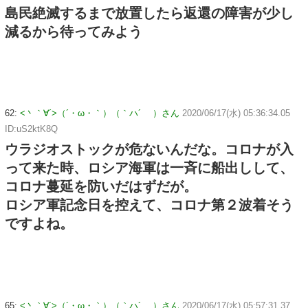
島民絶滅するまで放置したら返還の障害が少し
減るから待ってみよう
62:
<丶｀∀´>（´・ω・｀）（｀ハ´ ）さん
2020/06/17(水) 05:36:34.05
ID:uS2ktK8Q
ウラジオストックが危ないんだな。コロナが入
って来た時、ロシア海軍は一斉に船出しして、
コロナ蔓延を防いだはずだが。
ロシア軍記念日を控えて、コロナ第２波着そう
ですよね。
65:
<丶｀∀´>（´・ω・｀）（｀ハ´ ）さん
2020/06/17(水) 05:57:31.37