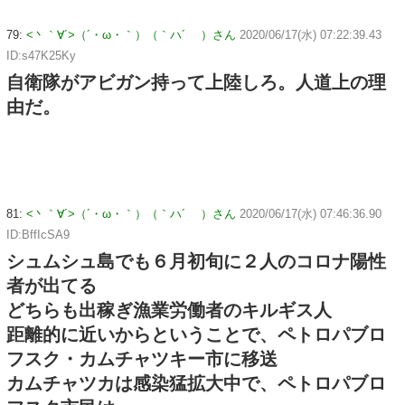
79:
<丶｀∀´>（´・ω・｀）（｀ハ´ ）さん
2020/06/17(水) 07:22:39.43
ID:s47K25Ky
自衛隊がアビガン持って上陸しろ。人道上の理
由だ。
81:
<丶｀∀´>（´・ω・｀）（｀ハ´ ）さん
2020/06/17(水) 07:46:36.90
ID:BffIcSA9
シュムシュ島でも６月初旬に２人のコロナ陽性
者が出てる
どちらも出稼ぎ漁業労働者のキルギス人
距離的に近いからということで、ペトロパブロ
フスク・カムチャツキー市に移送
カムチャツカは感染猛拡大中で、ペトロパブロ