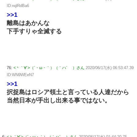
ID:nqlRdBa6
>>1
離島はあかんな
下手すりゃ全滅する
76:
<丶｀∀´>（´・ω・｀）（｀ハ´ ）さん
2020/06/17(水) 06:53:47.39
ID:WN9WEeN7
>>1
択捉島はロシア領土と言っている人達だから
当然日本が手出し出来る事ではない。
6:
<丶｀∀´>（´・ω・｀）（｀ハ´ ）さん
2020/06/17(水) 01:44:20.75