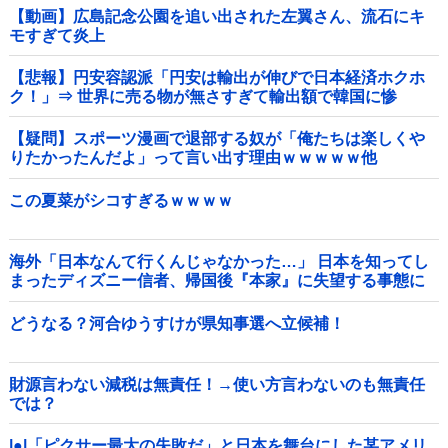
【動画】広島記念公園を追い出された左翼さん、流石にキ
モすぎて炎上
【悲報】円安容認派「円安は輸出が伸びで日本経済ホクホ
ク！」⇒ 世界に売る物が無さすぎて輸出額で韓国に惨
敗・・・
【疑問】スポーツ漫画で退部する奴が「俺たちは楽しくや
りたかったんだよ」って言い出す理由ｗｗｗｗｗ他
この夏菜がシコすぎるｗｗｗｗ
海外「日本なんて行くんじゃなかった…」 日本を知ってし
まったディズニー信者、帰国後『本家』に失望する事態に
どうなる？河合ゆうすけが県知事選へ立候補！
財源言わない減税は無責任！→使い方言わないのも無責任
では？
|●|「ピクサー最大の失敗だ」と日本を舞台にした某アメリ