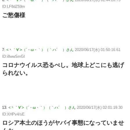
ID:LF8dZ59m
ご愁傷様
7:
<丶｀∀´>（´・ω・｀）（｀ハ´ ）さん
2020/06/17(水) 01:50:16.61
ID:i8wwSmGI
コロナウイルス恐るべし。地球上どこにも逃げ
られない。
13:
<丶｀∀´>（´・ω・｀）（｀ハ´ ）さん
2020/06/17(水) 02:01:19.30
ID:XHPv4/sE
ロシア本土のほうがヤバイ事態になっていませ