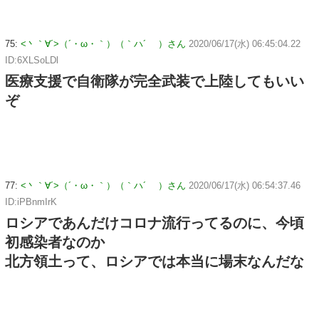
75:
<丶｀∀´>（´・ω・｀）（｀ハ´ ）さん
2020/06/17(水) 06:45:04.22
ID:6XLSoLDl
医療支援で自衛隊が完全武装で上陸してもいい
ぞ
77:
<丶｀∀´>（´・ω・｀）（｀ハ´ ）さん
2020/06/17(水) 06:54:37.46
ID:iPBnmIrK
ロシアであんだけコロナ流行ってるのに、今頃
初感染者なのか
北方領土って、ロシアでは本当に場末なんだな