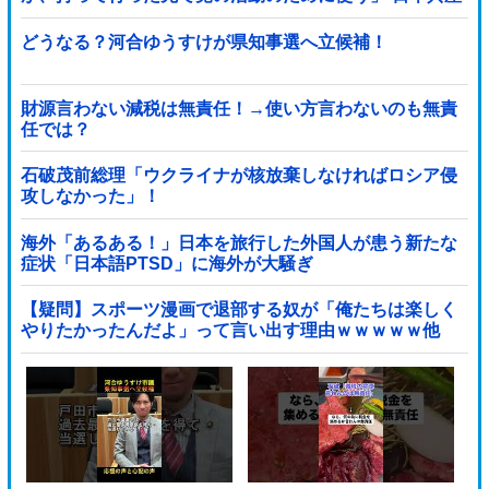
党「事実ではありません」
どうなる？河合ゆうすけが県知事選へ立候補！
財源言わない減税は無責任！→使い方言わないのも無責
任では？
石破茂前総理「ウクライナが核放棄しなければロシア侵
攻しなかった」！
海外「あるある！」日本を旅行した外国人が患う新たな
症状「日本語PTSD」に海外が大騒ぎ
【疑問】スポーツ漫画で退部する奴が「俺たちは楽しく
やりたかったんだよ」って言い出す理由ｗｗｗｗｗ他