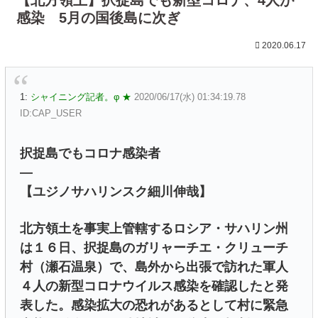
感染 5月の国後島に次ぎ
2020.06.17
1:
シャイニング記者。φ ★
2020/06/17(水) 01:34:19.78
ID:CAP_USER
択捉島でもコロナ感染者
—
【ユジノサハリンスク細川伸哉】
北方領土を事実上管轄するロシア・サハリン州
は１６日、択捉島のガリャーチエ・クリューチ
村（瀬石温泉）で、島外から出張で訪れた軍人
４人の新型コロナウイルス感染を確認したと発
表した。感染拡大の恐れがあるとして村に緊急