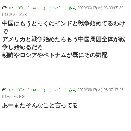
67:
<丶｀∀´>（´・ω・｀）（｀ハ´ ）さん
2020/06/17(水) 06:00:05.36
ID:CPMzaYdX
中国はもうとっくにインドと戦争始めてるわけ
で
アメリカと戦争始めたらもう中国周囲全体が戦
争し始めるだろ
朝鮮やロシアやベトナムが既にその気配
69:
<丶｀∀´>（´・ω・｀）（｀ハ´ ）さん
2020/06/17(水) 06:07:17.95
ID:+s3FrzRG
あーまたそんなこと言ってる