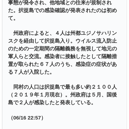
事態が発令され、他地域との往来が規制され
た。択捉島での感染確認が発表されたのは初め
て。
州政府によると、４人は州都ユジノサハリン
スクを経由して択捉島入り。ウイルス流入防止
のための一定期間の隔離義務を無視して地元の
軍人らと交流。感染者に接触したとして隔離措
置が取られた６７人のうち、感染症の症状があ
る７人が入院した。
同村の人口は択捉島で最も多い約２１００人
（２０１９年１月現在）。州政府は５月、国後
島で２人が感染したと発表している。
（06/16 22:57）