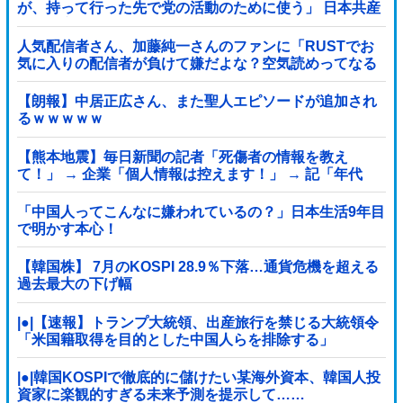
が、持って行った先で党の活動のために使う」 日本共産
党「事実ではありません」
人気配信者さん、加藤純一さんのファンに「RUSTでお
気に入りの配信者が負けて嫌だよな？空気読めってなる
よな？その結果がVCR。お前らVCR向いてるよ」→大炎
上他
【朗報】中居正広さん、また聖人エピソードが追加され
るｗｗｗｗｗ
【熊本地震】毎日新聞の記者「死傷者の情報を教え
て！」 → 企業「個人情報は控えます！」 → 記「年代
は？特定につながらないでしょ？教えてよ？教えて
よ？」
「中国人ってこんなに嫌われているの？」日本生活9年目
で明かす本心！
【韓国株】 7月のKOSPI 28.9％下落…通貨危機を超える
過去最大の下げ幅
|●|【速報】トランプ大統領、出産旅行を禁じる大統領令
「米国籍取得を目的とした中国人らを排除する」
|●|韓国KOSPIで徹底的に儲けたい某海外資本、韓国人投
資家に楽観的すぎる未来予測を提示して……