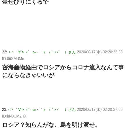
金せびりにくるで
22:
<丶｀∀´>（´・ω・｀）（｀ハ´ ）さん
2020/06/17(水) 02:20:33.35
ID:0tiXAUMc
密海産物経由でロシアからコロナ流入なんて事
にならなきゃいいが
23:
<丶｀∀´>（´・ω・｀）（｀ハ´ ）さん
2020/06/17(水) 02:20:37.68
ID:bN0UM2HX
ロシア？知らんがな、島を明け渡せ。