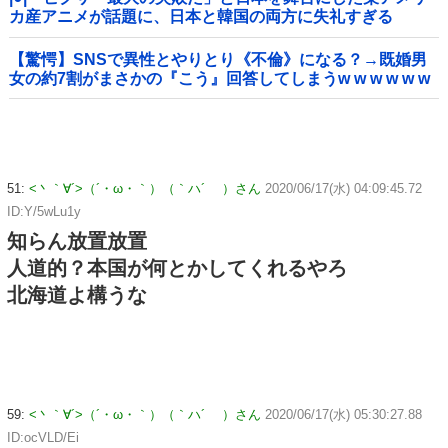
カ産アニメが話題に、日本と韓国の両方に失礼すぎる
わ……
【驚愕】SNSで異性とやりとり《不倫》になる？→既婚男
女の約7割がまさかの『こう』回答してしまうw w w w w w
w w
51:
<丶｀∀´>（´・ω・｀）（｀ハ´ ）さん
2020/06/17(水) 04:09:45.72
ID:Y/5wLu1y
知らん放置放置
人道的？本国が何とかしてくれるやろ
北海道よ構うな
59:
<丶｀∀´>（´・ω・｀）（｀ハ´ ）さん
2020/06/17(水) 05:30:27.88
ID:ocVLD/Ei