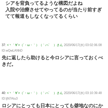
シアを背負ってるような構図だよね
入院や治療させてやってるのが当たり前すぎ
てて報道もしなくなってるくらい
37:
<丶｀∀´>（´・ω・｀）（｀ハ´ ）さん
2020/06/17(水) 03:02:06.08
ID:wQwLANhD
先に返したら助けると今ロシアに言っておくべ
きだ。
40:
<丶｀∀´>（´・ω・｀）（｀ハ´ ）さん
2020/06/17(水) 03:10:39.48
ID:ljN7Atu3
ロシアにとっても日本にとっても僻地なのにか