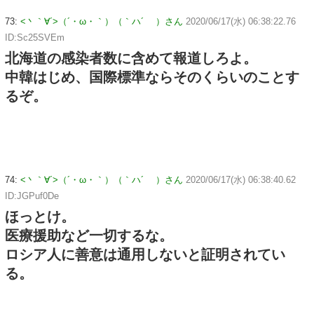
73:
<丶｀∀´>（´・ω・｀）（｀ハ´ ）さん
2020/06/17(水) 06:38:22.76
ID:Sc25SVEm
北海道の感染者数に含めて報道しろよ。
中韓はじめ、国際標準ならそのくらいのことす
るぞ。
74:
<丶｀∀´>（´・ω・｀）（｀ハ´ ）さん
2020/06/17(水) 06:38:40.62
ID:JGPuf0De
ほっとけ。
医療援助など一切するな。
ロシア人に善意は通用しないと証明されてい
る。