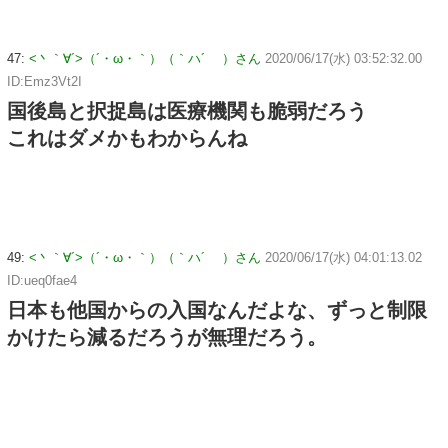
47:
<丶｀∀´>（´・ω・｀）（｀ハ´ ）さん
2020/06/17(水) 03:52:32.00
ID:Emz3Vt2I
国後島と択捉島は医療機関も脆弱だろう
これはダメかもわからんね
49:
<丶｀∀´>（´・ω・｀）（｀ハ´ ）さん
2020/06/17(水) 04:01:13.02
ID:ueq0fae4
日本も他国からの入国なんだよな、ずっと制限
かけたら減るだろうが無理だろう。