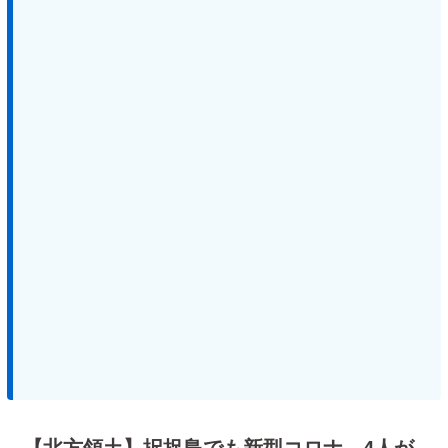
【北方領土】択捉島でも新型コロナ、4人が