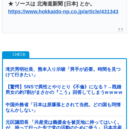
★ ソースは 北海道新聞 [日本] とか。
https://www.hokkaido-np.co.jp/article/431343
滝沢秀明社長、熊本入り示唆「男手が必要。時間を見つ
けて行きたい」
【驚愕】SNSで異性とやりとり《不倫》になる？→既婚
男女の約7割がまさかの『こう』回答してしまうw w w w
w w w w
中国外務省「日本は原爆落とされて当然。どの国も同情
なんかしない」
元区議団長 「共産党は義援金を被災地に持ってはいく。
が、持って行った先で党の活動のために使う」 日本共産