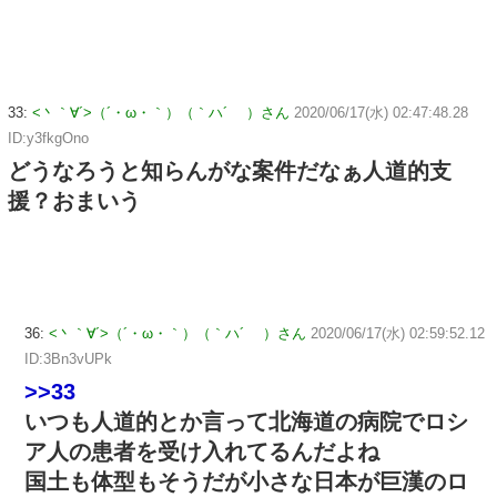
33:
<丶｀∀´>（´・ω・｀）（｀ハ´ ）さん
2020/06/17(水) 02:47:48.28
ID:y3fkgOno
どうなろうと知らんがな案件だなぁ人道的支
援？おまいう
36:
<丶｀∀´>（´・ω・｀）（｀ハ´ ）さん
2020/06/17(水) 02:59:52.12
ID:3Bn3vUPk
>>33
いつも人道的とか言って北海道の病院でロシ
ア人の患者を受け入れてるんだよね
国土も体型もそうだが小さな日本が巨漢のロ