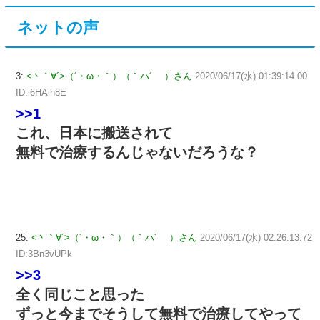
ネットの声
3:
<丶｀∀´>（´・ω・｀）（｀ハ´ ）さん
2020/06/17(水) 01:39:14.00
ID:i6HAih8E
>>1
これ、日本に搬送されて
無料で治療するんじゃないだろうな？
25:
<丶｀∀´>（´・ω・｀）（｀ハ´ ）さん
2020/06/17(水) 02:26:13.72
ID:3Bn3vUPk
>>3
全く同じこと思った
ずっと今までそうして無料で治療してやって