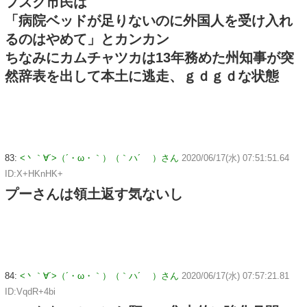
フスク市民は
「病院ベッドが足りないのに外国人を受け入れ
るのはやめて」とカンカン
ちなみにカムチャツカは13年務めた州知事が突
然辞表を出して本土に逃走、ｇｄｇｄな状態
83:
<丶｀∀´>（´・ω・｀）（｀ハ´ ）さん
2020/06/17(水) 07:51:51.64
ID:X+HKnHK+
プーさんは領土返す気ないし
84:
<丶｀∀´>（´・ω・｀）（｀ハ´ ）さん
2020/06/17(水) 07:57:21.81
ID:VqdR+4bi