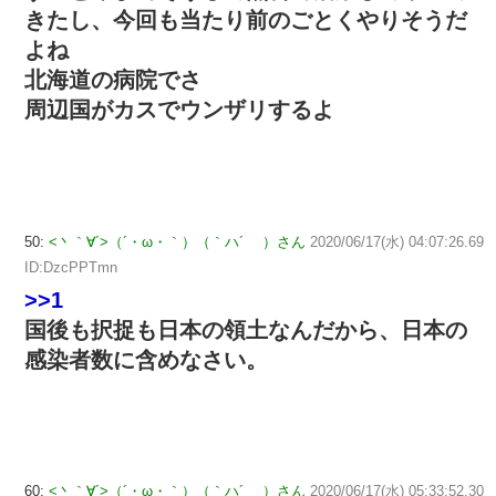
きたし、今回も当たり前のごとくやりそうだ
よね
北海道の病院でさ
周辺国がカスでウンザリするよ
50:
<丶｀∀´>（´・ω・｀）（｀ハ´ ）さん
2020/06/17(水) 04:07:26.69
ID:DzcPPTmn
>>1
国後も択捉も日本の領土なんだから、日本の
感染者数に含めなさい。
60:
<丶｀∀´>（´・ω・｀）（｀ハ´ ）さん
2020/06/17(水) 05:33:52.30