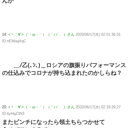
んか
14:
<丶｀∀´>（´・ω・｀）（｀ハ´ ）さん
2020/06/17(水) 02:01:36.01
ID:nEWaqAqC
＿ﾉ乙(､ﾝ､)＿ロシアの旗振りパフォーマンス
の仕込みでコロナが持ち込まれたのかしらね？
20:
<丶｀∀´>（´・ω・｀）（｀ハ´ ）さん
2020/06/17(水) 02:19:29.27
ID:6yHqZ3N3
またピンチになったら領土ちらつかせて