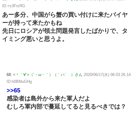
ID:+s3FrzRG
あー多分、中国がら蟹の買い付けに来たバイヤ
ーが持って来たかもね
先日にロシアが領土問題発言したばかりで、タ
イミング悪いと思うよ。
68:
<丶｀∀´>（´・ω・｀）（｀ハ´ ）さん
2020/06/17(水) 06:03:26.14
ID:h0BMuGHg
>>65
感染者は島外から来た軍人だよ
むしろ軍内部で蔓延してると見るべきでは？