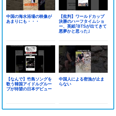
中国の海水浴場の映像が
【批判】ワールドカップ
あまりにも・・・
決勝のハーフタイムショ
ー、英紙｢BTSが出てきて
悪夢かと思った｣
【なんで】竹島ソングを
中国人による密漁が止ま
歌う韓国アイドルグルー
らない
プが待望の日本デビュー