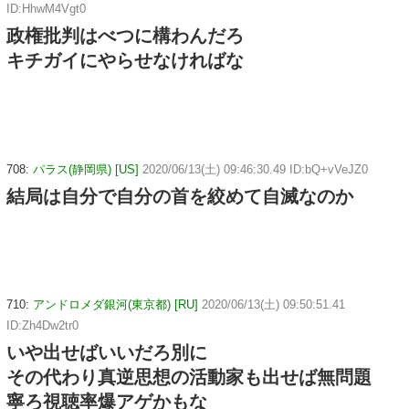
ID:HhwM4Vgt0
政権批判はべつに構わんだろ
キチガイにやらせなければな
708:
パラス(静岡県) [US]
2020/06/13(土) 09:46:30.49 ID:bQ+vVeJZ0
結局は自分で自分の首を絞めて自滅なのか
710:
アンドロメダ銀河(東京都) [RU]
2020/06/13(土) 09:50:51.41
ID:Zh4Dw2tr0
いや出せばいいだろ別に
その代わり真逆思想の活動家も出せば無問題
寧ろ視聴率爆アゲかもな