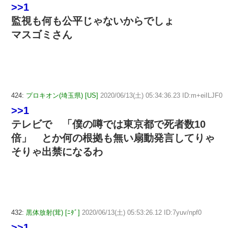
>>1
監視も何も公平じゃないからでしょ
マスゴミさん
424:
プロキオン(埼玉県) [US]
2020/06/13(土) 05:34:36.23 ID:m+eiILJF0
>>1
テレビで 「僕の噂では東京都で死者数10
倍」 とか何の根拠も無い扇動発言してりゃ
そりゃ出禁になるわ
432:
黒体放射(茸) [ﾆﾀﾞ]
2020/06/13(土) 05:53:26.12 ID:7yuv/npf0
>>1