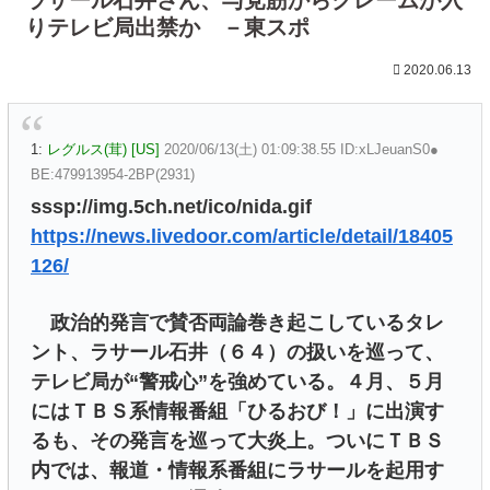
りテレビ局出禁か －東スポ
2020.06.13
1:
レグルス(茸) [US]
2020/06/13(土) 01:09:38.55 ID:xLJeuanS0●
BE:479913954-2BP(2931)
sssp://img.5ch.net/ico/nida.gif
https://news.livedoor.com/article/detail/18405
126/
政治的発言で賛否両論巻き起こしているタレ
ント、ラサール石井（６４）の扱いを巡って、
テレビ局が“警戒心”を強めている。４月、５月
にはＴＢＳ系情報番組「ひるおび！」に出演す
るも、その発言を巡って大炎上。ついにＴＢＳ
内では、報道・情報系番組にラサールを起用す