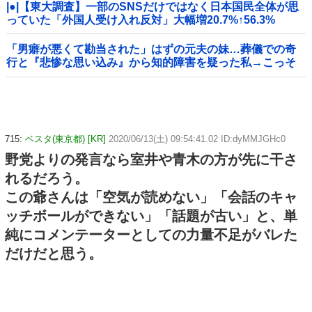
|●|【東大調査】一部のSNSだけではなく日本国民全体が思
っていた「外国人受け入れ反対」大幅増20.7%↑56.3%
「男癖が悪くて勘当された」はずの元夫の妹…葬儀での奇
行と『悲惨な思い込み』から知的障害を疑った私→こっそ
り病院へ誘導し行政保護させた話
715:
ベスタ(東京都) [KR]
2020/06/13(土) 09:54:41.02 ID:dyMMJGHc0
野党よりの発言なら室井や青木の方が先に干さ
れるだろう。
この爺さんは「空気が読めない」「会話のキャ
ッチボールができない」「話題が古い」と、単
純にコメンテーターとしての力量不足がバレた
だけだと思う。