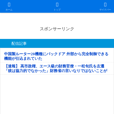
日本第一！ニュース録
ホーム
トップ
サイドバー
スポンサーリンク
配信記事
中国製ルーター20機種にバックドア 外部から完全制御できる
機能が仕込まれていた
【速報】 高市政権、エース級の財務官僚・一松旬氏を左遷
「彼は協力的でなかった」財務省の言いなりではないことが
判明