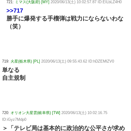
721:
ミマス(大阪府) [MY]
2020/06/13(土) 10:02:57.87 ID:EILbLZ4H0
>>717
勝手に爆発する手榴弾は戦力にならないわな
（笑）
719:
火星(栃木県) [PL]
2020/06/13(土) 09:55:43.62 ID:hDZEMlZV0
単なる
自主規制
720:
オリオン大星雲(岐阜県) [TW]
2020/06/13(土) 10:02:16.75
ID:iGyz7Mdp0
＞「テレビ局は基本的に政治的な公平さが求め