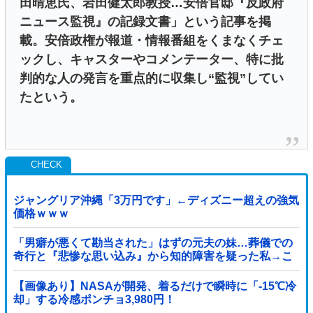
田晴恵氏、岩田健太郎教授…安倍官邸『反政府
ニュース監視』の記録文書」という記事を掲
載。安倍政権が報道・情報番組をくまなくチェ
ックし、キャスターやコメンテーター、特に批
判的な人の発言を重点的に収集し“監視”してい
たという。
ジャングリア沖縄「3万円です」←ディズニー超えの強気
価格ｗｗｗ
「男癖が悪くて勘当された」はずの元夫の妹…葬儀での
奇行と『悲惨な思い込み』から知的障害を疑った私→こ
っそり病院へ誘導し行政保護させた話
【画像あり】NASAが開発、着るだけで瞬時に「-15℃冷
却」する冷感ポンチョ3,980円！