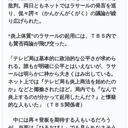
批判。両日ともネットではラサールの発言を巡
り、侃々諤々（かんかんがくがく）の議論が繰
り広げられた。
“炎上体質”のラサールの起用には、ＴＢＳ内で
も賛否両論が飛び交った。
「テレビ局は基本的に政治的な公平さが求めら
れる。誰もが明確に公平とはいえないが、ラサ
ールは明らかに枠から大きくはみ出している。
ネット上では『テレビ局も炎上商法を始めたの
か』などと揶揄されたほど。局内でも『なんで
炎上するのが分かって起用したんだ？』と懐疑
的な人もいた」（ＴＢＳ関係者）
中には再々登板を期待する人もいるだろう
が、当面は「ひるおび！」でも見られなさそう