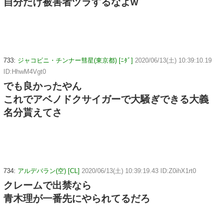
自分だけ被害者ヅラするなよw
733:
ジャコビニ・チンナー彗星(東京都) [ﾆﾀﾞ]
2020/06/13(土) 10:39:10.19
ID:HhwM4Vgt0
でも良かったやん
これでアベノドクサイガーで大騒ぎできる大義
名分貰えてさ
734:
アルデバラン(空) [CL]
2020/06/13(土) 10:39:19.43 ID:Z0ihX1rt0
クレームで出禁なら
青木理が一番先にやられてるだろ