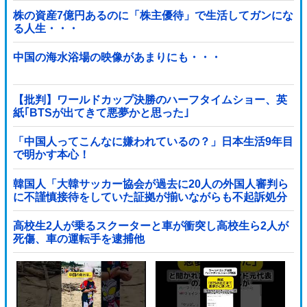
株の資産7億円あるのに「株主優待」で生活してガンにな
る人生・・・
中国の海水浴場の映像があまりにも・・・
【批判】ワールドカップ決勝のハーフタイムショー、英
紙｢BTSが出てきて悪夢かと思った｣
「中国人ってこんなに嫌われているの？」日本生活9年目
で明かす本心！
韓国人「大韓サッカー協会が過去に20人の外国人審判ら
に不謹慎接待をしていた証拠が揃いながらも不起訴処分
に成っていた事が明らかに‥」
高校生2人が乗るスクーターと車が衝突し高校生ら2人が
死傷、車の運転手を逮捕他