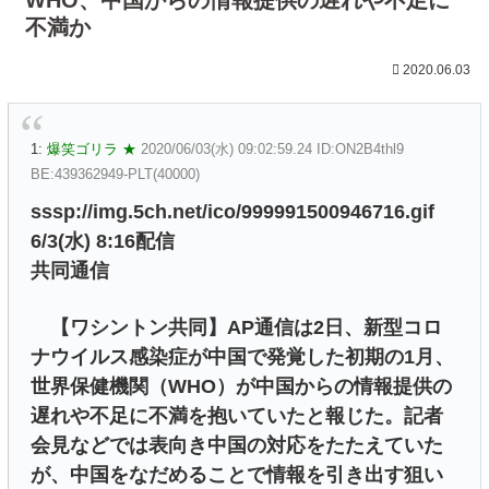
不満か
2020.06.03
1:
爆笑ゴリラ ★
2020/06/03(水) 09:02:59.24 ID:ON2B4thl9
BE:439362949-PLT(40000)
sssp://img.5ch.net/ico/999991500946716.gif
6/3(水) 8:16配信
共同通信
【ワシントン共同】AP通信は2日、新型コロ
ナウイルス感染症が中国で発覚した初期の1月、
世界保健機関（WHO）が中国からの情報提供の
遅れや不足に不満を抱いていたと報じた。記者
会見などでは表向き中国の対応をたたえていた
が、中国をなだめることで情報を引き出す狙い