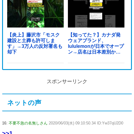
【炎上】藤沢市「モスク
【知ってた？】カナダ発
建設と土葬も許可しま
ウェアブランド、
す」→3万人の反対署名も
lululemonが日本でオープ
却下
ン→店名は日本差別から
できた？
スポンサーリンク
ネットの声
16:
不要不急の名無しさん
2020/06/03(水) 09:10:50.34 ID:Yw37qU2D0
>>1