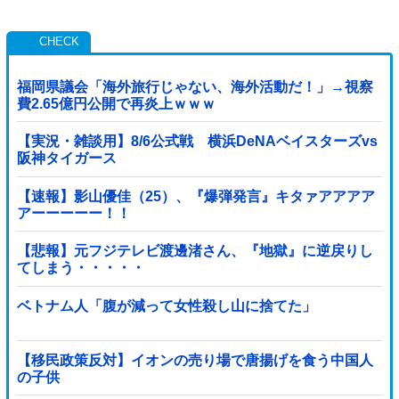
福岡県議会「海外旅行じゃない、海外活動だ！」→視察
費2.65億円公開で再炎上ｗｗｗ
【実況・雑談用】8/6公式戦 横浜DeNAベイスターズvs
阪神タイガース
【速報】影山優佳（25）、『爆弾発言』キタァアアアア
アーーーーー！！
【悲報】元フジテレビ渡邊渚さん、『地獄』に逆戻りし
てしまう・・・・・
ベトナム人「腹が減って女性殺し山に捨てた」
【移民政策反対】イオンの売り場で唐揚げを食う中国人
の子供