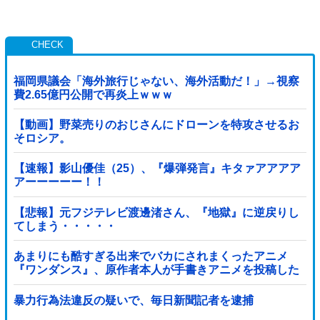
福岡県議会「海外旅行じゃない、海外活動だ！」→視察
費2.65億円公開で再炎上ｗｗｗ
【動画】野菜売りのおじさんにドローンを特攻させるお
そロシア。
【速報】影山優佳（25）、『爆弾発言』キタァアアアア
アーーーーー！！
【悲報】元フジテレビ渡邊渚さん、『地獄』に逆戻りし
てしまう・・・・・
あまりにも酷すぎる出来でバカにされまくったアニメ
『ワンダンス』、原作者本人が手書きアニメを投稿した
結果・・・ｗｗｗｗｗｗ他
暴力行為法違反の疑いで、毎日新聞記者を逮捕