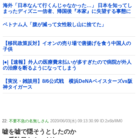
海外「日本なんて行くんじゃなかった…」 日本を知ってし
まったディズニー信者、帰国後『本家』に失望する事態に
ベトナム人「腹が減って女性殺し山に捨てた」
【移民政策反対】イオンの売り場で唐揚げを食う中国人の
子供
|●|【速報】外人の医療費未払いが多すぎたので病院が外人
の治療を断るようになってしまう
【実況・雑談用】8/6公式戦 横浜DeNAベイスターズvs阪
神タイガース
22:
不要不急の名無しさん
2020/06/03(水) 09:13:30.99 ID:2x6b/llM0
嘘を嘘で隠そうとしたのか