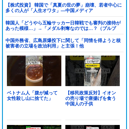
【株式投資】 韓国で「真夏の世の夢」崩壊、若者中心に
多くの人が「人生オワタ」―中国メディア
韓国人「どうやら五輪サッカー日韓戦でも審判の接待が
あった模様…」→「メダル剥奪なのでは…？（ブルブ
ル」＝韓国の反応
中国外務省、広島原爆投下に関して「同情を得ようと核
被害者の立場を政治利用」と主張！他
ベトナム人「腹が減って
【移民政策反対】イオン
女性殺し山に捨てた」
の売り場で唐揚げを食う
中国人の子供