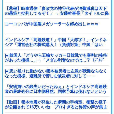
【悲報】時事通信「参政党の神谷代表が消費減税は天下
の愚策と批判してるぞ！」 → 安藤幹事長「タイトルに偽
りあり！『参政党は消費税廃止派、減税派』」ｗｗｗｗ
ｗｗｗｗ
ヨーロッパが中国製メガソーラーを締め出しｗｗｗ
インドネシア「高速鉄道！」中国「大赤字！」インドネ
シア「運営会社の株式購入！（負債対策」中国「はい
（巨額負債」インドネシア「700km延伸計画！（実質中
止」→
|●|韓国人「どうやら五輪サッカー日韓戦でも審判の接待
があった模様…」→「メダル剥奪なのでは…？（ﾌﾞﾙﾌﾞ
ﾙ」＝韓国の反応
|●|思い通りに動かない熊本被災者に左派が我慢ならなく
なった模様、避難所で苦しむ被災者に対して……
「安物買いの銭失いだったねぇ」とインドネシア高速鉄
道の最終処分に日本側騒然、国家予算は使わないという
と何が財源なんだ？
【動画】熊本地震が発生した瞬間の手術室、衝撃の様子
が公開されて16万いいね プロすぎると称賛の声が集ま
る