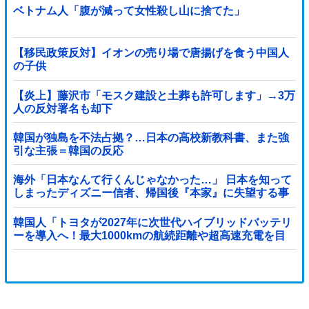
ベトナム人「腹が減って女性殺し山に捨てた」
【移民政策反対】イオンの売り場で唐揚げを食う中国人
の子供
【炎上】藤沢市「モスク建設と土葬も許可します」→3万
人の反対署名も却下
韓国が独島を不法占拠？…日本の高校新教科書、また強
引な主張＝韓国の反応
海外「日本なんて行くんじゃなかった…」 日本を知って
しまったディズニー信者、帰国後『本家』に失望する事
態に
韓国人「トヨタが2027年に次世代ハイブリッドバッテリ
ーを導入へ！最大1000kmの航続距離や超高速充電を目
指す」