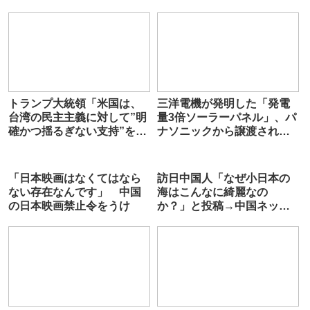
トランプ大統領「米国は、
三洋電機が発明した「発電
台湾の民主主義に対して”明
量3倍ソーラーパネル」、パ
確かつ揺るぎない支持”をす
ナソニックから譲渡された
る」
中国企業が量産化に成功
「日本映画はなくてはなら
訪日中国人「なぜ小日本の
ない存在なんです」 中国
海はこんなに綺麗なの
の日本映画禁止令をうけ
か？」と投稿→中国ネット
「核廃水で魚が死んだ」