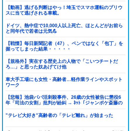
【動画】逃げる判断はやっ！埼玉でスマホ運転のプリウ
スに当て逃げされる車載。
ドイツ、熱中症で10,000人以上死亡、ほとんどがお前ら
と同年代で若者は元気💪
【戦慄】毎日新聞記者（47）、ペンではなく「包丁」を
握ってしまった結果・・・・・
【規格外】実在する歴史上の人物で「こいつチートだ
ろ…」と思った奴あげてけ他
車大手工場にも女性・高齢者…軽作業ラインやスポット
ワーク
【悲報】池袋パパ活刺殺事件、26歳の女性被告に懲役6
年「司法の女割」批判が紛糾 → ﾈｯﾄ「ジャンポケ斎藤の
罪より軽くて草」ｗｗｗｗｗｗｗｗｗｗｗｗｗｗｗｗ
"テレビ大好き"高齢者の「テレビ離れ」が始まった