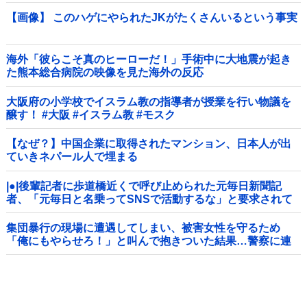
【画像】 このハゲにやられたJKがたくさんいるという事実
海外「彼らこそ真のヒーローだ！」手術中に大地震が起き
た熊本総合病院の映像を見た海外の反応
大阪府の小学校でイスラム教の指導者が授業を行い物議を
醸す！ #大阪 #イスラム教 #モスク
【なぜ？】中国企業に取得されたマンション、日本人が出
ていきネパール人で埋まる
|●|後輩記者に歩道橋近くで呼び止められた元毎日新聞記
者、「元毎日と名乗ってSNSで活動するな」と要求されて
しまい……
集団暴行の現場に遭遇してしまい、被害女性を守るため
「俺にもやらせろ！」と叫んで抱きついた結果…警察に連
行され〇〇扱いされる悲劇へ←機転を利かせた結果が裏目
に出すぎて惨事