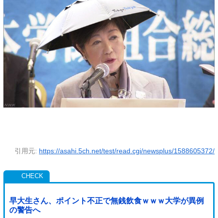
引用元:
https://asahi.5ch.net/test/read.cgi/newsplus/1588605372/
早大生さん、ポイント不正で無銭飲食ｗｗｗ大学が異例
の警告へ