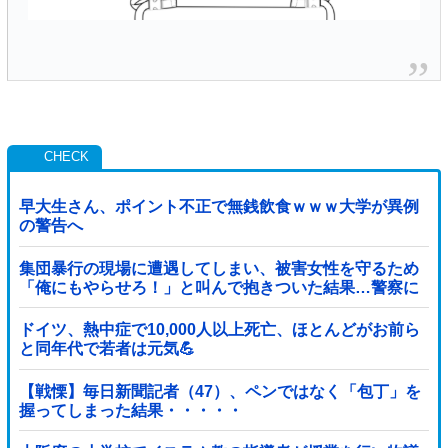
早大生さん、ポイント不正で無銭飲食ｗｗｗ大学が異例
の警告へ
集団暴行の現場に遭遇してしまい、被害女性を守るため
「俺にもやらせろ！」と叫んで抱きついた結果…警察に
連行され〇〇扱いされる悲劇へ←機転を利かせた結果が
裏目に出すぎて惨事
ドイツ、熱中症で10,000人以上死亡、ほとんどがお前ら
と同年代で若者は元気💪
【戦慄】毎日新聞記者（47）、ペンではなく「包丁」を
握ってしまった結果・・・・・