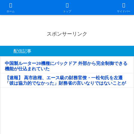
日本第一！ニュース録
ホーム
トップ
サイドバー
スポンサーリンク
配信記事
中国製ルーター20機種にバックドア 外部から完全制御できる
機能が仕込まれていた
【速報】 高市政権、エース級の財務官僚・一松旬氏を左遷
「彼は協力的でなかった」財務省の言いなりではないことが
判明