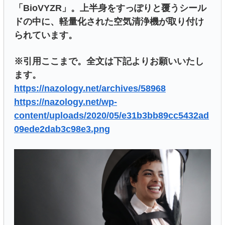
「BioVYZR」。上半身をすっぽりと覆うシール
ドの中に、軽量化された空気清浄機が取り付け
られています。
※引用ここまで。全文は下記よりお願いいたし
ます。
https://nazology.net/archives/58968
https://nazology.net/wp-
content/uploads/2020/05/e31b3bb89cc5432ad
09ede2dab3c98e3.png