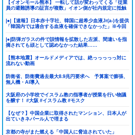
【イオンモール熊本】 一転して話が変わってくる「従業
員の避難誘導の証言が複数」イオン側が社内規定に抵触
していた疑い
|●|【速報】日本赤十字社、韓国に超希少血液Jr(a-)を提供
「韓国内では適合する血液を確保できなかった」※今回
で4回目
|●|防弾ガラスの件で誤情報を拡散した左派、間違いを指
摘されても頑として認めなかった結果……
【熊本地震】オールドメディアでは、絶っっっっっ対に
流れない動画
防衛省、防衛費過去最大8.9兆円要求へ 予算案で膨張、
無人機・AI導入
大阪府の小学校でイスラム教の指導者が授業を行い物議
を醸す！ #大阪 #イスラム教 #モスク
【なぜ？】中国企業に取得されたマンション、日本人が
出ていきネパール人で埋まる
京都の寺がまた燃える「中国人に脅迫されていた」