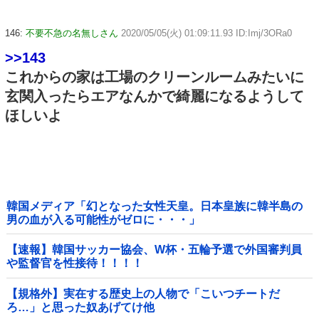
146:
不要不急の名無しさん
2020/05/05(火) 01:09:11.93 ID:Imj/3ORa0
>>143
これからの家は工場のクリーンルームみたいに
玄関入ったらエアなんかで綺麗になるようして
ほしいよ
韓国メディア「幻となった女性天皇。日本皇族に韓半島の
男の血が入る可能性がゼロに・・・」
【速報】韓国サッカー協会、W杯・五輪予選で外国審判員
や監督官を性接待！！！！
【規格外】実在する歴史上の人物で「こいつチートだ
ろ…」と思った奴あげてけ他