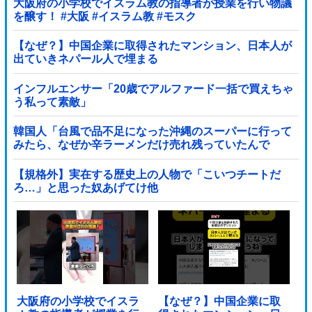
大阪府の小学校でイスラム教の指導者が授業を行い物議
を醸す！ #大阪 #イスラム教 #モスク
【なぜ？】中国企業に取得されたマンション、日本人が
出ていきネパール人で埋まる
インフルエンサー「20歳でアルファード一括で買えちゃ
う私って素敵」
韓国人「台風で品不足になった沖縄のスーパーに行って
みたら、なぜか辛ラーメンだけ売れ残っていたんで
す…」
【規格外】実在する歴史上の人物で「こいつチートだ
ろ…」と思った奴あげてけ他
大阪府の小学校でイスラ
【なぜ？】中国企業に取