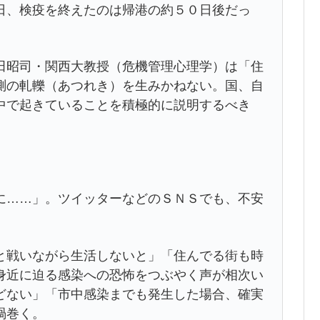
日、検疫を終えたのは帰港の約５０日後だっ
昭司・関西大教授（危機管理心理学）は「住
測の軋轢（あつれき）を生みかねない。国、自
中で起きていることを積極的に説明するべき
……」。ツイッターなどのＳＮＳでも、不安
戦いながら生活しないと」「住んでる街も時
身近に迫る感染への恐怖をつぶやく声が相次い
どない」「市中感染までも発生した場合、確実
渦巻く。