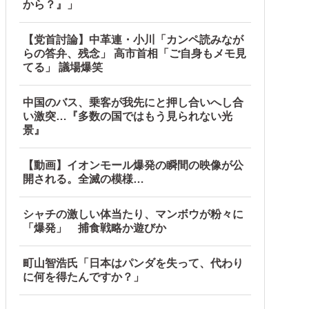
から？』」
【党首討論】中革連・小川「カンペ読みなが
らの答弁、残念」 高市首相「ご自身もメモ見
てる」 議場爆笑
中国のバス、乗客が我先にと押し合いへし合
い激突…『多数の国ではもう見られない光
景』
【動画】イオンモール爆発の瞬間の映像が公
開される。全滅の模様…
シャチの激しい体当たり、マンボウが粉々に
「爆発」 捕食戦略か遊びか
町山智浩氏「日本はパンダを失って、代わり
に何を得たんですか？」