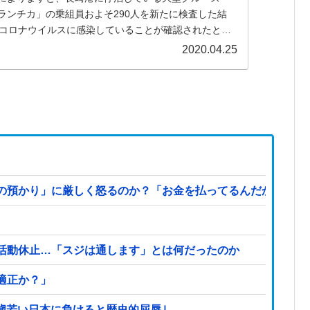
ランチカ」の乗組員およそ290人を新たに検査した結
型コロナウイルスに感染していることが確認されたとい
す。 このクルーズ船では、24日までに91人の感染が確認
2020.04.25
預かり」に厳しく怒るのか？「お金を払ってるんだから自由だ
活動休止…「スジは通します」とは何だったのか
適正か？」
2歳若い日本に負けると歴史的屈辱｣