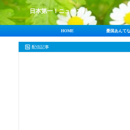
日本第一！ニュース録
HOME
憂国あんて
配信記事