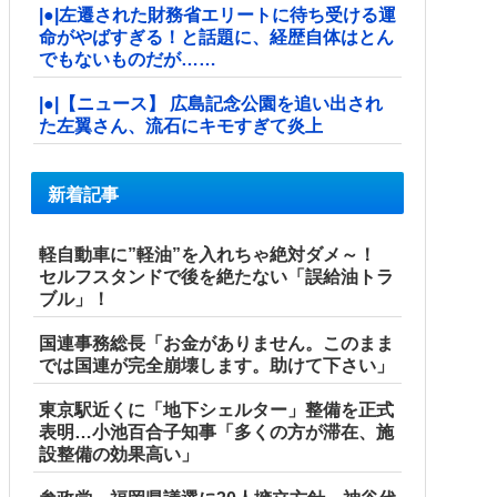
|●|左遷された財務省エリートに待ち受ける運
命がやばすぎる！と話題に、経歴自体はとん
でもないものだが……
|●|【ニュース】 広島記念公園を追い出され
た左翼さん、流石にキモすぎて炎上
新着記事
軽自動車に”軽油”を入れちゃ絶対ダメ～！
セルフスタンドで後を絶たない「誤給油トラ
ブル」！
国連事務総長「お金がありません。このまま
では国連が完全崩壊します。助けて下さい」
東京駅近くに「地下シェルター」整備を正式
表明…小池百合子知事「多くの方が滞在、施
設整備の効果高い」