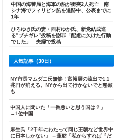
中国の海警局と海軍の船が衝突2人死亡 南
シナ海でフィリピン船を追跡中、公表までに
1年
ひろゆき氏の妻・西村ゆか氏、新党結成巡
る”ブチギレ”投稿を謝罪「配慮に欠けた行動
でした」 夫婦で投稿
人気記事（30日）
NY市長マムダニ氏無惨！富裕層の流出で1.1
兆円が消える。NYから出て行かないでと懇願
も
中国人に聞いた「一番悪いと思う国は？」
→1位中国
麻生氏「2千年にわたって同じ王朝など世界中
に日本しかない」 →蓮舫「私からすれば『だ