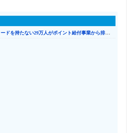
共産党「これは酷い…京都市でマイナンバーカードを持たない29万人がポイント給付事業から排除された」