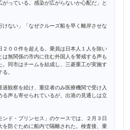
広がっている。感染が広がらないか心配だ」と
けない」「なぜクルーズ船を早く離岸させな
２００件を超える。乗員は日本人１人を除い
とは無関係の市内に住む外国人を警戒する声も
た。同市はチームを結成し、三菱重工が実施す
する。
過観察を続け、重症者のみ医療機関で受け入
める声も寄せられているが、出港の見通しは立
ンド・プリンセス」のケースでは、２月３日
大を防ぐために船内で隔離された。検査後、乗