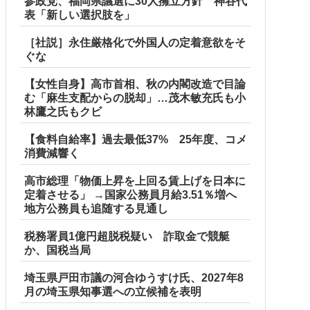
参政党、福岡県議選に30人擁立方針 神谷代
表「新しい選択肢を」
［社説］永住厳格化で外国人の定着意欲をそ
ぐな
【女性自身】高市首相、秋の内閣改造で目論
む「麻生支配からの脱却」…茂木敏充氏も小
林鷹之氏もクビ
【食料自給率】過去最低37% 25年度、コメ
消費減響く
高市総理「物価上昇を上回る賃上げを日本に
定着させる」 →国家公務員月給3.51％増へ
地方公務員も追随する見通し
税務署員1億円超脱税疑い 詐取金で競艇
か、国税当局
埼玉県戸田市議の河合ゆうすけ氏、2027年8
月の埼玉県知事選への立候補を表明