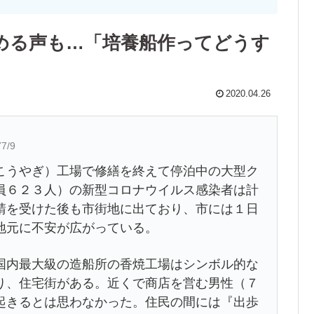
める声も…「培養船作ってどうす
2020.04.26
77/9
うやぎ）工場で修繕を終えて停泊中の大型ク
員６２３人）の新型コロナウイルス感染者は計
請を受けた後も市街地に出ており、市には１日
地元に不安が広がっている。
内最大級の造船所の香焼工場はシンボル的な
り、住宅街がある。近くで商店を営む男性（７
起きるとは思わなかった。住民の間には『出歩