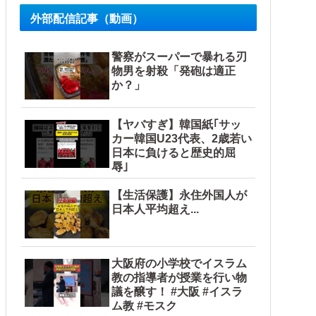
外部配信記事（動画）
警察がスーパーで暴れる刃
物男を射殺「発砲は適正
か？」
【ヤバすぎ】韓国紙｢サッ
カー韓国U23代表、2歳若い
日本に負けると歴史的屈
辱｣
ろ」主張する保護者 vs 「保育欠如のための施設」と諭す保
【生活保護】永住外国人が
日本人平均超え...
大阪府の小学校でイスラム
教の指導者が授業を行い物
議を醸す！ #大阪 #イスラ
ム教 #モスク