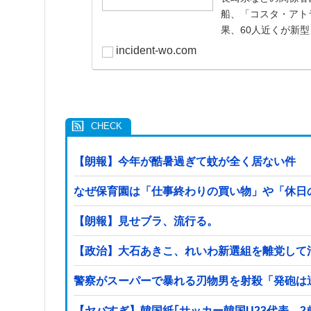
船、「コスタ・アト
果、60人近くが新
うことで
incident-wo.com
【朗報】今年が酷暑過ぎて蚊が全く居ない件
なぜ保育園は「仕事終わりの買い物」や「休日の
【朗報】見せブラ、流行る。
【政治】大石あきこ、れいわ新選組を離党して
警察がスーパーで暴れる刃物男を射殺「発砲は
【ヤバすぎ】韓国紙｢サッカー韓国U23代表、