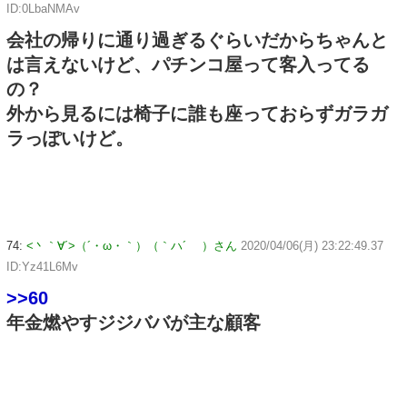
ID:0LbaNMAv
会社の帰りに通り過ぎるぐらいだからちゃんと
は言えないけど、パチンコ屋って客入ってる
の？
外から見るには椅子に誰も座っておらずガラガ
ラっぽいけど。
74:
<丶｀∀´>（´・ω・｀）（｀ハ´ ）さん
2020/04/06(月) 23:22:49.37
ID:Yz41L6Mv
>>60
年金燃やすジジババが主な顧客