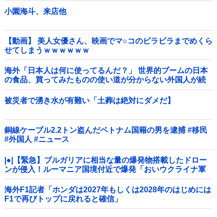
小園海斗、来店他
【動画】 美人女優さん、映画でマ○コのビラビラまでめくら
せてしまうｗｗｗｗｗｗ
海外「日本人は何に使ってるんだ？」 世界的ブームの日本
の食品、買ってみたものの使い道が分からない外国人が続
出
被災者で湧き水が有難い「土葬は絶対にダメだ】
銅線ケーブル2.2トン盗んだベトナム国籍の男を逮捕 #移民
#外国人 #ニュース
|●|【緊急】ブルガリアに相当な量の爆発物搭載したドロー
ンが侵入！ルーマニア国境付近で爆発「おいウクライナ軍
がよく使う機種だぞ」
海外F1記者「ホンダは2027年もしくは2028年のはじめには
F1で再びトップに戻れると確信」