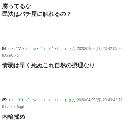
腐ってるな
民法はパチ屋に触れるの？
84:
<丶｀∀´>（´・ω・｀）（｀ハ´ ）さん
2020/04/06(月) 23:42:03.52
ID:snCpjdIT
情弱は早く死ぬこれ自然の摂理なり
85:
<丶｀∀´>（´・ω・｀）（｀ハ´ ）さん
2020/04/06(月) 23:43:42.78
ID:zT0xDxgd
内輪揉め