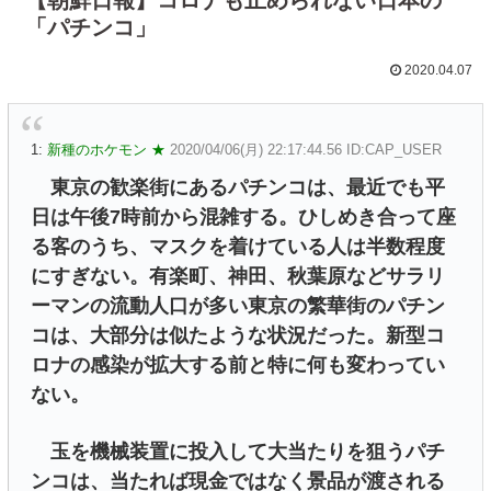
「パチンコ」
2020.04.07
1:
新種のホケモン ★
2020/04/06(月) 22:17:44.56 ID:CAP_USER
東京の歓楽街にあるパチンコは、最近でも平
日は午後7時前から混雑する。ひしめき合って座
る客のうち、マスクを着けている人は半数程度
にすぎない。有楽町、神田、秋葉原などサラリ
ーマンの流動人口が多い東京の繁華街のパチン
コは、大部分は似たような状況だった。新型コ
ロナの感染が拡大する前と特に何も変わってい
ない。
玉を機械装置に投入して大当たりを狙うパチ
ンコは、当たれば現金ではなく景品が渡される