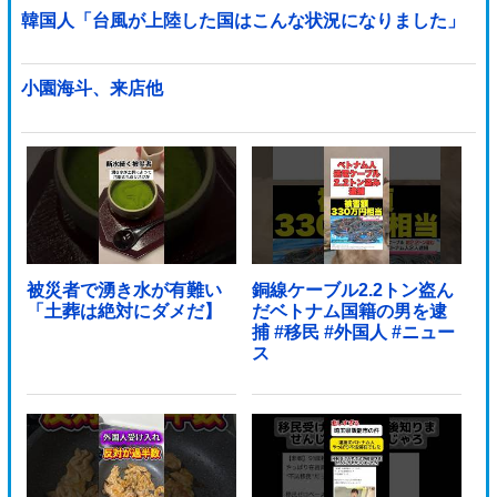
韓国人「台風が上陸した国はこんな状況になりました」
小園海斗、来店他
被災者で湧き水が有難い
銅線ケーブル2.2トン盗ん
「土葬は絶対にダメだ】
だベトナム国籍の男を逮
捕 #移民 #外国人 #ニュー
ス