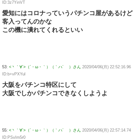
ID:3z7YinVT
愛知にはコロナっていうパチンコ屋があるけど
客入ってんのかな
この機に潰れてくれるといい
53:
<丶｀∀´>（´・ω・｀）（｀ハ´ ）さん
2020/04/06(月) 22:52:16.96
ID:b+vPXYul
大阪をパチンコ特区にして
大阪でしかパチンコできなくしようよ
55:
<丶｀∀´>（´・ω・｀）（｀ハ´ ）さん
2020/04/06(月) 22:57:14.74
ID:PSyIm5r0