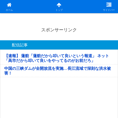
日本第一！ニュース録
ホーム
トップ
サイドバー
スポンサーリンク
配信記事
【速報】 蓮舫「蓮舫だから叩いて良いという報道」 ネット
「高市だから叩いて良いをやってるのがお前だろ」
中国の三峡ダムが全開放流を実施…長江流域で深刻な洪水被
害！