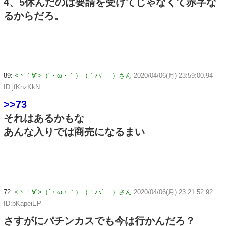
4、5休んだのは要請を受けてじゃなくて赤字な
るからだろ。
89:
<丶｀∀´>（´・ω・｀）（｀ハ´ ）さん
2020/04/06(月) 23:59:00.94
ID:jfKnzKkN
>>73
それはあるかもな
あんな入りでは商売になるまい
72:
<丶｀∀´>（´・ω・｀）（｀ハ´ ）さん
2020/04/06(月) 23:21:52.92
ID:bKapeiEP
さすがにパチンカスでも今は行かんだろ？