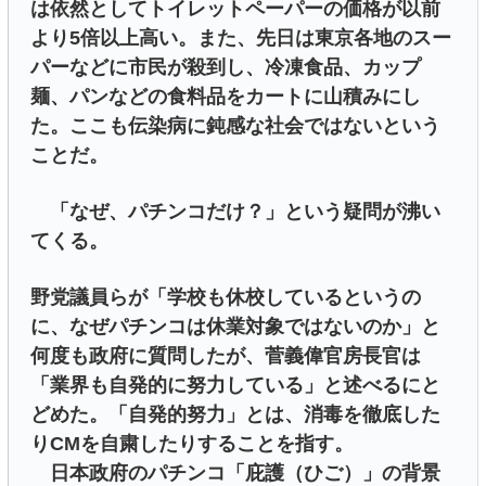
は依然としてトイレットペーパーの価格が以前
より5倍以上高い。また、先日は東京各地のスー
パーなどに市民が殺到し、冷凍食品、カップ
麺、パンなどの食料品をカートに山積みにし
た。ここも伝染病に鈍感な社会ではないという
ことだ。
「なぜ、パチンコだけ？」という疑問が沸い
てくる。
野党議員らが「学校も休校しているというの
に、なぜパチンコは休業対象ではないのか」と
何度も政府に質問したが、菅義偉官房長官は
「業界も自発的に努力している」と述べるにと
どめた。「自発的努力」とは、消毒を徹底した
りCMを自粛したりすることを指す。
日本政府のパチンコ「庇護（ひご）」の背景