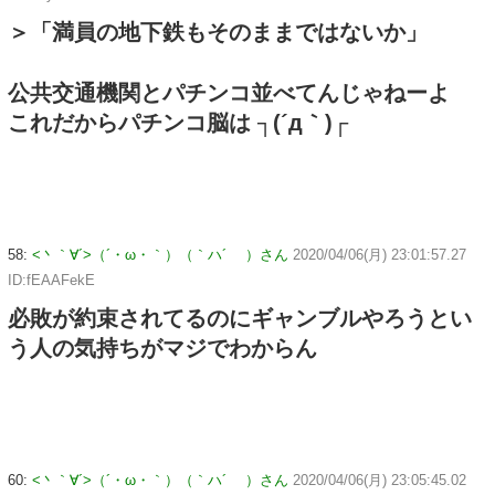
＞「満員の地下鉄もそのままではないか」
公共交通機関とパチンコ並べてんじゃねーよ
これだからパチンコ脳は ┐(´д｀)┌
58:
<丶｀∀´>（´・ω・｀）（｀ハ´ ）さん
2020/04/06(月) 23:01:57.27
ID:fEAAFekE
必敗が約束されてるのにギャンブルやろうとい
う人の気持ちがマジでわからん
60:
<丶｀∀´>（´・ω・｀）（｀ハ´ ）さん
2020/04/06(月) 23:05:45.02