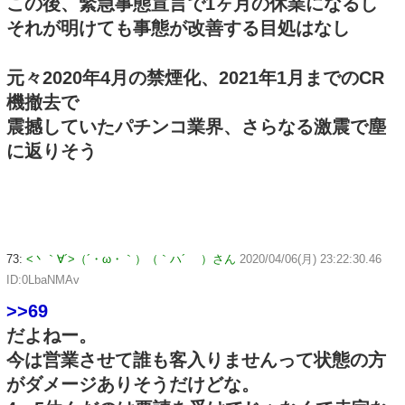
この後、緊急事態宣言で1ヶ月の休業になるし
それが明けても事態が改善する目処はなし
元々2020年4月の禁煙化、2021年1月までのCR
機撤去で
震撼していたパチンコ業界、さらなる激震で塵
に返りそう
73:
<丶｀∀´>（´・ω・｀）（｀ハ´ ）さん
2020/04/06(月) 23:22:30.46
ID:0LbaNMAv
>>69
だよねー。
今は営業させて誰も客入りませんって状態の方
がダメージありそうだけどな。