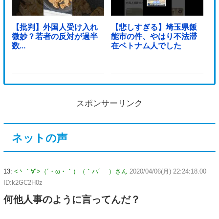
【批判】外国人受け入れ
【悲しすぎる】埼玉県飯
微妙？若者の反対が過半
能市の件、やはり不法滞
数...
在ベトナム人でした
スポンサーリンク
ネットの声
13:
<丶｀∀´>（´・ω・｀）（｀ハ´ ）さん
2020/04/06(月) 22:24:18.00
ID:k2GC2H0z
何他人事のように言ってんだ？