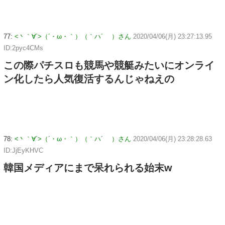
77:
<丶｀∀´>（´・ω・｀）（｀ハ´ ）さん
2020/04/06(月) 23:27:13.95
ID:2pyc4CMs
この際パチスロも競馬や競艇みたいにオンライ
ン化したら人気復活するんじゃねえの
78:
<丶｀∀´>（´・ω・｀）（｀ハ´ ）さん
2020/04/06(月) 23:28:28.63
ID:JjEyKHVC
韓国メディアにまで呆れられる始末w