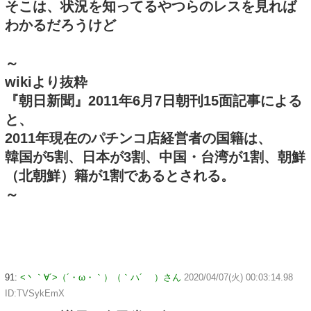
そこは、状況を知ってるやつらのレスを見れば
わかるだろうけど
～
wikiより抜粋
『朝日新聞』2011年6月7日朝刊15面記事による
と、
2011年現在のパチンコ店経営者の国籍は、
韓国が5割、日本が3割、中国・台湾が1割、朝鮮
（北朝鮮）籍が1割であるとされる。
～
91:
<丶｀∀´>（´・ω・｀）（｀ハ´ ）さん
2020/04/07(火) 00:03:14.98
ID:TVSykEmX