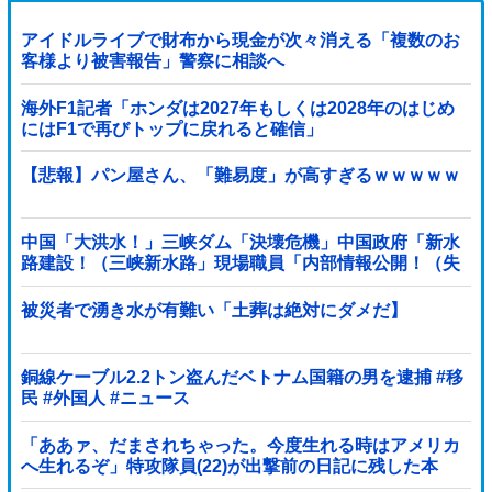
アイドルライブで財布から現金が次々消える「複数のお
客様より被害報告」警察に相談へ
海外F1記者「ホンダは2027年もしくは2028年のはじめ
にはF1で再びトップに戻れると確信」
【悲報】パン屋さん、「難易度」が高すぎるｗｗｗｗｗ
中国「大洪水！」三峡ダム「決壊危機」中国政府「新水
路建設！（三峡新水路」現場職員「内部情報公開！（失
踪」湖南省「三峡放流情報（画像」台風13号「...
被災者で湧き水が有難い「土葬は絶対にダメだ】
銅線ケーブル2.2トン盗んだベトナム国籍の男を逮捕 #移
民 #外国人 #ニュース
「ああァ、だまされちゃった。今度生れる時はアメリカ
へ生れるぞ」特攻隊員(22)が出撃前の日記に残した本
音！