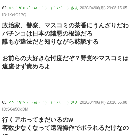
62:
<丶｀∀´>（´・ω・｀）（｀ハ´ ）さん
2020/04/06(月) 23:08:15.05
ID:1KcIOJPQ
政治家、警察、マスコミの茶番にうんざりだわ
パチンコは日本の諸悪の根源だろ
誰もが違法だと知りながら黙認する
お前らの大好きな忖度だぞ？野党やマスコミは
遠慮せず責めろよ
63:
<丶｀∀´>（´・ω・｀）（｀ハ´ ）さん
2020/04/06(月) 23:10:55.98
ID:SGu5QdDM
行くアホってまだいるのw
客数少なくなって遠隔操作でボラれるだけなの