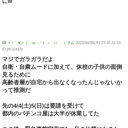
にw
69:
<丶｀∀´>（´・ω・｀）（｀ハ´ ）さん
2020/04/06(月) 23:16:31.33
ID:jfKnzKkN
マジでガラガラだよ
自衛・自粛ムードに加えて、休校の子供の面倒
見るために
高齢者層が自宅から出なくなったんじゃないか
って推測だ
先の4/4(土)5(日)は要請を受けて
都内のパチンコ屋は大半が休業してた