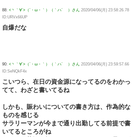
88:
<丶｀∀´>（´・ω・｀）（｀ハ´ ）さん
2020/04/06(月) 23:58:26.78
ID:URVx66UP
自爆だな
90:
<丶｀∀´>（´・ω・｀）（｀ハ´ ）さん
2020/04/06(月) 23:59:57.66
ID:SeNQkF4x
こいつら、在日の資金源になってるのをわかっ
てて、わざと書いてるね
しかも、賑わいについての書き方は、作為的な
ものを感じる
サラリーマンが今まで通り出勤してる前提で書
いてるところがね