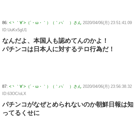
86:
<丶｀∀´>（´・ω・｀）（｀ハ´ ）さん
2020/04/06(月) 23:51:41.09
ID:UuKx5gU1
なんだよ、本国人も認めてんのかよ！
パチンコは日本人に対するテロ行為だ！
87:
<丶｀∀´>（´・ω・｀）（｀ハ´ ）さん
2020/04/06(月) 23:56:38.32
ID:63OC/oLX
パチンコがなぜとめられないのか朝鮮日報は知
ってるくせに