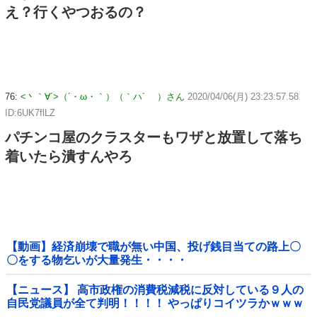
え？行くやつおるの？
76:
<丶｀∀´>（´・ω・｀）（｀ハ´ ）さん
2020/04/06(月) 23:23:57.58
ID:6UK7flLZ
パチンコ屋のクラスターもワザと放置して落ち
着いたら潰すんやろ
【動画】経済崩壊で職が無い中国、投げ銭目当ての路上〇
〇をする物乞いが大量発生・・・・
【ニュース】 高市政権の消費税減税に反対している９人の
自民党議員が全て判明！！！！ やっぱりコイツラかｗｗｗ
ｗｗ