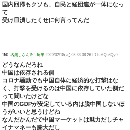
国内回帰もクソも、自民と経団連が一体になっ
て
受け皿潰したくせに何言ってんだ
150:
名無しさん＠１周年
2020/02/18(火) 03:33:08.26 ID:IuMQb8Qy0
どうなんだろね
中国は依存される側
コロナ騒動でも中国自体に経済的な打撃はな
く、打撃を受けるのは中国に依存していた側だ
って聞いたけどな
中国のGDPが安定している内は脱中国しないほ
うがいいと思うけどね
なんだかんだで中国マーケットは魅力だしチャ
イナマネーも膨大だし