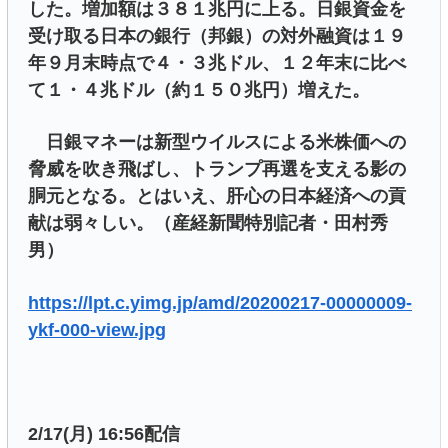
した。増加額は３８１兆円に上る。日銀資金を
受け取る日本の銀行（邦銀）の対外融資は１９
年９月末時点で４・３兆ドル、１２年末に比べ
て１・４兆ドル（約１５０兆円）増えた。
日銀マネーは新型ウイルスによる米株価への
脅威を吹き飛ばし、トランプ再選を支える影の
胴元となる。とはいえ、肝心の日本経済への貢
献は弱々しい。（産経新聞特別記者・田村秀
男）
https://lpt.c.yimg.jp/amd/20200217-00000009-
ykf-000-view.jpg
2/17(月) 16:56配信