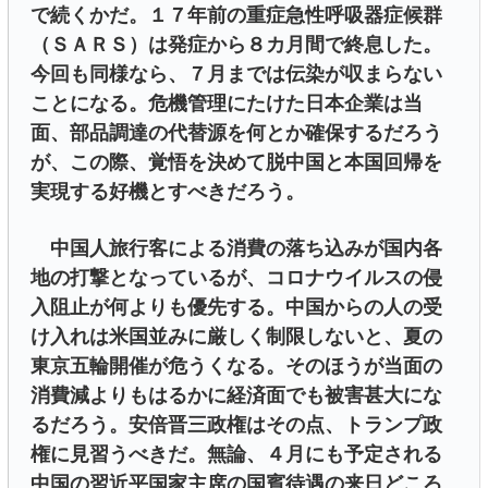
で続くかだ。１７年前の重症急性呼吸器症候群
（ＳＡＲＳ）は発症から８カ月間で終息した。
今回も同様なら、７月までは伝染が収まらない
ことになる。危機管理にたけた日本企業は当
面、部品調達の代替源を何とか確保するだろう
が、この際、覚悟を決めて脱中国と本国回帰を
実現する好機とすべきだろう。
中国人旅行客による消費の落ち込みが国内各
地の打撃となっているが、コロナウイルスの侵
入阻止が何よりも優先する。中国からの人の受
け入れは米国並みに厳しく制限しないと、夏の
東京五輪開催が危うくなる。そのほうが当面の
消費減よりもはるかに経済面でも被害甚大にな
るだろう。安倍晋三政権はその点、トランプ政
権に見習うべきだ。無論、４月にも予定される
中国の習近平国家主席の国賓待遇の来日どころ