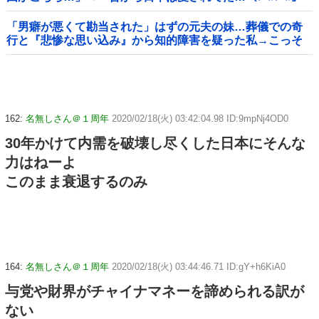
＝韓国の反応
「男癖が悪くて勘当された」はずの元夫の妹…葬儀での奇
行と『悲惨な思い込み』から知的障害を疑った私→こっそ
り病院へ誘導し行政保護させた話
162:
名無しさん＠１周年
2020/02/18(火) 03:42:04.98 ID:9mpNj4OD0
30年かけて内需を破壊し尽くした日本にそんな
力はねーよ
このまま衰退するのみ
164:
名無しさん＠１周年
2020/02/18(火) 03:44:46.71 ID:gY+h6KiA0
与党や財界がチャイナマネーを諦められる訳が
ない