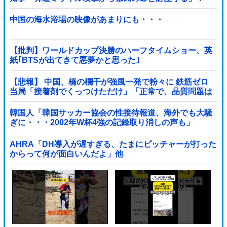
中国の海水浴場の映像があまりにも・・・
【批判】ワールドカップ決勝のハーフタイムショー、英
紙｢BTSが出てきて悪夢かと思った｣
【悲報】 中国、橋の欄干が強風一発で粉々に 鉄筋ゼロ
当局「接着剤でくっつけただけ」「正常で、品質問題は
ない」
韓国人「韓国サッカー協会の性接待報道、海外でも大騒
ぎに・・・2002年W杯4強の記録取り消しの声も」
→「マジで国の恥だ」「2002年まで疑う価値があ...
AHRA「DH導入が遅すぎる、たまにピッチャーが打った
からって何が面白いんだよ」他