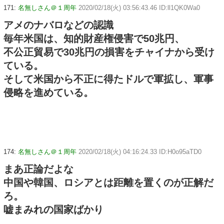
171:
名無しさん＠１周年
2020/02/18(火) 03:56:43.46 ID:ll1QK0Wa0
アメのナバロなどの認識
毎年米国は、知的財産権侵害で50兆円、
不公正貿易で30兆円の損害をチャイナから受け
ている。
そして米国から不正に得たドルで軍拡し、軍事
侵略を進めている。
174:
名無しさん＠１周年
2020/02/18(火) 04:16:24.33 ID:H0o95aTD0
まあ正論だよな
中国や韓国、ロシアとは距離を置くのが正解だ
ろ。
嘘まみれの国家ばかり