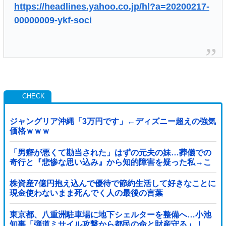
https://headlines.yahoo.co.jp/hl?a=20200217-
00000009-ykf-soci
ジャングリア沖縄「3万円です」←ディズニー超えの強気
価格ｗｗｗ
「男癖が悪くて勘当された」はずの元夫の妹…葬儀での
奇行と『悲惨な思い込み』から知的障害を疑った私→こ
っそり病院へ誘導し行政保護させた話
株資産7億円抱え込んで優待で節約生活して好きなことに
現金使わないまま死んでく人の最後の言葉
東京都、八重洲駐車場に地下シェルターを整備へ…小池
知事「弾道ミサイル攻撃から都民の命と財産守る」！