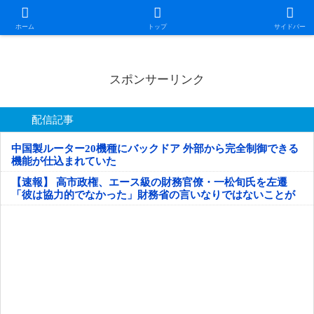
日本第一！ニュース録
ホーム
トップ
サイドバー
スポンサーリンク
配信記事
中国製ルーター20機種にバックドア 外部から完全制御できる
機能が仕込まれていた
【速報】 高市政権、エース級の財務官僚・一松旬氏を左遷
「彼は協力的でなかった」財務省の言いなりではないことが
判明