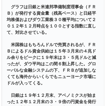
グラフは日銀と米連邦準備制度理事会（ＦＲ
Ｂ）が発行する資金量（残高ベース）と日経平
均株価およびダウ工業株３０種平均について２
０１２年１２月時点を１００とする指数に直し
て、対比させている。
米国株はもちろんドルで売買されるが、ＦＲ
Ｂによるドル資金供給は１５年３月末の４兆ド
ル余りをピークに１９年末は３・５兆ドルと減
ったが、ダウ平均はこの間６割上昇した。グロ
ーバルな金融システムの下、ＦＲＢが追加しな
くても海外からいくらでもニューヨーク市場に
ドルが入ってくる。
日銀は１９年１２月末、アベノミクスが始ま
った１２年１２月末の３・９倍の円資金を発行