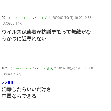
99:
（´・ω・｀）（｀ハ´ ）さん
2020/02/10(月) 19:00:19.58
ID:CG0BfT4R
ウイルス保菌者が抗議デモって無敵だな
うかつに近寄れない
102:
（´・ω・｀）（｀ハ´ ）さん
2020/02/10(月) 19:01:46.08
ID:Ua0GSYfy
>>99
消毒したらいいだけさ
中国ならできる