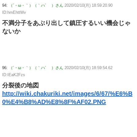
94:
（´・ω・｀）（｀ハ´ ）さん
2020/02/10(月) 18:59:20.90
ID:hmEhttWv
不満分子をあぶり出して鎮圧するいい機会じゃ
ないか
96:
（´・ω・｀）（｀ハ´ ）さん
2020/02/10(月) 18:59:54.62
ID:IEaK2Fzs
分裂後の地図
http://wiki.chakuriki.net/images/6/67/%E6%B
0%E4%B8%AD%E8%8F%AF02.PNG