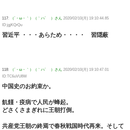
117:
（´・ω・｀）（｀ハ´ ）さん
2020/02/10(月) 19:10:44.85
ID:jgjKQrQu
習近平 ・・・あらため・・・・ 習隠蔽
118:
（´・ω・｀）（｀ハ´ ）さん
2020/02/10(月) 19:10:47.01
ID:TC6uVU8W
中国史のお約束か。
飢饉・疫病で人民が蜂起。
どさくさまぎれに王朝打倒。
共産党王朝の終焉で春秋戦国時代再来。そして