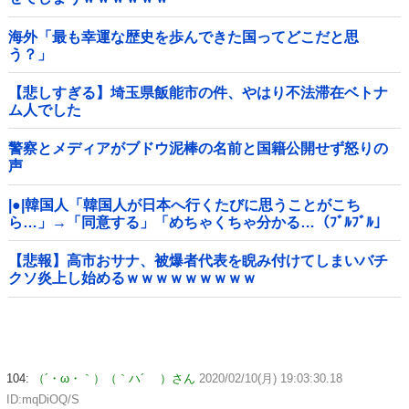
海外「最も幸運な歴史を歩んできた国ってどこだと思
う？」
【悲しすぎる】埼玉県飯能市の件、やはり不法滞在ベトナ
ム人でした
警察とメディアがブドウ泥棒の名前と国籍公開せず怒りの
声
|●|韓国人「韓国人が日本へ行くたびに思うことがこち
ら…」→「同意する」「めちゃくちゃ分かる…（ﾌﾞﾙﾌﾞﾙ」
＝韓国の反応
【悲報】高市おサナ、被爆者代表を睨み付けてしまいバチ
クソ炎上し始めるｗｗｗｗｗｗｗｗｗ
104:
（´・ω・｀）（｀ハ´ ）さん
2020/02/10(月) 19:03:30.18
ID:mqDiOQ/S