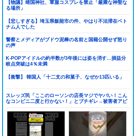
【物議】靖国神社、軍服コスプレを禁止「厳粛な神聖な
る場所」
【悲しすぎる】埼玉県飯能市の件、やはり不法滞在ベト
ナム人でした
警察とメディアがブドウ泥棒の名前と国籍公開せず怒り
の声
K-POPアイドルの約半数が3年後には姿を消す…損益分
岐点突破は4％未満
【衝撃】 韓国人「十二支の和菓子、なぜか13匹いる」
スレッズ民「ここのローソンの店長マジでヤバい！こん
なコンビニ二度と行かない！」とブチギレ→被害者アピ
するも「ヤバイのはお前だよ」とツッコミ殺到ｗｗｗｗ
ｗｗｗ他