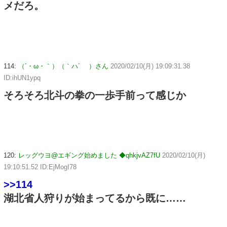
メだろ。
114:
（´・ω・｀）（｀ハ´ ）さん
2020/02/10(月) 19:09:31.38
ID:ihUN1ypq
そろそろ北斗の拳の一歩手前って感じか
120:
レッグウヨ@エギング始めました ◆qhkjvAZ7fU
2020/02/10(月)
19:10:51.52 ID:EjMogI78
>>114
湖北省人狩りが始まってるから既に……