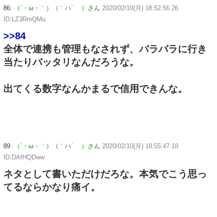
86:
（´・ω・｀）（｀ハ´ ）さん
2020/02/10(月) 18:52:56.26
ID:LZ3RmQMu
>>84
全体で連携も管理もなされず、バラバラに行き
当たりバッタリなんだろうな。
出てくる数字なんかまるで信用できんな。
89:
（´・ω・｀）（｀ハ´ ）さん
2020/02/10(月) 18:55:47.18
ID:DAfHQDww
ネタとして書いただけだろな。本気でこう思っ
てるならかなり痛イ。