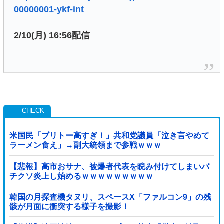
00000001-ykf-int
2/10(月) 16:56配信
米国民「ブリトー高すぎ！」共和党議員「泣き言やめて
ラーメン食え」→副大統領まで参戦ｗｗｗ
【悲報】高市おサナ、被爆者代表を睨み付けてしまいバ
チクソ炎上し始めるｗｗｗｗｗｗｗｗｗ
韓国の月探査機タヌリ、スペースX「ファルコン9」の残
骸が月面に衝突する様子を撮影！