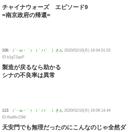
チャイナウォーズ エピソード9
=南京政府の帰還=
106:
（´・ω・｀）（｀ハ´ ）さん
2020/02/10(月) 19:04:01.03
ID:b1gT2qsP
製造が戻るなら助かる
シナの不良率は異常
113:
（´・ω・｀）（｀ハ´ ）さん
2020/02/10(月) 19:09:14.44
ID:f6aWv23W
天安門でも無理だったのにこんなのじゃ全然ダ