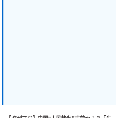
【夕刊フジ】中国“人民蜂起”寸前か！？「生