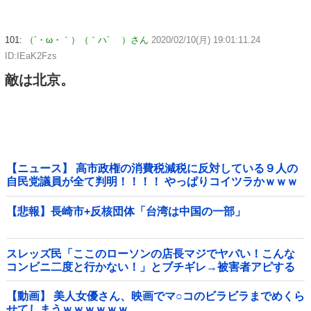
101:
（´・ω・｀）（｀ハ´ ）さん
2020/02/10(月) 19:01:11.24
ID:IEaK2Fzs
敵は北京。
【ニュース】 高市政権の消費税減税に反対している９人の
自民党議員が全て判明！！！！ やっぱりコイツラかｗｗｗ
ｗｗ
【悲報】長崎市+反核団体「台湾は中国の一部」
スレッズ民「ここのローソンの店長マジでヤバい！こんな
コンビニ二度と行かない！」とブチギレ→被害者アピする
も「ヤバイのはお前だよ」とツッコミ殺到ｗｗｗｗｗｗｗ
他
【動画】 美人女優さん、映画でマ○コのビラビラまでめくら
せてしまうｗｗｗｗｗｗ