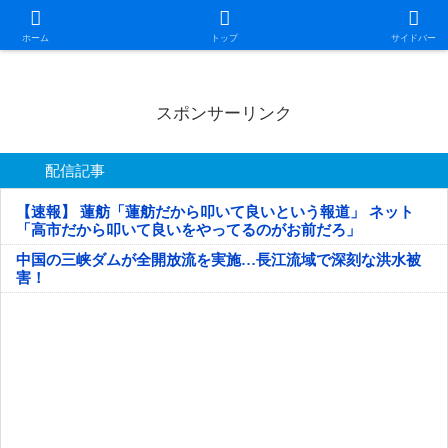
日本第一！ニュース録
ホーム
トップ
サイドバー
スポンサーリンク
配信記事
【速報】 蓮舫「蓮舫だから叩いて良いという報道」 ネット
「高市だから叩いて良いをやってるのがお前だろ」
中国の三峡ダムが全開放流を実施…長江流域で深刻な洪水被
害！