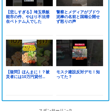
【悲しすぎる】埼玉県飯
警察とメディアがブドウ
能市の件、やはり不法滞
泥棒の名前と国籍公開せ
在ベトナム人でした
ず怒りの声
【疑問】ほんまに！？被
モスク建設反対デモ！知
災者には10万円貸付...
ってた？
スポンサーリンク