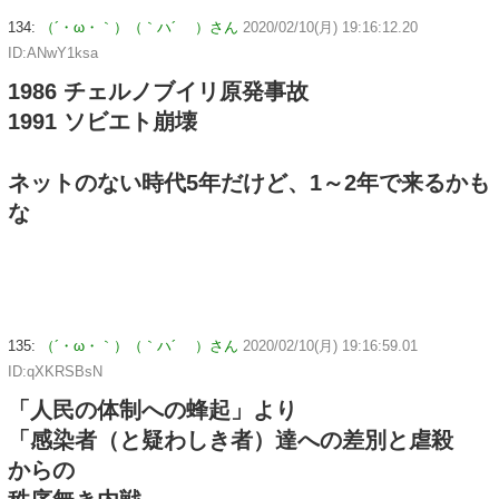
134:
（´・ω・｀）（｀ハ´ ）さん
2020/02/10(月) 19:16:12.20
ID:ANwY1ksa
1986 チェルノブイリ原発事故
1991 ソビエト崩壊
ネットのない時代5年だけど、1～2年で来るかも
な
135:
（´・ω・｀）（｀ハ´ ）さん
2020/02/10(月) 19:16:59.01
ID:qXKRSBsN
「人民の体制への蜂起」より
「感染者（と疑わしき者）達への差別と虐殺
からの