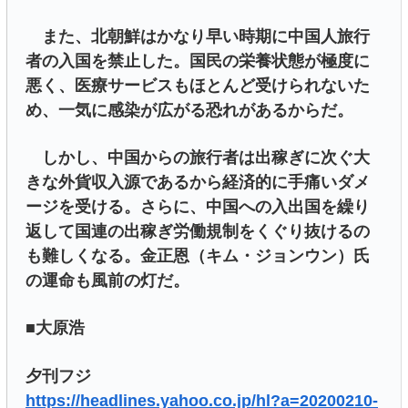
また、北朝鮮はかなり早い時期に中国人旅行
者の入国を禁止した。国民の栄養状態が極度に
悪く、医療サービスもほとんど受けられないた
め、一気に感染が広がる恐れがあるからだ。
しかし、中国からの旅行者は出稼ぎに次ぐ大
きな外貨収入源であるから経済的に手痛いダメ
ージを受ける。さらに、中国への入出国を繰り
返して国連の出稼ぎ労働規制をくぐり抜けるの
も難しくなる。金正恩（キム・ジョンウン）氏
の運命も風前の灯だ。
■大原浩
夕刊フジ
https://headlines.yahoo.co.jp/hl?a=20200210-