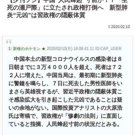
死の瀬戸際」に立たされ政権打倒へ 新型肺
炎“元凶”は習政権の隠蔽体質
2020.02.10
1:
新種のホケモン ★
2020/02/10(月) 18:08:41.11 ID:CAP_USER
中国本土の新型コロナウイルスの感染者は８
日朝までに３万４０００人を超え、死者は７２
２人に増えた。中国当局は、最初期に新型肺炎
に警鐘を鳴らし、７日に死去した男性医師をい
まさら英雄視するが、習近平政権の隠蔽体質こ
そ感染拡大を引き起こした元凶であることは疑
いの余地がない。国際投資アナリストの大原浩
氏は寄稿で、習政権が「惨劇の法則」に直面し
ていると指摘、人民蜂起寸前の状況だとみる。