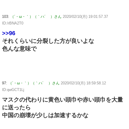
103:
（´・ω・｀）（｀ハ´ ）さん
2020/02/10(月) 19:01:57.37
ID:/rBNA2T0
>>96
それくらいに分裂した方が良いよな
色んな意味で
97:
（´・ω・｀）（｀ハ´ ）さん
2020/02/10(月) 18:59:58.12
ID:qwGCT1Lj
マスクの代わりに黄色い頭巾や赤い頭巾を大量
に送ったら
中国の崩壊が少しは加速するかな