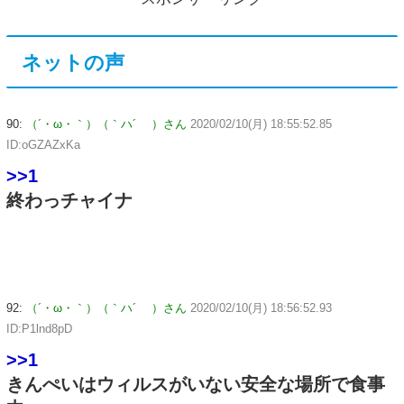
ネットの声
90:
（´・ω・｀）（｀ハ´ ）さん
2020/02/10(月) 18:55:52.85
ID:oGZAZxKa
>>1
終わっチャイナ
92:
（´・ω・｀）（｀ハ´ ）さん
2020/02/10(月) 18:56:52.93
ID:P1lnd8pD
>>1
きんぺいはウィルスがいない安全な場所で食事