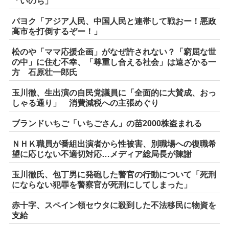
「いのち」
パヨク「アジア人民、中国人民と連帯して戦おー！悪政
高市を打倒するぞー！」
松のや「ママ応援企画」がなぜ許されない？「窮屈な世
の中」に住む不幸、「尊重し合える社会」は遠ざかる一
方 石原壮一郎氏
玉川徹、生出演の自民党議員に「全面的に大賛成、おっ
しゃる通り」 消費減税への主張めぐり
ブランドいちご「いちごさん」の苗2000株盗まれる
ＮＨＫ職員が番組出演者から性被害、別職場への復職希
望に応じない不適切対応…メディア総局長が陳謝
玉川徹氏、包丁男に発砲した警官の行動について「死刑
にならない犯罪を警察官が死刑にしてしまった」
赤十字、スペイン領セウタに殺到した不法移民に物資を
支給