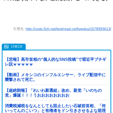
引用元:
http://rosie.5ch.net/test/read.cgi/liveplus/1578993613/
【悲報】高市首相の“個人的なSNS投稿”で習近平ブチギ
レ説ｗｗｗｗｗ
【動画】メキシコのインフルエンサー、ライブ配信中に
襲撃されて死亡。
【超絶朗報】「れいわ新選組」改め、新党「いのちの
党」爆誕！！！うおおおおおおおお
消費税減税をなんとしても阻止したい石破前首相、「何
いってんのこいつ」と有権者をドン引きさせるよな屁理