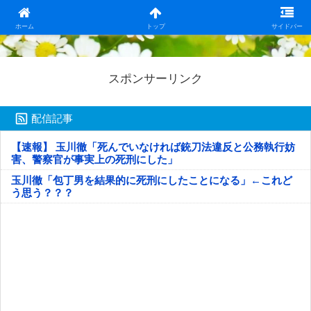
日本第一！ニュース録
ホーム
トップ
サイドバー
スポンサーリンク
配信記事
【速報】 玉川徹「死んでいなければ銃刀法違反と公務執行妨
害、警察官が事実上の死刑にした」
玉川徹「包丁男を結果的に死刑にしたことになる」←これど
う思う？？？