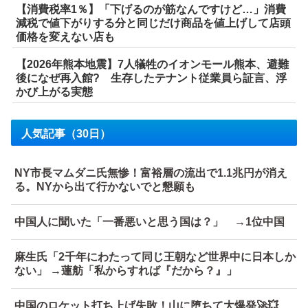
【消費税率1％】「下げるのが筋なんですけど…」消費
減税で値下がりする分と同じだけ商品を値上げして店頭
価格を変えない店も
【2026年熊本地震】7人犠牲のイオンモール熊本、避難
後になぜ再入館? 生存したテナント従業員ら証言、浮
かび上がる実態
人気記事（30日）
NY市長マムダニ氏無惨！富裕層の流出で1.1兆円が消え
る。NYから出て行かないでと懇願も
中国人に聞いた「一番悪いと思う国は？」 →1位中国
麻生氏「2千年にわたって同じ王朝など世界中に日本しか
ない」 →蓮舫「私からすれば『だから？』」
中国のロケット打ち上げ失敗！山に堕ちて大爆発🚀💥