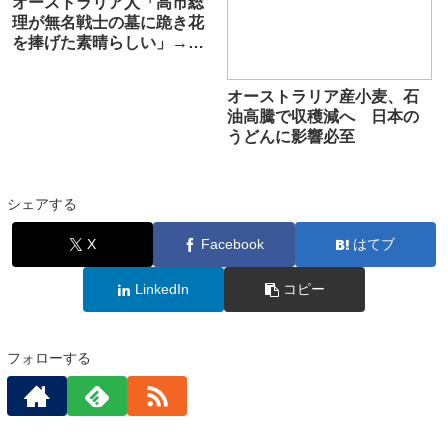
オーストラリア人「高市総
理が無名戦士の墓に跪き花
を捧げた素晴らしい」→中
国人「高市が跪いた無様」
オーストラリア産小麦、石
油高騰で収穫減へ 日本の
うどんに影響必至
シェアする
X
Facebook
はてブ
LinkedIn
コピー
フォローする