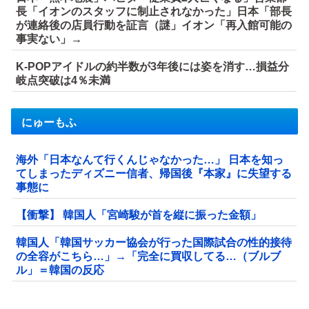
長「イオンのスタッフに制止されなかった」日本「部長
が連絡後の店員行動を証言（謎」イオン「再入館可能の
事実ない」→
K-POPアイドルの約半数が3年後には姿を消す…損益分
岐点突破は4％未満
にゅーもふ
海外「日本なんて行くんじゃなかった…」 日本を知っ
てしまったディズニー信者、帰国後『本家』に失望する
事態に
【衝撃】 韓国人「宮崎駿が首を縦に振った金額」
韓国人「韓国サッカー協会が行った国際試合の性的接待
の全容がこちら…」→「完全に買収してる…（ブルブ
ル」＝韓国の反応