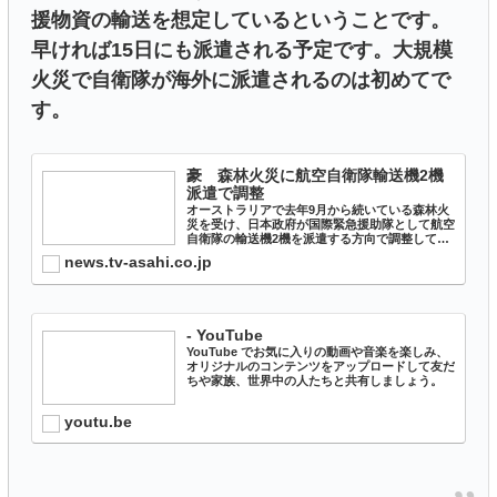
援物資の輸送を想定しているということです。
早ければ15日にも派遣される予定です。大規模
火災で自衛隊が海外に派遣されるのは初めてで
す。
豪 森林火災に航空自衛隊輸送機2機
派遣で調整
オーストラリアで去年9月から続いている森林火
災を受け、日本政府が国際緊急援助隊として航空
自衛隊の輸送機2機を派遣する方向で調整してい
ることが分かりました。 防衛省はすでに連絡要
news.tv-asahi.co.jp
員として、航空自衛隊の1佐を含む自衛隊員8人
を現地に派遣し、情報...
- YouTube
YouTube でお気に入りの動画や音楽を楽しみ、
オリジナルのコンテンツをアップロードして友だ
ちや家族、世界中の人たちと共有しましょう。
youtu.be