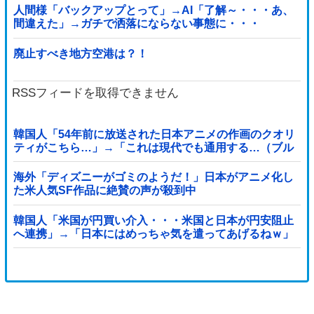
人間様「バックアップとって」→AI「了解～・・・あ、
間違えた」→ガチで洒落にならない事態に・・・
廃止すべき地方空港は？！
RSSフィードを取得できません
韓国人「54年前に放送された日本アニメの作画のクオリ
ティがこちら…」→「これは現代でも通用する…（ブル
ブル」＝韓国の反応
海外「ディズニーがゴミのようだ！」日本がアニメ化し
た米人気SF作品に絶賛の声が殺到中
韓国人「米国が円買い介入・・・米国と日本が円安阻止
へ連携」→「日本にはめっちゃ気を遣ってあげるねｗ」
「ウォンも救ってくれ・・・」