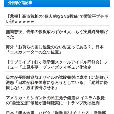
外部配信記事
【悲報】高市首相の“個人的なSNS投稿”で習近平ブチギ
レ説ｗｗｗｗｗ
無期懲役、去年の仮釈放わずか４人…もう実質終身刑だ
った
海外「お前らの国に他愛のない対立ってある？」日本
「エスカレーターの立つ位置」
【ラブライブ！虹ヶ咲学園スクールアイドル同好会】フ
リュー「上原歩夢」プライズフィギュア化決定
日本が長距離巡航ミサイルの試験発射に成功！北朝鮮が
激怒「日本が戦争国家になろうとしている」「絶対に傍
観しない、必ず後悔させる」
アメリカ・ミシガン州の民主党予備選挙 イスラム教徒
の“急進左派”候補が勝利確実に⋯トランプ氏は批判
日本「熊本地震」ハビタ「従業員2人亡くなる」営業部