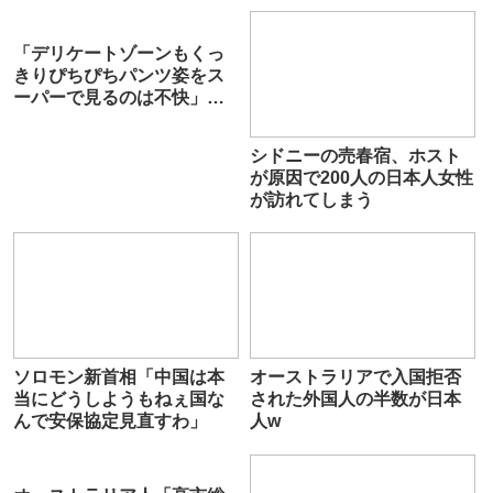
「デリケートゾーンもくっ
きりぴちぴちパンツ姿をス
ーパーで見るのは不快」発
言に反論が殺到
シドニーの売春宿、ホスト
が原因で200人の日本人女性
が訪れてしまう
ソロモン新首相「中国は本
オーストラリアで入国拒否
当にどうしようもねぇ国な
された外国人の半数が日本
んで安保協定見直すわ」
人w