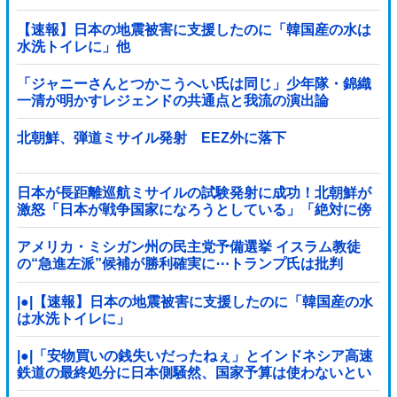
屈を……
【速報】日本の地震被害に支援したのに「韓国産の水は
水洗トイレに」他
「ジャニーさんとつかこうへい氏は同じ」少年隊・錦織
一清が明かすレジェンドの共通点と我流の演出論
北朝鮮、弾道ミサイル発射 EEZ外に落下
日本が長距離巡航ミサイルの試験発射に成功！北朝鮮が
激怒「日本が戦争国家になろうとしている」「絶対に傍
観しない、必ず後悔させる」
アメリカ・ミシガン州の民主党予備選挙 イスラム教徒
の“急進左派”候補が勝利確実に⋯トランプ氏は批判
|●|【速報】日本の地震被害に支援したのに「韓国産の水
は水洗トイレに」
|●|「安物買いの銭失いだったねぇ」とインドネシア高速
鉄道の最終処分に日本側騒然、国家予算は使わないとい
うと何が財源なんだ？